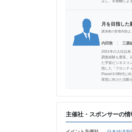
立し、非接触によ
月を目指した
講演者の登壇内容は
｜
内田敦
三菱
2001年の入社
調査経験も豊富。
た宇宙ビジネスコン
指した「フロンテ
Planet 6.
実現に向けた活動
主催社・スポンサーの情
イベント主催社
日本経済新