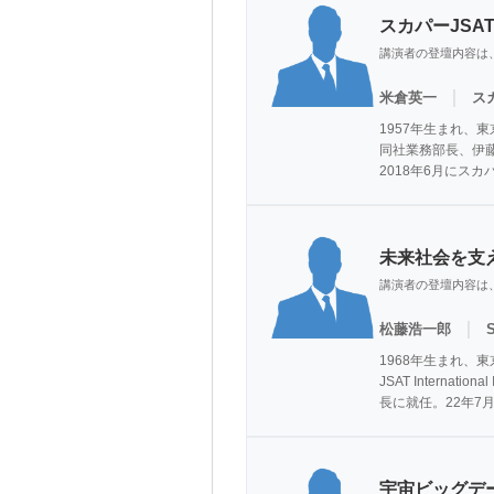
スカパーJS
講演者の登壇内容は
｜
米倉英一
ス
1957年生まれ、
同社業務部長、伊
2018年6月にス
未来社会を支
講演者の登壇内容は
｜
松藤浩一郎
1968年生まれ、
JSAT Intern
長に就任。22年7
宇宙ビッグデ