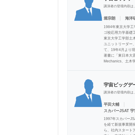
講演者の登壇内容は
｜
堀宗朗
海洋
1984年東京大学
ゴ校応用力学基礎工学
東京大学工学部土木
ユニットリーダー、
て、19年4月より現
著書に「東日本大震災の科学」
Mechanics、
宇宙ビッグデ
講演者の登壇内容は
｜
平田大輔
スカパーJSAT
1997年スカパー
を経て新規事業開発
ら、社内スタート