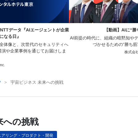
NTTデータ『AIエージェントが企業
【動画】AIに“
になる日』
AI前提の時代に、組織の暗黙知や
の全体像と、次世代のセキュリティへ
づかせるための“勝ち筋
講演や企業事例を通じてお届けしま
株式会
Inc.
P
>
宇宙ビジネス 未来への挑戦
来への挑戦
ニアリング・プロダクト・開発