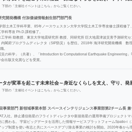
、下部の「主催社イベントはこちら」からご覧ください。
研究開発機構 付加価値情報創生部門部門長
工学部土木工学科卒業、85年ノースウェスタン大学大学院土木工学専攻修士課程修了
科専攻 Ph.D.課程修了。

工学科 助教授、東京大学地震研究所 教授、同研究所 巨大地震津波災害予測研究セ
内閣府プログラムディレクタ（SIP防災）を歴任。2018年 海洋研究開発機構　
職。

（共著）、「Introduction to Computational Earthquake Engineering」等。JA
土木学会出版文化賞などを受賞。
ータが変革を起こす未来社会～身近なくらしを支え、守り、発
、下部の「主催社イベントはこちら」からご覧ください。
 宇宙事業部門 新領域事業本部 スペースインテリジェンス事業部第2チーム長 
JSAT入社。静止通信衛星のフライトディレクタや新規衛星の運用準備プロジェクトマ
に携わる。 宇宙ビッグデータを活用した情報サービスプラットフォームSpatio-
アップ制度を使い有志と共にスペースデブリ除去事業の検討を開始。2020年春から