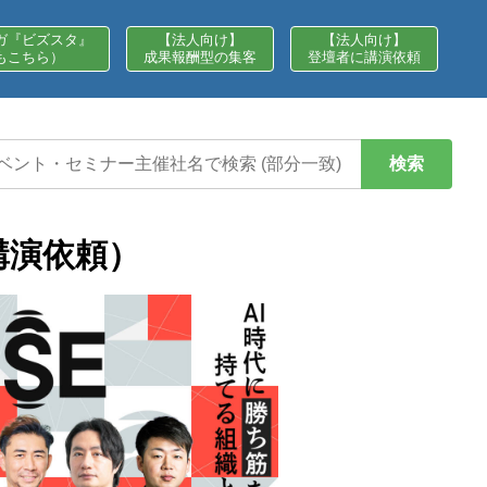
ガ『ビズスタ』
【法人向け】
【法人向け】
もこちら）
成果報酬型の集客
登壇者に講演依頼
検索
講演依頼）