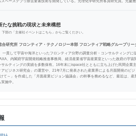
るスペースデブリ除去要素技術を開発している。元理化学研究所客員研究員。元慶應
新たな挑戦の現状と未来構想
、下部の「主催社イベントはこちら」からご覧ください。
総合研究所 フロンティア・テクノロジー本部 フロンティア戦略グループリー
以来、一貫して宇宙や海洋といったフロンティア分野の調査分析・コンサルティングに
JAXA、内閣府宇宙開発戦略推進事務局、経済産業省宇宙産業室といった政府の宇宙
サルティングの実績を多数保有。16年末にispace社とともに立ち上げた民間企
ィアビジネス研究会」の運営や、21年7月に発表された産業界による月面開発のビジ
0時代に向けて～」を作成した「月面産業ビジョン協議会」の幹事を務めるなど、最近は
も実施中。
報
聞社