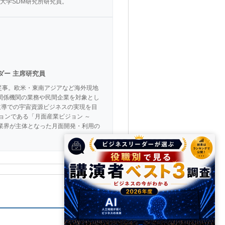
大学SDM研究所研究員。
ダー 主席研究員
従事。欧米・東南アジアなど海外現地
関係機関の業務や民間企業を対象とし
業主導での宇宙資源ビジネスの実現を目
ョンである「月面産業ビジョン ～
、産業界が主体となった月面開発・利用の