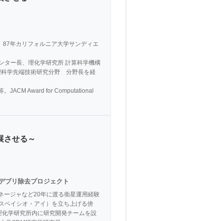
、87年カリフォルニア大学サンディエ
ンター長、理化学研究所 計算科学機構
数理科学先端技術研究分野　分野長を経
CM Award for Computational 
展させる～
兼デブリ除去プロジェクト
ネージャなど20年に渡る衛星運用経験
i（スペイシオ・アイ）を立ち上げる傍
理化学研究所内に研究開発チームを設