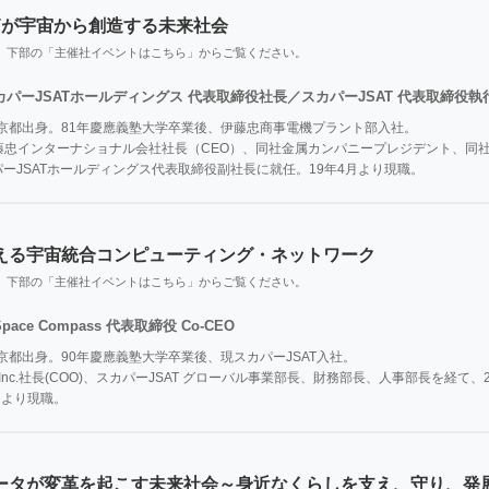
ATが宇宙から創造する未来社会
、下部の「主催社イベントはこちら」からご覧ください。
カパーJSATホールディングス 代表取締役社長／スカパーJSAT 代表取締役
東京都出身。81年慶應義塾大学卒業後、伊藤忠商事電機プラント部入社。

藤忠インターナショナル会社社長（CEO）、同社金属カンパニープレジデント、同
カパーJSATホールディングス代表取締役副社長に就任。19年4月より現職。
える宇宙統合コンピューティング・ネットワーク
、下部の「主催社イベントはこちら」からご覧ください。
Space Compass 代表取締役 Co-CEO
東京都出身。90年慶應義塾大学卒業後、現スカパーJSAT入社。

ational Inc.社長(COO)、スカパーJSAT グローバル事業部長、財務部長、人事部長を
月より現職。
ータが変革を起こす未来社会～身近なくらしを支え、守り、発