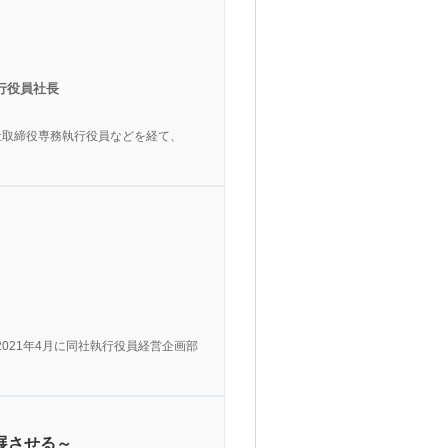
執行役員社長
社取締役専務執行役員などを経て、
経て、2021年4月に同社執行役員経営企画部
展させる～