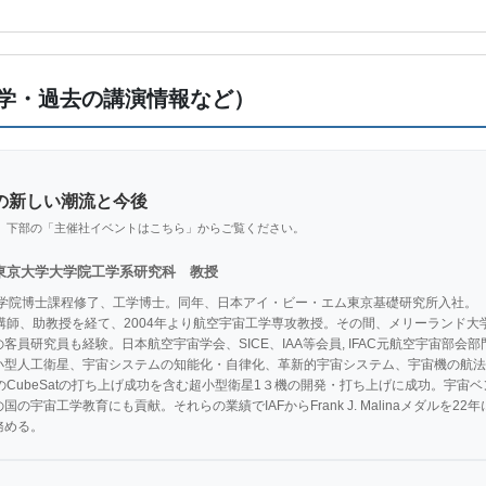
学・過去の講演情報など）
の新しい潮流と今後
、下部の「主催社イベントはこちら」からご覧ください。
東京大学大学院工学系研究科 教授
大学院博士課程修了、工学博士。同年、日本アイ・ビー・エム東京基礎研究所入社。

講師、助教授を経て、2004年より航空宇宙工学専攻教授。その間、メリーランド
員研究員も経験。日本航空宇宙学会、SICE、IAA等会員, IFAC元航空宇宙部会部門長
小型人工衛星、宇宙システムの知能化・自律化、革新的宇宙システム、宇宙機の航法
のCubeSatの打ち上げ成功を含む超小型衛星1３機の開発・打ち上げに成功。宇宙
の宇宙工学教育にも貢献。それらの業績でIAFからFrank J. Malinaメダルを
務める。