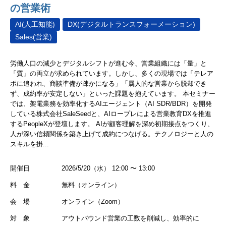
の営業術
AI(人工知能)
DX(デジタルトランスフォーメーション)
Sales(営業)
労働人口の減少とデジタルシフトが進む今、営業組織には「量」と
「質」の両立が求められています。しかし、多くの現場では「テレア
ポに追われ、商談準備が疎かになる」「属人的な営業から脱却でき
ず、成約率が安定しない」といった課題を抱えています。 本セミナー
では、架電業務を効率化するAIエージェント（AI SDR/BDR）を開発
している株式会社SaleSeedと、AIロープレによる営業教育DXを推進
するPeopleXが登壇します。 AIが顧客理解を深め初期接点をつくり、
人が深い信頼関係を築き上げて成約につなげる。テクノロジーと人の
スキルを掛...
開催日
2026/5/20（水） 12:00 〜 13:00
料 金
無料（オンライン）
会 場
オンライン（Zoom）
対 象
アウトバウンド営業の工数を削減し、効率的に