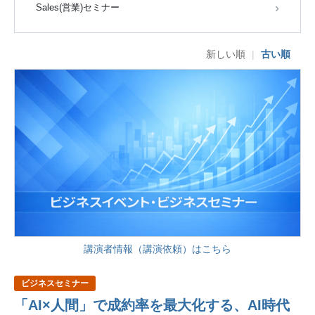
Sales(営業)セミナー
新しい順
|
古い順
講演者情報（講演依頼）はこちら
ビジネスセミナー
「AI×人間」で成約率を最大化する、AI時代