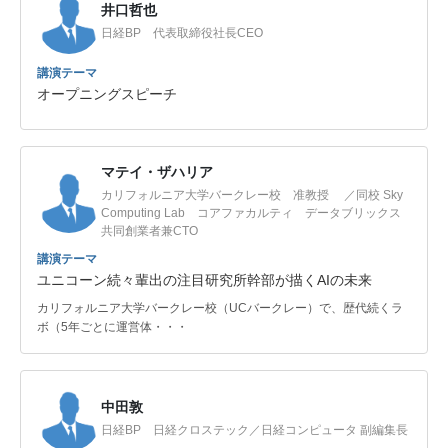
井口哲也
日経BP 代表取締役社長CEO
講演テーマ
オープニングスピーチ
マテイ・ザハリア
カリフォルニア大学バークレー校 准教授 ／同校 Sky
Computing Lab コアファカルティ データブリックス
共同創業者兼CTO
講演テーマ
ユニコーン続々輩出の注目研究所幹部が描くAIの未来
カリフォルニア大学バークレー校（UCバークレー）で、歴代続くラ
ボ（5年ごとに運営体・・・
中田敦
日経BP 日経クロステック／日経コンピュータ 副編集長