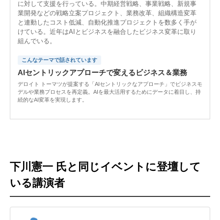
に対して支援を行っている。中期経営戦略、事業戦略、新規事
業開発などの戦略立案プロジェクト、業務改革、組織構造変革
と連動したコスト低減、自動化推進プロジェクトを数多く手が
けている。近年はAIとビジネスを融合したビジネス変革に取り
組んでいる。
こんなテーマで話されています
AIセントリックアプローチで変えるビジネス＆業務
デロイト トーマツが提案する「AIセントリックなアプローチ」でビジネスモ
デルや業務プロセスを再定義。AIを最大活用するためにデータに着目し、持
続的なAI変革を実現します。
下川憲一 氏と同じイベントに登壇して
いる講演者