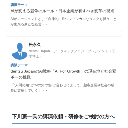
講演テーマ
AIが変える競争のルール：日本企業が有すべき変革の視点
AIがエージェントとして自律的に且つフィジカルなタスクも担うこと
が出来る新たな経営・・・
松永久
dentsu Japan データ＆テクノロジープレジデント（工
学博士）
講演テーマ
dentsu JapanのAI戦略「AI For Growth」の現在地と社会変
革への挑戦
「"人間の知"と"AIの知"の掛け合わせによって、顧客企業や社会の成
長に貢献していく」・・・
下川憲一氏の講演依頼・研修をご検討の方へ