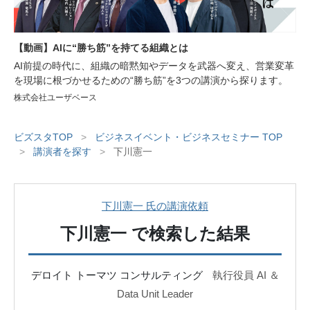
【動画】AIに“勝ち筋”を持てる組織とは
AI前提の時代に、組織の暗黙知やデータを武器へ変え、営業変革
を現場に根づかせるための“勝ち筋”を3つの講演から探ります。
株式会社ユーザベース
ビズスタTOP
>
ビジネスイベント・ビジネスセミナー TOP
>
講演者を探す
>
下川憲一
下川憲一 氏の講演依頼
下川憲一
で検索した結果
デロイト トーマツ コンサルティング
執行役員 AI ＆
Data Unit Leader