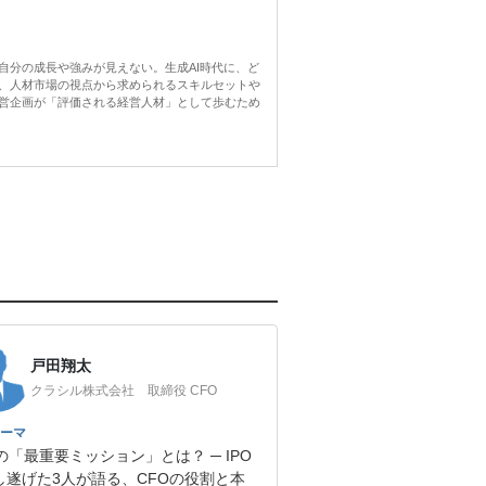
自分の成長や強みが見えない。生成AI時代に、ど
、人材市場の視点から求められるスキルセットや
営企画が「評価される経営人材」として歩むため
戸田翔太
クラシル株式会社 取締役 CFO
ーマ
の「最重要ミッション」とは？ ─ IPO
し遂げた3人が語る、CFOの役割と本