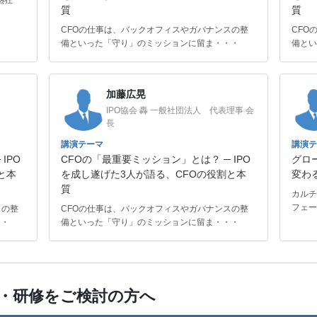
熱狂
質
質
CFOの仕事は、バックオフィスやガバナンスの整
CFO
備といった「守り」のミッションに留ま・・・
備とい
加藤広晃
IPO協会 轟 一般社団法人 代表理事 会
長
講演テーマ
講演テ
IPO
CFOの「最重要ミッション」とは？ ─ IPO
グロ
と本
を成し遂げた3人が語る、CFOの役割と本
変わ
質
カルチ
フェー
スの整
CFOの仕事は、バックオフィスやガバナンスの整
・・
備といった「守り」のミッションに留ま・・・
・研修をご検討の方へ