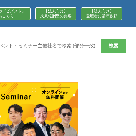
ガ『ビズスタ』
【法人向け】
【法人向け】
もこちら）
成果報酬型の集客
登壇者に講演依頼
検索