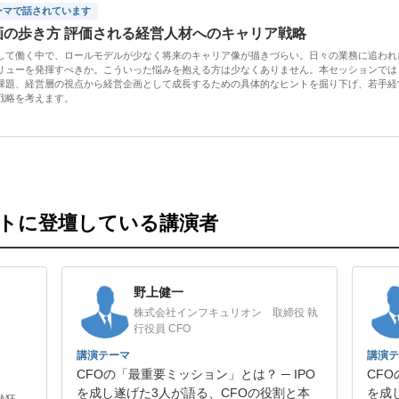
ーマで話されています
画の歩き方 評価される経営人材へのキャリア戦略
して働く中で、ロールモデルが少なく将来のキャリア像が描きづらい。日々の業務に追われ
リューを発揮すべきか。こういった悩みを抱える方は少なくありません。本セッションでは
課題、経営層の視点から経営企画として成長するための具体的なヒントを掘り下げ、若手経
戦略を考えます。
ントに登壇している講演者
野上健一
株式会社インフキュリオン 取締役 執
行役員 CFO
講演テーマ
講演テ
CFOの「最重要ミッション」とは？ ─ IPO
CFO
を成し遂げた3人が語る、CFOの役割と本
を成