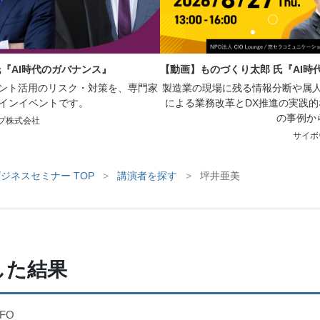
氏『AI時代のガバナンス』
【動画】ものづくり太郎 氏『AI
ェント活用のリスク・対策を、専門家
製造業の現場に残る情報分断や属人
インイベントです。
による業務改革とDX推進の実践
の事例か
プ株式会社
サイボ
ジネスセミナー TOP
>
講演者を探す
>
坪井亜美
した結果
FO