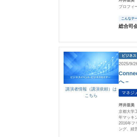
坪井亜美
プロフィ
こんなテ
総合司
ビジネス
2025/9
Conne
へ－
講演者情報（講演依頼）は
マネジ
こちら
坪井亜美
京都大学工
年マッキ
2016
ング、経