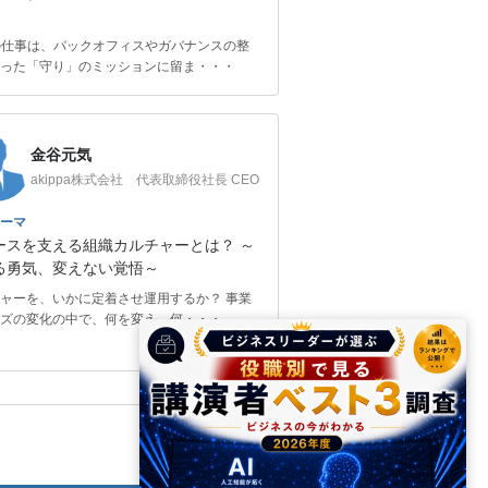
の仕事は、バックオフィスやガバナンスの整
った「守り」のミッションに留ま・・・
金谷元気
akippa株式会社 代表取締役社長 CEO
ーマ
ースを支える組織カルチャーとは？ ～
る勇気、変えない覚悟～
ャーを、いかに定着させ運用するか？ 事業
ズの変化の中で、何を変え、何・・・