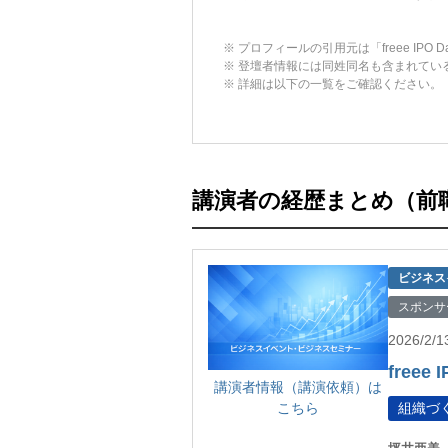
※ プロフィールの引用元は「freee IPO D
※ 登壇者情報には同姓同名も含まれてい
※ 詳細は以下の一覧をご確認ください。
講演者の経歴まとめ（前
ビジネス
スポンサ
2026/2/
freee 
講演者情報（講演依頼）は
こちら
組織づ