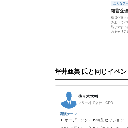
こんなテ
経営企
経営企画と
のようにバ
陥りやすい
のキャリア
坪井亜美 氏と同じイベ
佐々木大輔
フリー株式会社 CEO
講演テーマ
01オープニング / 05特別セッション