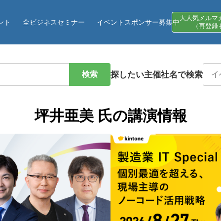
大人気メルマ
ント
全ビジネスセミナー
イベントスポンサー募集中
（再登録
検索
探したい主催社名で検索
坪井亜美 氏の講演情報