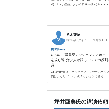
ゆとり片石 × freee佐々木『ゆとり』が生む
VS 『マジ価値』という哲学 〜世代を・・・
八木智昭
株式会社タイミー 取締役 CFO
講演テーマ
CFOの「最重要ミッション」とは？ ─ 
を成し遂げた3人が語る、CFOの役割
質
CFOの仕事は、バックオフィスやガバナン
備といった「守り」のミッションに留ま・
坪井亜美氏の講演依頼