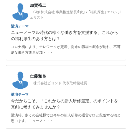
加賀裕二
Gigi 株式会社 事業推進部長/｢食｣ｘ｢福利厚生｣ エバンジ
ェリスト
講演テーマ
ニューノーマル時代の様々な働き方を支援する、これから
の福利厚生のあり方とは？
コロナ禍により、テレワークが定着、従来の職場の概念が崩れ、不可
逆な働き方改革が加・・・
仁藤和良
株式会社ビヨンド 代表取締役社長
講演テーマ
今だからこそ、「これからの新人研修選定」のポイントを
真剣に考えてみませんか？
講演時、多くの会社様では今年の新人研修の運営がひと段落する頃と
思います。ニューノ・・・