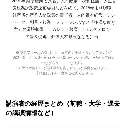
2001年 経済産業省入省。人材政策・税制担当、大臣官
房総務課政策企画委員などを経て、2018年より現職。
経産省の産業人材政策の責任者。人的資本経営、テレ
ワーク、副業・複業、フリーランスなど「多様な働き
方」の環境整備、リカレント教育、HRテクノロジー
の普及促進、外国人材政策などを担当。
※ プロフィールの引用元は「日本の人事部ＨＲカンファレンス
2021 春～ Let's Grow up 史上最多のセッション数！HRの最高峰と
つながろう ～」になります。
※ 登壇者情報には同姓同名も含まれている場合があります。
※ 詳細は以下の一覧をご確認ください。
講演者の経歴まとめ（前職・大学・過去
の講演情報など）