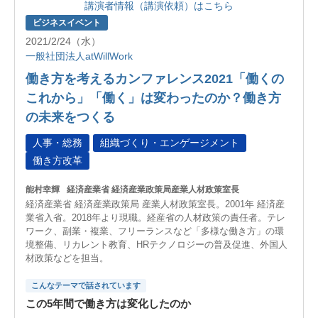
講演者情報（講演依頼）はこちら
ビジネスイベント
2021/2/24（水）
一般社団法人atWillWork
働き方を考えるカンファレンス2021「働くの
これから」「働く」は変わったのか？働き方
の未来をつくる
人事・総務
組織づくり・エンゲージメント
働き方改革
能村幸輝
経済産業省 経済産業政策局産業人材政策室長
経済産業省 経済産業政策局 産業人材政策室長。2001年 経済産
業省入省。2018年より現職。経産省の人材政策の責任者。テレ
ワーク、副業・複業、フリーランスなど「多様な働き方」の環
境整備、リカレント教育、HRテクノロジーの普及促進、外国人
材政策などを担当。
こんなテーマで話されています
この5年間で働き方は変化したのか