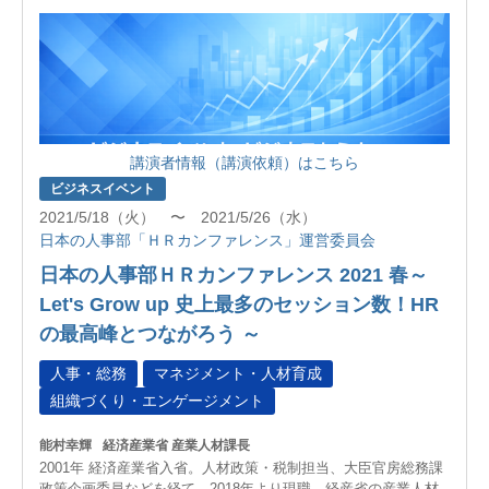
講演者情報（講演依頼）はこちら
ビジネスイベント
2021/5/18（火） 〜 2021/5/26（水）
日本の人事部「ＨＲカンファレンス」運営委員会
日本の人事部ＨＲカンファレンス 2021 春～
Let's Grow up 史上最多のセッション数！HR
の最高峰とつながろう ～
人事・総務
マネジメント・人材育成
組織づくり・エンゲージメント
能村幸輝
経済産業省 産業人材課長
2001年 経済産業省入省。人材政策・税制担当、大臣官房総務課
政策企画委員などを経て、2018年より現職。経産省の産業人材