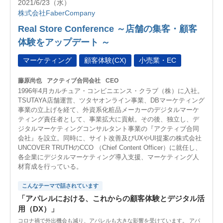
2021/6/23（水）
株式会社FaberCompany
Real Store Conference ～店舗の集客・顧客
体験をアップデート ～
マーケティング
顧客体験(CX)
小売業・EC
藤原尚也
アクティブ合同会社
CEO
1996年4月カルチュア・コンビニエンス・クラブ（株）に入社。
TSUTAYA店舗運営、ツタヤオンライン事業、DBマーケティング
事業の立上げを経て、外資系化粧品メーカーのデジタルマーケ
ティング責任者として、事業拡大に貢献。その後、独立し、デ
ジタルマーケティングコンサルタント事業の『アクティブ合同
会社』を設立。同時に、サイト改善及びUXやUI提案の株式会社
UNCOVER TRUTHのCCO （Chief Content Officer）に就任し、
各企業にデジタルマーケティング導入支援、マーケティング人
材育成を行っている。
こんなテーマで話されています
「アパレルにおける、これからの顧客体験とデジタル活
用（DX）」
コロナ禍で外出機会も減り、アパレルも大きな影響を受けています。 アパ