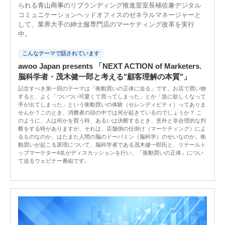
られる青山商事のリブランディング推進室室長補佐兼デジタル
コミュニケーションヘッドオフィスのゼネラルマネージャーと
して、業界大手の紳士服専門店のマーケティング改革を実行
中。
こんなテーマで話されています
awoo Japan presents 「NEXT ACTION of Marketers.
脳科学者・茂木健一郎と考える"顧客理解の本質"」
記念すべき第一回のテーマは「衝動買いの正体に迫る」です。お店で買い物
すると、よく「ついつい可愛くて買ってしまった」とか「急に欲しくなって
手が出てしまった」という衝動買いの体験（セレンディピティ）ってありま
せんか？このとき、消費者の頭の中では何が起きているのでしょうか？ こ
のように、人は何かを買う時、あるいは決断するとき、意外と非合理的な判
断をする時がありますが、それは、店舗側の仕掛け（マーケティング）によ
るものなのか、はたまた人間の脳のドーパミン（脳科学）のせいなのか。衝
動買いが起こる原理について、脳科学者である茂木健一郎氏と、リテールト
ップマーケター4名がディスカッションを行い、「衝動買いの正体」につい
て迫るウェビナー番組です。