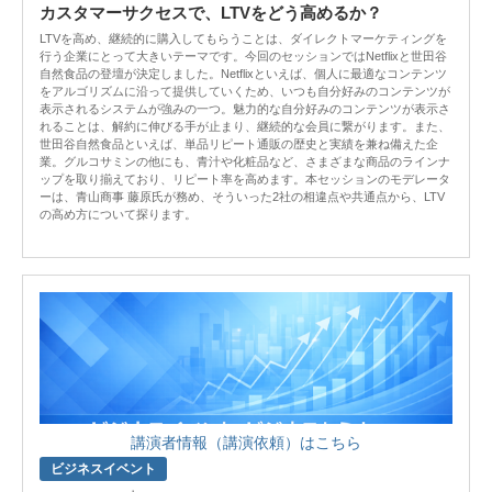
カスタマーサクセスで、LTVをどう高めるか？
LTVを高め、継続的に購入してもらうことは、ダイレクトマーケティングを
行う企業にとって大きいテーマです。今回のセッションではNetflixと世田谷
自然食品の登壇が決定しました。Netflixといえば、個人に最適なコンテンツ
をアルゴリズムに沿って提供していくため、いつも自分好みのコンテンツが
表示されるシステムが強みの一つ。魅力的な自分好みのコンテンツが表示さ
れることは、解約に伸びる手が止まり、継続的な会員に繋がります。また、
世田谷自然食品といえば、単品リピート通販の歴史と実績を兼ね備えた企
業。グルコサミンの他にも、青汁や化粧品など、さまざまな商品のラインナ
ップを取り揃えており、リピート率を高めます。本セッションのモデレータ
ーは、青山商事 藤原氏が務め、そういった2社の相違点や共通点から、LTV
の高め方について探ります。
講演者情報（講演依頼）はこちら
ビジネスイベント