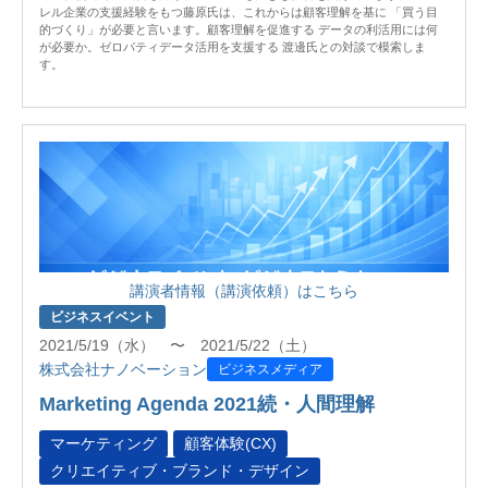
レル企業の支援経験をもつ藤原氏は、これからは顧客理解を基に 「買う目
的づくり」が必要と言います。顧客理解を促進する データの利活用には何
が必要か。ゼロパティデータ活用を支援する 渡邊氏との対談で模索しま
す。
講演者情報（講演依頼）はこちら
ビジネスイベント
2021/5/19（水） 〜 2021/5/22（土）
株式会社ナノベーション
ビジネスメディア
Marketing Agenda 2021続・人間理解
マーケティング
顧客体験(CX)
クリエイティブ・ブランド・デザイン