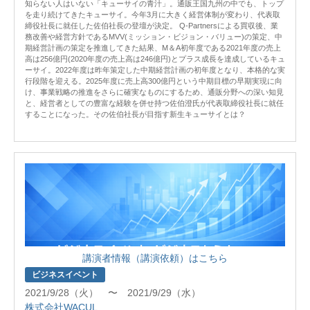
知らない人はいない「キューサイの青汁」。通販王国九州の中でも、トップ
を走り続けてきたキューサイ。今年3月に大きく経営体制が変わり、代表取
締役社長に就任した佐伯社長の登壇が決定。 Q-Partnersによる買収後、業
務改善や経営方針であるMVV(ミッション・ビジョン・バリュー)の策定、中
期経営計画の策定を推進してきた結果、M＆A初年度である2021年度の売上
高は256億円(2020年度の売上高は246億円)とプラス成長を達成しているキュ
ーサイ。2022年度は昨年策定した中期経営計画の初年度となり、本格的な実
行段階を迎える。2025年度に売上高300億円という中期目標の早期実現に向
け、事業戦略の推進をさらに確実なものにするため、通販分野への深い知見
と、経営者としての豊富な経験を併せ持つ佐伯澄氏が代表取締役社長に就任
することになった。その佐伯社長が目指す新生キューサイとは？
講演者情報（講演依頼）はこちら
ビジネスイベント
2021/9/28（火） 〜 2021/9/29（水）
株式会社WACUL