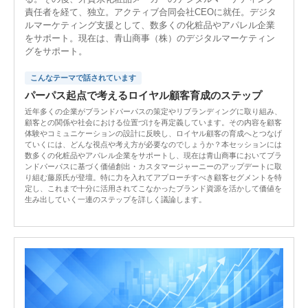
責任者を経て、独立。アクティブ合同会社CEOに就任。デジタ
ルマーケティング支援として、数多くの化粧品やアパレル企業
をサポート。現在は、青山商事（株）のデジタルマーケティン
グをサポート。
こんなテーマで話されています
パーパス起点で考えるロイヤル顧客育成のステップ
近年多くの企業がブランドパーパスの策定やリブランディングに取り組み、
顧客との関係や社会における位置づけを再定義しています。その内容を顧客
体験やコミュニケーションの設計に反映し、ロイヤル顧客の育成へとつなげ
ていくには、どんな視点や考え方が必要なのでしょうか？本セッションには
数多くの化粧品やアパレル企業をサポートし、現在は青山商事においてブラ
ンドパーパスに基づく価値創出・カスタマージャーニーのアップデートに取
り組む藤原氏が登壇。特に力を入れてアプローチすべき顧客セグメントを特
定し、これまで十分に活用されてこなかったブランド資源を活かして価値を
生み出していく一連のステップを詳しく議論します。