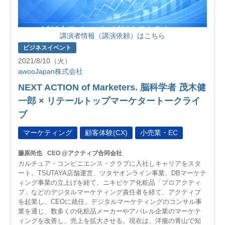
講演者情報（講演依頼）はこちら
ビジネスイベント
2021/8/10（火）
awooJapan株式会社
NEXT ACTION of Marketers. 脳科学者 茂木健
一郎 × リテールトップマーケタートークライ
ブ
マーケティング
顧客体験(CX)
小売業・EC
藤原尚也
CEO @アクティブ合同会社
カルチュア・コンビニエンス・クラブに入社しキャリアをスタ
ート。TSUTAYA店舗運営、ツタヤオンライン事業、DBマーケテ
ィング事業の立上げを経て、ニキビケア化粧品「プロアクティ
ブ」などのデジタルマーケティング責任者を経て、アクティブ
を起業し、CEOに就任。デジタルマーケティングのコンサル事
業を通じ、数多くの化粧品メーカーやアパレル企業のマーケテ
ィングを改善し、売上を拡大させる。現在は、洋服の青山で知