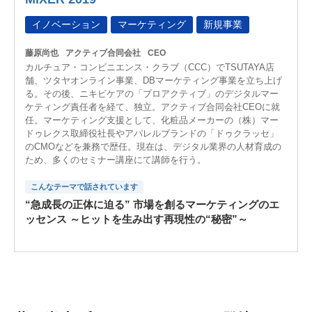
イノベーション
マーケティング
新規事業
藤原尚也
アクティブ合同会社
CEO
カルチュア・コンビニエンス・クラブ（CCC）でTSUTAYA店
舗、ツタヤオンライン事業、DBマーケティング事業を立ち上げ
る。その後、ニキビケアの「プロアクティブ」のデジタルマー
ケティング責任者を経て、独立。アクティブ合同会社CEOに就
任。マーケティング支援として、化粧品メーカーの（株）マー
ドゥレクス取締役社長やアパレルブランドの「ドゥクラッセ」
のCMOなどを兼務で歴任。現在は、デジタル業界の人材育成の
ため、多くのセミナー講座にて講師を行う。
こんなテーマで話されています
“急成長の正体に迫る” 市場を創るマーケティングのエ
ッセンス ～ヒットを生み出す再現性の“秘密”～