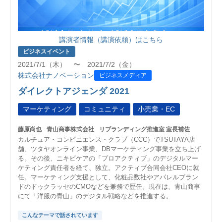
講演者情報（講演依頼）はこちら
ビジネスイベント
2021/7/1（木） 〜 2021/7/2（金）
株式会社ナノベーション
ビジネスメディア
ダイレクトアジェンダ 2021
マーケティング
コミュニティ
小売業・EC
藤原尚也
青山商事株式会社
リブランディング推進室 室長補佐
カルチュア・コンビニエンス・クラブ（CCC）でTSUTAYA店
舗、ツタヤオンライン事業、DBマーケティング事業を立ち上げ
る。その後、ニキビケアの「プロアクティブ」のデジタルマー
ケティング責任者を経て、独立。アクティブ合同会社CEOに就
任。マーケティング支援として、化粧品数社やアパレルブラン
ドのドゥクラッセのCMOなどを兼務で歴任。現在は、青山商事
にて「洋服の青山」のデジタル戦略などを推進する。
こんなテーマで話されています