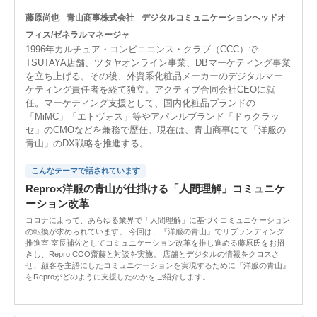
藤原尚也
青山商事株式会社
デジタルコミュニケーションヘッドオ
フィス/ゼネラルマネージャ
1996年カルチュア・コンビニエンス・クラブ（CCC）で
TSUTAYA店舗、ツタヤオンライン事業、DBマーケティング事業
を立ち上げる。その後、外資系化粧品メーカーのデジタルマー
ケティング責任者を経て独立。アクティブ合同会社CEOに就
任。マーケティング支援として、国内化粧品ブランドの
「MiMC」「エトヴォス」等やアパレルブランド「ドゥクラッ
セ」のCMOなどを兼務で歴任。現在は、青山商事にて「洋服の
青山」のDX戦略を推進する。
こんなテーマで話されています
Repro×洋服の青山が仕掛ける「人間理解」コミュニケ
ーション改革
コロナによって、あらゆる業界で「人間理解」に基づくコミュニケーション
の転換が求められています。 今回は、『洋服の青山』でリブランディング
推進室 室長補佐としてコミュニケーション改革を推し進める藤原氏をお招
きし、Repro COO齋藤と対談を実施。 店舗とデジタルの情報をクロスさ
せ、顧客を主語にしたコミュニケーションを実現するために『洋服の青山』
をReproがどのように支援したのかをご紹介します。