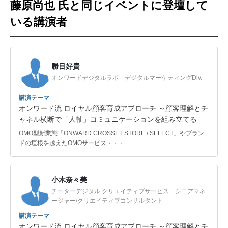
藤原尚也 氏と同じイベントに登壇して
いる講演者
勝目好貴
オンワードデジタルラボ デジタルマーケティングDiv.
講演テーマ
オンワード流 ロイヤル顧客育成アプローチ ～顧客理解とチ
ャネル横断で「人軸」コミュニケーションを組み立てる
OMO型新業態「ONWARD CROSSET STORE / SELECT」やブラン
ドの垣根を越えたOMOサービス・・・
小木奈々美
チーターデジタル クリエイティブサービス シニアマネ
ージャー/クリエイティブコンサルタント
講演テーマ
オンワード流 ロイヤル顧客育成アプローチ ～顧客理解とチ