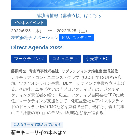
講演者情報（講演依頼）はこちら
ビジネスイベント
2022/6/23（木） 〜 2022/6/25（土）
株式会社ナノベーション
ビジネスメディア
Direct Agenda 2022
マーケティング
コミュニティ
小売業・EC
藤原尚也
青山商事株式会社
リブランディング推進室 室長補佐
カルチュア・コンビニエンス・クラブ（CCC）でTSUTAYA店
舗、ツタヤオンライン事業、DBマーケティング事業を立ち上げ
る。その後、ニキビケアの「プロアクティブ」のデジタルマー
ケティング責任者を経て、独立。アクティブ合同会社CEOに就
任。マーケティング支援として、化粧品数社やアパレルブラン
ドのドゥクラッセのCMOなどを兼務で歴任。現在は、青山商事
にて「洋服の青山」のデジタル戦略などを推進する。
こんなテーマで話されています
新生キューサイの未来は？