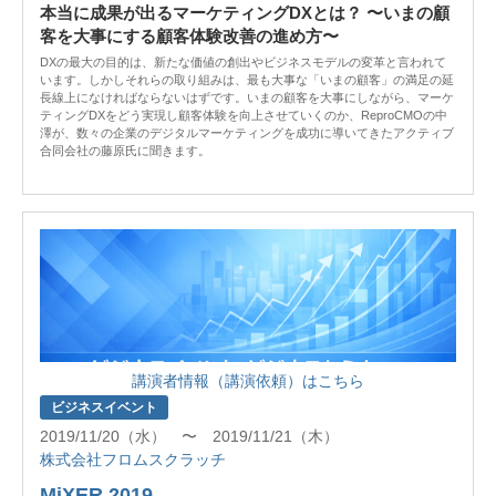
本当に成果が出るマーケティングDXとは？ 〜いまの顧
客を大事にする顧客体験改善の進め方〜
DXの最大の目的は、新たな価値の創出やビジネスモデルの変革と言われて
います。しかしそれらの取り組みは、最も大事な「いまの顧客」の満足の延
長線上になければならないはずです。いまの顧客を大事にしながら、マーケ
ティングDXをどう実現し顧客体験を向上させていくのか、ReproCMOの中
澤が、数々の企業のデジタルマーケティングを成功に導いてきたアクティブ
合同会社の藤原氏に聞きます。
講演者情報（講演依頼）はこちら
ビジネスイベント
2019/11/20（水） 〜 2019/11/21（木）
株式会社フロムスクラッチ
MiXER 2019