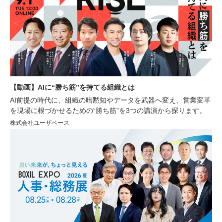
【動画】AIに“勝ち筋”を持てる組織とは
AI前提の時代に、組織の暗黙知やデータを武器へ変え、営業変革
を現場に根づかせるための“勝ち筋”を3つの講演から探ります。
株式会社ユーザベース