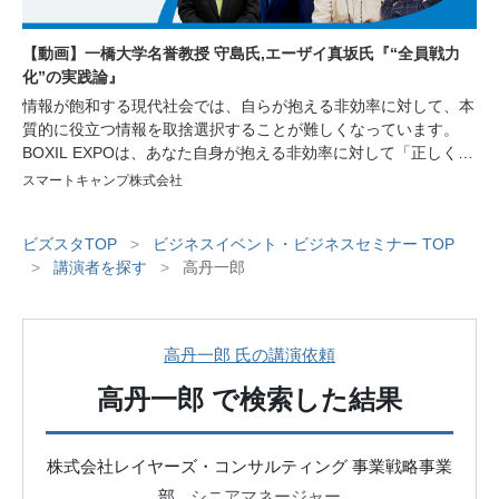
【動画】一橋大学名誉教授 守島氏,エーザイ真坂氏『“全員戦力
化”の実践論』
情報が飽和する現代社会では、自らが抱える非効率に対して、本
質的に役立つ情報を取捨選択することが難しくなっています。
BOXIL EXPOは、あなた自身が抱える非効率に対して「正しく」
「シンプル」な情報を提供し、非効率の解消や生産性の向上をサ
スマートキャンプ株式会社
ポートするオンラインイベントです。今回は経営者や人事・労
務、総務部門で働く方々を対象に、人材の採用育成や組織づく
ビズスタTOP
>
ビジネスイベント・ビジネスセミナー TOP
り、業務効率化に繋がる講演をはじめ、様々な非効率を解消する
>
講演者を探す
>
高丹一郎
サービスが紹介されるセミナーや、サービスを比較できる機会を
ご用意しております。
高丹一郎 氏の講演依頼
高丹一郎
で検索した結果
株式会社レイヤーズ・コンサルティング 事業戦略事業
部
シニアマネージャー