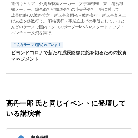
通信キャリア、外資系製薬メーカー、大手重機械工業、精密機
械メーカー、総合商社や鉄道会社の小売子会社 等に対して、
成長戦略/DX戦略策定・新規事業開発～戦略実行・新規事業立上
げ支援を多数行う。 戦略実行・事業立上げの手段として、ほと
んどのケースで国内・クロスボーダーM&Aやスタートアップ・
ベンチャー投資を実行。
こんなテーマで話されています
ビヨンドコロナで新たな成長路線に舵を切るための投資
マネジメント
高丹一郎 氏と同じイベントに登壇して
いる講演者
藤森義明