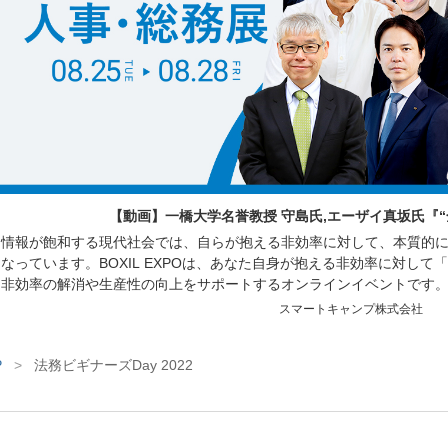
【動画】一橋大学名誉教授 守島氏,エーザイ真坂氏『
情報が飽和する現代社会では、自らが抱える非効率に対して、本質的
なっています。BOXIL EXPOは、あなた自身が抱える非効率に対し
非効率の解消や生産性の向上をサポートするオンラインイベントです
働く方々を対象に、人材の採用育成や組織づくり、業務効率化に繋が
スマートキャンプ株式会社
サービスが紹介されるセミナーや、サービスを比較できる
P
>
法務ビギナーズDay 2022