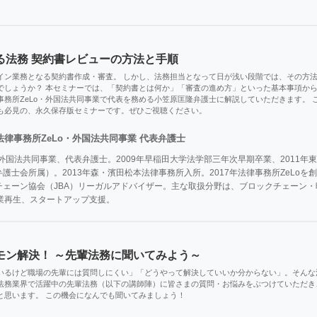
る法務 契約書レビューの方法と手順
イン業務となる契約書作成・審査。 しかし、法務担当となって日が浅い段階では、その方
でしょうか？ 本セミナーでは、「契約書とは何か」「審査の進め方」といった基本事項か
事務所ZeLo・外国法共同事業で代表を務める小笠原匡隆弁護士に解説していただきます。
も必見の、永久保存版セミナーです。ぜひご視聴ください。
法律事務所ZeLo・外国法共同事業 代表弁護士
・外国法共同事業、代表弁護士。2009年早稲田大学法学部三年次早期卒業、2011年
士会所属）。2013年森・濱田松本法律事務所入所。2017年法律事務所ZeLoを創業と
ェーン協会（JBA）リーガルアドバイザー。主な取扱分野は、ブロックチェーン・暗号資
事業再生、スタートアップ支援。
モン解決！ ～先輩法務に聞いてみよう～
いるけど職場の先輩には質問しにくい」「どうやって解決していいか分からない」。そんな
法務業界で活躍中の先輩法務（以下の講師陣）に皆さまの質問・お悩みをぶつけていただき
と思います。 この機会になんでも聞いてみましょう！