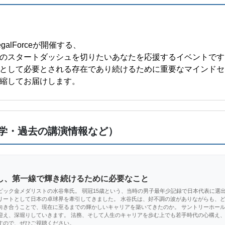
galForceが開催する、
のスタートダッシュを切りたいあなたを応援するイベントです
として必要とされる存在であり続けるために重要なマインドセ
縮してお届けします。
学・過去の講演情報など）
し、第一線で輝き続けるために必要なこと
ピック金メダリストの水谷隼氏。 弱冠15歳という、当時の男子最年少記録で日本代表に選
リートとして日本の卓球界を牽引してきました。 水谷氏は、好不調の波がありながらも、
向き合うことで、現在に至るまでの輝かしいキャリアを築いてきたのか。 サントリーホー
迎え、深堀りしていきます。 法務、そして人生のキャリアを歩む上でも若手時代の心構え
すので、ぜひご視聴ください。