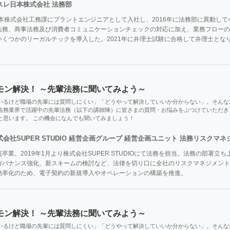
スレ日本株式会社 法務部
日本株式会社工務課にプラントエンジニアとして入社し、2016年に法務部に異動して
務、商事法務及び消費者コミュニケーションチェックの対応に加え、業務フローの改善業
いくつかのリーガルテックを導入した。2021年に弁理士試験に合格して弁理士とな
モン解決！ ～先輩法務に聞いてみよう～
いるけど職場の先輩には質問しにくい」「どうやって解決していいか分からない」。そんな
法務業界で活躍中の先輩法務（以下の講師陣）に皆さまの質問・お悩みをぶつけていただき
と思います。 この機会になんでも聞いてみましょう！
式会社SUPER STUDIO 経営企画グループ 経営企画ユニット 法務リスクマ
卒業。2019年1月より株式会社SUPER STUDIOにて法務を担当。法務の部署
ガバナンス強化、新スキームの検討など、法律を切り口に全社のリスクマネジメント
効率化のため、電子契約の新規導入やオペレーションの構築を推進。
モン解決！ ～先輩法務に聞いてみよう～
いるけど職場の先輩には質問しにくい」「どうやって解決していいか分からない」。そんな