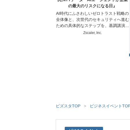
の最大のリスクになる日』
AI時代にふさわしいゼロトラスト戦略の
全体像と、次世代のセキュリティへ進む
ための具体的なステップを、基調講演や
企業事例を通じてお届けします。
Zscaler, Inc.
ビズスタTOP
>
ビジネスイベントTO