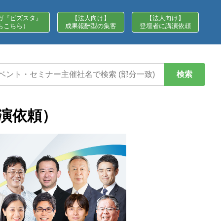
ガ『ビズスタ』
【法人向け】
【法人向け】
もこちら）
成果報酬型の集客
登壇者に講演依頼
検索
講演依頼）