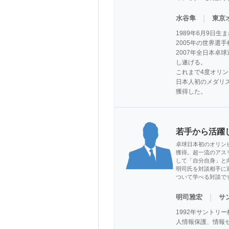
｜
水谷隼
東京
1989年6月9日
2005年の世界選
2007年全日本卓
し遂げる。

これまで4度オリ
日本人初のメダリ
獲得した。
若手から活躍
卓球日本初のオリン
獲得。超一流のアス
して「自分自身」と
明司氏を対談相手に
ついて学べる対談で
｜
明司雅宏
サ
1992年サントリ
人情報保護、情報