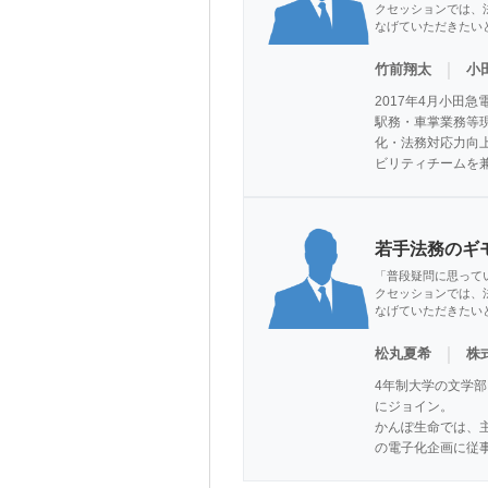
クセッションでは、
なげていただきたい
｜
竹前翔太
小
2017年4月小田急
駅務・車掌業務等
化・法務対応力向
ビリティチームを
若手法務のギ
「普段疑問に思って
クセッションでは、
なげていただきたい
｜
松丸夏希
株式
4年制大学の文学部を
にジョイン。

かんぽ生命では、
の電子化企画に従事