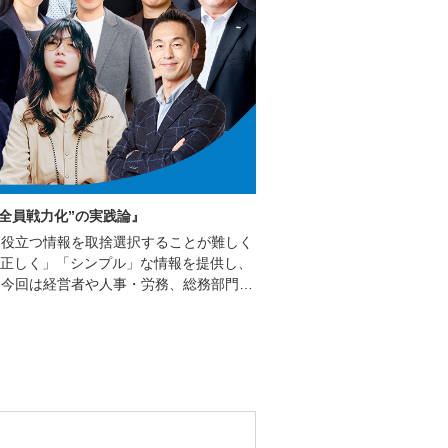
“全員戦力化”の実践論』
に役立つ情報を取捨選択することが難しく
て「正しく」「シンプル」な情報を提供し、
。今回は経営者や人事・労務、総務部門で
る講演をはじめ、様々な非効率を解消する
機会をご用意しております。