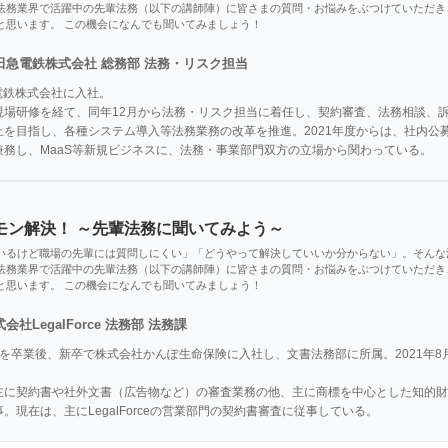
法務業界で活躍中の先輩法務（以下の講師陣）に皆さまの質問・お悩みをぶつけていただき
と思います。 この機会になんでも聞いてみましょう！
田急電鉄株式会社 総務部 法務・リスク担当
電鉄株式会社に入社。

現場研修を経て、同年12月から法務・リスク担当に着任し、契約審査、法務相談、
上を目指し、各種システム導入等法務業務の改革を推進。2021年度からは、社内公
兼務し、MaaS等新規ビジネスに、法務・事業部門双方の立場から関わっている。
モン解決！ ～先輩法務に聞いてみよう～
いるけど職場の先輩には質問しにくい」「どうやって解決していいか分からない」。そんな
法務業界で活躍中の先輩法務（以下の講師陣）に皆さまの質問・お悩みをぶつけていただき
と思います。 この機会になんでも聞いてみましょう！
会社LegalForce 法務部 法務課
卒業後、新卒で株式会社かんぽ生命保険に入社し、文書法務部に所属。2021年8月から株式
主に契約書や社外文書（広告物など）の審査業務の他、主に商標を中心とした知的財
。現在は、主にLegalForceの営業部門の契約書審査に従事している。