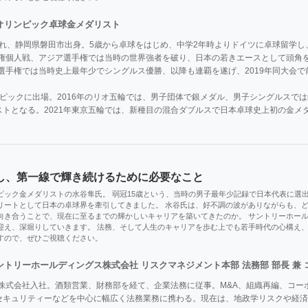
オリンピック卓球金メダリスト
生まれ、静岡県磐田市出身。5歳から卓球をはじめ、中学2年時よりドイツに卓球留学し
手権個人戦、アジア選手権では当時の世界強者を破り、日本の若きエースとして頭角を
球選手権では当時史上最年少でシングルス優勝、以降も連覇を遂げ、2019年同大会で
ンピックに出場。2016年のリオ五輪では、男子団体で銀メダル、男子シングルスで
ストとなる。2021年東京五輪では、新種目の混合ダブルスで日本卓球史上初の金メ
し、第一線で輝き続けるために必要なこと
ピック金メダリストの水谷隼氏。 弱冠15歳という、当時の男子最年少記録で日本代表に選
リートとして日本の卓球界を牽引してきました。 水谷氏は、好不調の波がありながらも、
向き合うことで、現在に至るまでの輝かしいキャリアを築いてきたのか。 サントリーホー
迎え、深堀りしていきます。 法務、そして人生のキャリアを歩む上でも若手時代の心構え
すので、ぜひご視聴ください。
ントリーホールディングス株式会社 リスクマネジメント本部 法務部 部長 兼 
ー株式会社入社。酒類営業、財務部を経て、企業法務に従事。M&A、組織再編、コ
セキュリティーなどを中心に幅広く法務業務に携わる。現在は、地政学リスクや経済