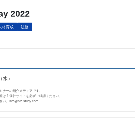
 2022
人材育成
法務
（水）
セミナーの紹介メディアです。
情報は主催社サイトを必ずご確認ください。
fo@biz-study.com