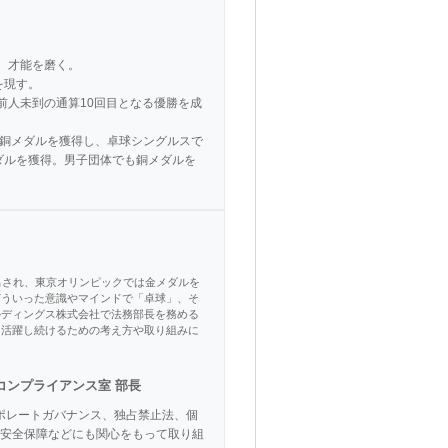
、才能を磨く。

現す。

前人未到の通算10回目となる優勝を成
は銅メダルを獲得し、卓球シングルスで
ダルを獲得。男子団体でも銅メダルを
出され、東京オリンピックでは金メダルを
どういった意識やマインドで「卓球」、そ
ルディングス株式会社で法務部長を務める
、活躍し続けるための考え方や取り組みに
コンプライアンス室 部長
ーポレートガバナンス、独占禁止法、個
安全保障などにも関心をもって取り組