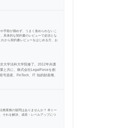
法や手順が掴めず、うまく進められないこ
ら、具体的な契約書のレビューで必須とな
 これから契約書レビューをはじめる方、お
東京大学法科大学院修了。2012年弁護
共に、株式会社LegalForceを創
産、FinTech、IT･知的財産権、
法務業務の疑問はありませんか？ 本トー
、それを解決、成長・レベルアップにつ