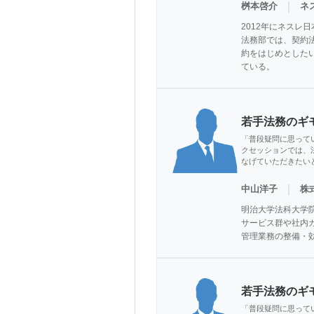
｜
桝本啓介
ネ
2012年にネスレ
法務部では、契約法
約をはじめとした
ている。
若手法務のギ
「普段疑問に思って
クセッションでは、
なげていただきたい
｜
中山洋子
株
明治大学法科大学院
サービス群や社内
管理業務の整備・
若手法務のギ
「普段疑問に思って