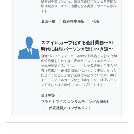
敗事例を交えながら、業務改善につながる具体的な
取り組みや、すぐに活用できる実践ノウハウを学べ
ます。
｜
｜
葛西一成
IS経理事務所
代表
スマイルカーブ化する会計業務〜AI
時代に経理パーソンが進むべき道〜
台湾のパソコンメーカーAcerの創業者が自社の付加
価値分析をしたときに表れた「スマイルカーブ」。
それが意味することは、「これぞ製造業」と誰もが
思う業務が一番付加価値が低いという事実。それと
同じようなことが会計業務でも起きています。AIに
よってスマイルカーブ化が加速する今、経理パーソ
ンが進むべき方向性についてお話しします。
｜
金子智朗
ブライトワイズ コンサルティング合同会社
｜
代表社員／コンサルタント