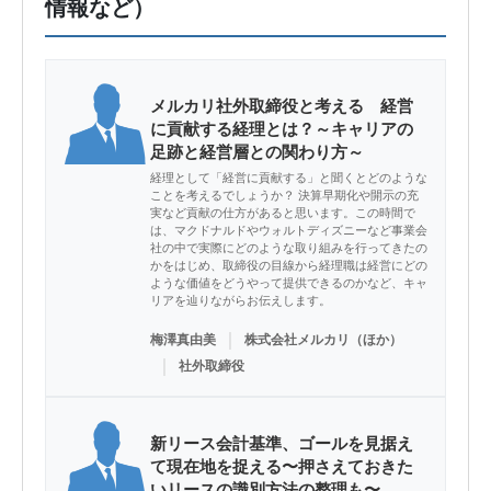
情報など）
メルカリ社外取締役と考える 経営
に貢献する経理とは？～キャリアの
足跡と経営層との関わり方～
経理として「経営に貢献する」と聞くとどのような
ことを考えるでしょうか？ 決算早期化や開示の充
実など貢献の仕方があると思います。この時間で
は、マクドナルドやウォルトディズニーなど事業会
社の中で実際にどのような取り組みを行ってきたの
かをはじめ、取締役の目線から経理職は経営にどの
ような価値をどうやって提供できるのかなど、キャ
リアを辿りながらお伝えします。
｜
梅澤真由美
株式会社メルカリ（ほか）
｜
社外取締役
新リース会計基準、ゴールを見据え
て現在地を捉える〜押さえておきた
いリースの識別方法の整理も〜