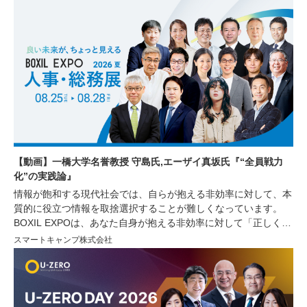
【動画】一橋大学名誉教授 守島氏,エーザイ真坂氏『“全員戦力
化”の実践論』
情報が飽和する現代社会では、自らが抱える非効率に対して、本
質的に役立つ情報を取捨選択することが難しくなっています。
BOXIL EXPOは、あなた自身が抱える非効率に対して「正しく」
「シンプル」な情報を提供し、非効率の解消や生産性の向上をサ
スマートキャンプ株式会社
ポートするオンラインイベントです。今回は経営者や人事・労
務、総務部門で働く方々を対象に、人材の採用育成や組織づく
り、業務効率化に繋がる講演をはじめ、様々な非効率を解消する
サービスが紹介されるセミナーや、サービスを比較できる機会を