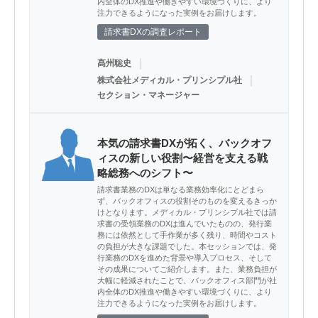
内全体のDX推進や働きやすい環境づくりに、より
注力できるようになった実例をお届けします。
請求書DXの調査レポート
｜
髙州聡史
｜
株式会社メディカル・プリンシプル社
セクション・マネージャー
本気の請求書DXが拓く、バックオフ
ィスの新しい役割〜経営を支える戦
略総務へのシフト〜
請求書業務のDXは単なる業務効率化にとどまら
ず、バックオフィスの役割そのものを変えるきっか
けとなります。メディカル・プリンシプル社では請
求書の受領業務のDXは進んでいたものの、発行業
務には依然として手作業が多く残り、時間やコスト
の負担が大きな課題でした。本セッションでは、発
行業務のDXを進めた背景や導入プロセス、そして
その成果についてご紹介します。また、業務負担が
大幅に軽減されたことで、バックオフィス部門が社
内全体のDX推進や働きやすい環境づくりに、より
注力できるようになった実例をお届けします。