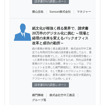
請求書DXの調査レポート
｜
｜
横山圭祐
Sansan株式会社
マネジャー
紙文化が根強く残る業界で、請求書
20万件のデジタル化に挑む ～現場と
経理の未来を変えるバックオフィス
改革と成功の勘所～
紙の業務が根強く残る建設業界。株式会社竹中工務
店でも年間20万件の紙の請求書を処理しており、業
務効率化が急務でした。人手不足や長時間労働とい
った業界全体の課題に対応するため、同社は請求書
業務のデジタル化を決断。本セッションでは、プロ
ジェクトを主導した郷門輝雄氏に、変革の裏側にあ
る苦労や工夫、そして数多くのプロジェクトに携わ
った経験を基に、変革の過程で得た知見や実践的な
アプローチについてお伺いします。
請求書DXの調査レポート
｜
｜
郷門輝雄
株式会社竹中工務店
グループ長