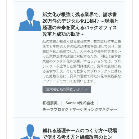
紙文化が根強く残る業界で、請求書
20万件のデジタル化に挑む ～現場と
経理の未来を変えるバックオフィス
改革と成功の勘所～
紙の業務が根強く残る建設業界。株式会社竹中工務
店でも年間20万件の紙の請求書を処理しており、業
務効率化が急務でした。人手不足や長時間労働とい
った業界全体の課題に対応するため、同社は請求書
業務のデジタル化を決断。本セッションでは、プロ
ジェクトを主導した郷門輝雄氏に、変革の裏側にあ
る苦労や工夫、そして数多くのプロジェクトに携わ
った経験を基に、変革の過程で得た知見や実践的な
アプローチについてお伺いします。
請求書DXの調査レポート
｜
｜
柘植朋美
Sansan株式会社
チーフプロダクトマーケティングマネジャー
頼れる経理チームのつくり方〜現場
で使える考え方と組織改善のヒン