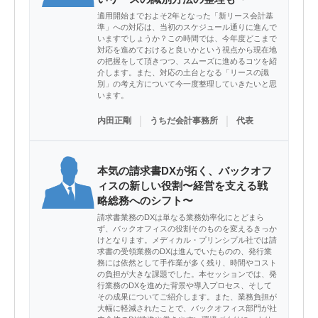
適用開始までおよそ2年となった「新リース会計基
準」への対応は、当初のスケジュール通りに進んで
いますでしょうか？この時間では、今年度どこまで
対応を進めておけると良いかという視点から現在地
の把握をして頂きつつ、スムーズに進めるコツを紹
介します。また、対応の土台となる「リースの識
別」の考え方について今一度整理していきたいと思
います。
｜
｜
内田正剛
うちだ会計事務所
代表
本気の請求書DXが拓く、バックオフ
ィスの新しい役割〜経営を支える戦
略総務へのシフト〜
請求書業務のDXは単なる業務効率化にとどまら
ず、バックオフィスの役割そのものを変えるきっか
けとなります。メディカル・プリンシプル社では請
求書の受領業務のDXは進んでいたものの、発行業
務には依然として手作業が多く残り、時間やコスト
の負担が大きな課題でした。本セッションでは、発
行業務のDXを進めた背景や導入プロセス、そして
その成果についてご紹介します。また、業務負担が
大幅に軽減されたことで、バックオフィス部門が社