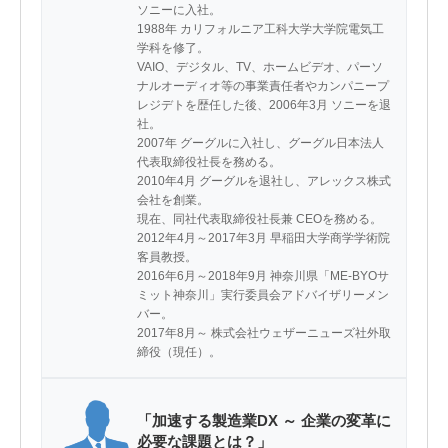
ソニーに入社。

1988年 カリフォルニア工科大学大学院電気工
学科を修了。

VAIO、デジタル、TV、ホームビデオ、パーソ
ナルオーディオ等の事業責任者やカンパニープ
レジデトを歴任した後、2006年3月 ソニーを退
社。

2007年 グーグルに入社し、グーグル日本法人
代表取締役社長を務める。

2010年4月 グーグルを退社し、アレックス株式
会社を創業。

現在、同社代表取締役社長兼 CEOを務める。

2012年4月～2017年3月 早稲田大学商学学術院
客員教授。

2016年6月～2018年9月 神奈川県「ME-BYOサ
ミット神奈川」実行委員会アドバイザリーメン
バー。

2017年8月～ 株式会社ウェザーニューズ社外取
締役（現任）。
「加速する製造業DX ～ 企業の変革に
必要な課題とは？」