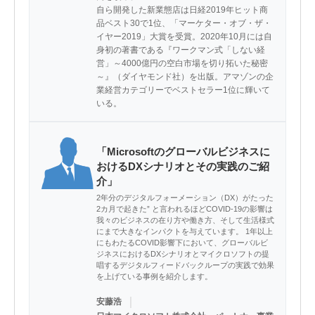
自ら開発した新業態店は日経2019年ヒット商
品ベスト30で1位、「マーケター・オブ・ザ・
イヤー2019」大賞を受賞。2020年10月には自
身初の著書である『ワークマン式「しない経
営」～4000億円の空白市場を切り拓いた秘密
～』（ダイヤモンド社）を出版。アマゾンの企
業経営カテゴリーでベストセラー1位に輝いて
いる。
「Microsoftのグローバルビジネスに
おけるDXシナリオとその実践のご紹
介」
2年分のデジタルフォーメーション（DX）がたった
2カ月で起きた” と言われるほどCOVID-19の影響は
我々のビジネスの在り方や働き方、そして生活様式
にまで大きなインパクトを与えています。 1年以上
にもわたるCOVID影響下において、グローバルビ
ジネスにおけるDXシナリオとマイクロソフトの提
唱するデジタルフィードバックループの実践で効果
を上げている事例を紹介します。
｜
安藤浩