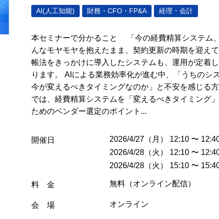
AI(人工知能)
財務・CFO・FP&A
経理・会計
本セミナーで分かること 「今の経費精算システム
んなモヤモヤを抱えたまま、契約更新の時期を迎えて
帳法をきっかけに導入したシステムも、運用が定着し
ります。 AIによる業務効率化が進む中、「うちのシ
今が変えるべきタイミングなのか」と不安を感じる方
では、経費精算システムを「変えるべきタイミング」
ためのベンダー選定のポイント...
2026/4/27（月） 12:10 〜 12:4
開催日
2026/4/28（火） 12:10 〜 12:4
2026/4/28（火） 15:10 〜 15:4
無料（オンライン配信）
料 金
オンライン
会 場