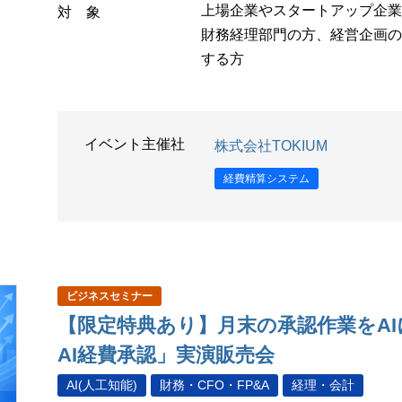
上場企業やスタートアップ企業の
対 象
財務経理部門の方、経営企画の
する方
イベント主催社
株式会社TOKIUM
経費精算システム
ビジネスセミナー
【限定特典あり】月末の承認作業をAIに
AI経費承認」実演販売会
AI(人工知能)
財務・CFO・FP&A
経理・会計