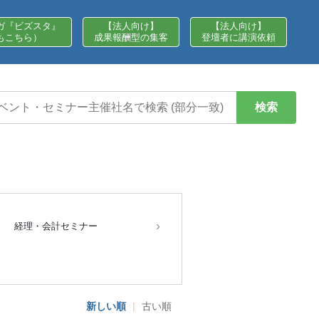
ガ『ビズスタ』
【法人向け】
【法人向け】
もこちら）
成果報酬型の集客
登壇者に講演依頼
検索
経理・会計セミナー
新しい順
|
古い順