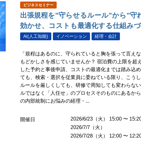
ビジネスセミナー
出張規程を”守らせるルール”から”守
効かせ、コストも最適化する仕組み
AI(人工知能)
イノベーション
経理・会計
「規程はあるのに、守られていると胸を張って言えな
もどかしさを感じていませんか？ 宿泊費の上限を超
した予約と事後申請、コストの最適化までは踏み込め
ても、検索・選択を従業員に委ねている限り、こうし
ルールを厳しくしても、研修で周知しても変わらない
ルではなく「人任せ」のプロセスそのものにあるから
の内部統制にお悩みの経理・...
2026/6/23（火） 15:00 〜 15:2
開催日
2026/7/7（火）
2026/7/28（火） 12:00 〜 12:2