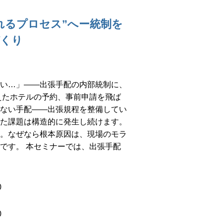
れるプロセス”へー統制を
づくり
い…」——出張手配の内部統制に、
えたホテルの予約、事前申請を飛ば
ない手配——出張規程を整備してい
た課題は構造的に発生し続けます。
。なぜなら根本原因は、現場のモラ
です。 本セミナーでは、出張手配
0
0