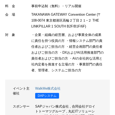
料 金
事前申込制（無料）・リアル開催
会 場
TAKANAWA GATEWAY Convention Center (〒
108-0074 東京都港区高輪２丁目２１−２ THE
LINKPILLAR 1 SOUTH B2F/B1F/6F)
対 象
・企業・組織の経営層、および事業全体の成果
に責任を持つ役員の方 ・情報システム部門の責
任者およびご担当の方 ・経営企画部門の責任者
およびご担当の方 ・DXおよびAI活用推進部門の
責任者およびご担当の方 ・AIの全社的な活用と
社内定着を推進する立場の方 ・事業部門の責任
者、管理者、システムご担当の方
イベント主
WalkMe株式会社
催社
DAPシステム
スポンサー
SAPジャパン株式会社
,
合同会社デロイ
トトーマツグループ
,
丸紅ITソリューシ