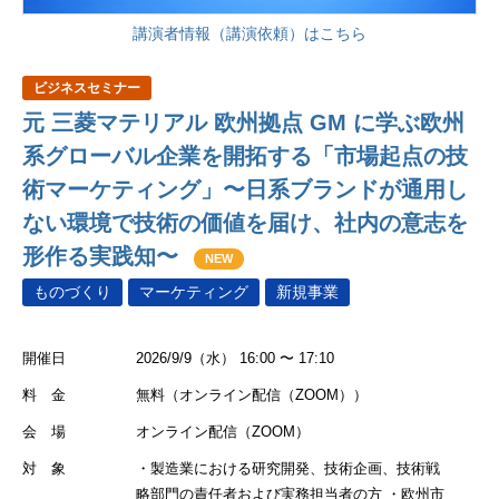
講演者情報（講演依頼）はこちら
ビジネスセミナー
元 三菱マテリアル 欧州拠点 GM に学ぶ欧州
系グローバル企業を開拓する「市場起点の技
術マーケティング」〜日系ブランドが通用し
ない環境で技術の価値を届け、社内の意志を
形作る実践知〜
NEW
ものづくり
マーケティング
新規事業
開催日
2026/9/9（水） 16:00 〜 17:10
料 金
無料（オンライン配信（ZOOM））
会 場
オンライン配信（ZOOM）
対 象
・製造業における研究開発、技術企画、技術戦
略部門の責任者および実務担当者の方 ・欧州市