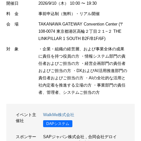
開催日
2026/9/10（木） 10:00 〜 19:30
料 金
事前申込制（無料）・リアル開催
会 場
TAKANAWA GATEWAY Convention Center (〒
108-0074 東京都港区高輪２丁目２１−２ THE
LINKPILLAR 1 SOUTH B2F/B1F/6F)
対 象
・企業・組織の経営層、および事業全体の成果
に責任を持つ役員の方 ・情報システム部門の責
任者およびご担当の方 ・経営企画部門の責任者
およびご担当の方 ・DXおよびAI活用推進部門の
責任者およびご担当の方 ・AIの全社的な活用と
社内定着を推進する立場の方 ・事業部門の責任
者、管理者、システムご担当の方
イベント主
WalkMe株式会社
催社
DAPシステム
スポンサー
SAPジャパン株式会社
,
合同会社デロイ