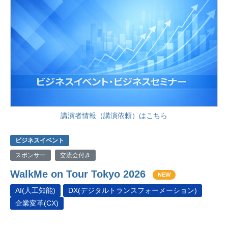
講演者情報（講演依頼）はこちら
ビジネスイベント
スポンサー
交流会付き
WalkMe on Tour Tokyo 2026
NEW
AI(人工知能)
DX(デジタルトランスフォーメーション)
企業変革(CX)