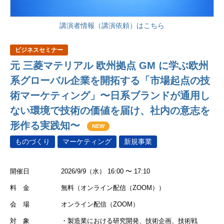
講演者情報（講演依頼）はこちら
ビジネスセミナー
元 三菱マテリアル 欧州拠点 GM に学ぶ欧州
系グローバル企業を開拓する「市場起点の技
術マーケティング」〜日系ブランドが通用し
ない環境で技術の価値を届け、社内の意志を
形作る実践知〜
NEW
ものづくり
マーケティング
新規事業
開催日
2026/9/9（水） 16:00 〜 17:10
料 金
無料（オンライン配信（ZOOM））
会 場
オンライン配信（ZOOM）
対 象
・製造業における研究開発、技術企画、技術戦