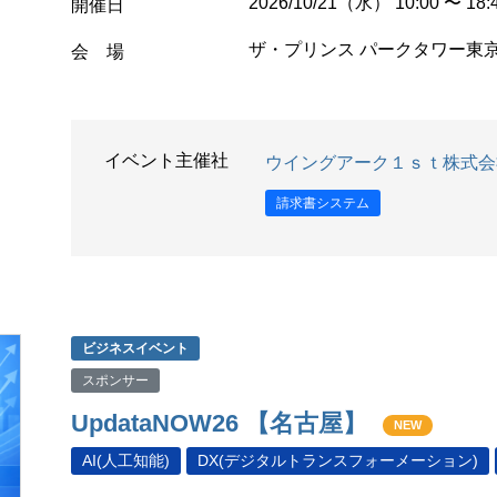
2026/10/21（水） 10:00 〜 18:
開催日
ザ・プリンス パークタワー東
会 場
イベント主催社
ウイングアーク１ｓｔ株式会
請求書システム
ビジネスイベント
スポンサー
UpdataNOW26 【名古屋】
NEW
AI(人工知能)
DX(デジタルトランスフォーメーション)