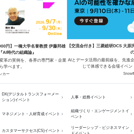
【交流会付き】三菱総研DCS 大原氏
000円】一橋大学名誉教授 伊藤邦雄
『AI時代の組織論』
AIとデータ活用の最前線を、先進
業変革の実例を、各界の専門家・企業
じて体感できる会場イベン
ら学べます。
Snow
ンカー
DX(デジタルトランスフォーメー
人事・総務イベント
ション)イベント
組織づくり・エンゲージメントイ
マネジメント・人材育成イベント
ベント
リーダーシップ・ビジネスマイン
カスタマーサクセス(CS)イベント
ドイベント