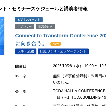
イベント・セミナースケジュールと講演者情報
ビジネスイベント
スポンサー
交流会付き
Connect to Transform Conferenc
に向き合う。
NEW
人事・総務
組織づくり・エンゲージメント
2026/10/28（水） 10:00 〜 19:
開催日
無料（※事前登録制）※当日の
料 金
いません。
TODA HALL & CONFERE
会 場
丁目７−１ TODA BUILDING 