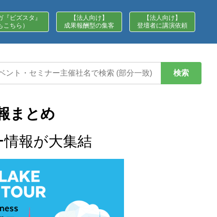
ガ『ビズスタ』
【法人向け】
【法人向け】
もこちら）
成果報酬型の集客
登壇者に講演依頼
検索
報まとめ
ー情報が大集結