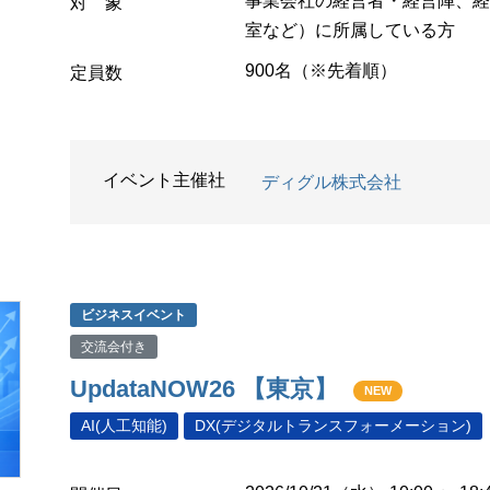
事業会社の経営者・経営陣、経
対 象
室など）に所属している方
900名（※先着順）
定員数
イベント主催社
ディグル株式会社
ビジネスイベント
交流会付き
UpdataNOW26 【東京】
NEW
AI(人工知能)
DX(デジタルトランスフォーメーション)