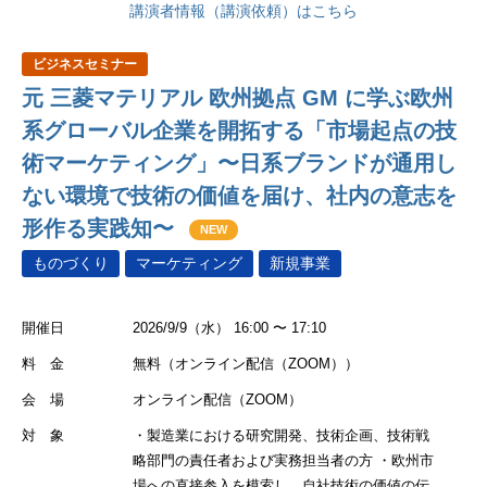
講演者情報（講演依頼）はこちら
ビジネスセミナー
元 三菱マテリアル 欧州拠点 GM に学ぶ欧州
系グローバル企業を開拓する「市場起点の技
術マーケティング」〜日系ブランドが通用し
ない環境で技術の価値を届け、社内の意志を
形作る実践知〜
NEW
ものづくり
マーケティング
新規事業
開催日
2026/9/9（水） 16:00 〜 17:10
料 金
無料（オンライン配信（ZOOM））
会 場
オンライン配信（ZOOM）
対 象
・製造業における研究開発、技術企画、技術戦
略部門の責任者および実務担当者の方 ・欧州市
場への直接参入を模索し、自社技術の価値の伝