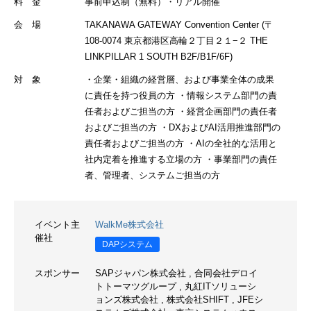
料 金
事前申込制（無料）・リアル開催
会 場
TAKANAWA GATEWAY Convention Center (〒
108-0074 東京都港区高輪２丁目２１−２ THE
LINKPILLAR 1 SOUTH B2F/B1F/6F)
対 象
・企業・組織の経営層、および事業全体の成果
に責任を持つ役員の方 ・情報システム部門の責
任者およびご担当の方 ・経営企画部門の責任者
およびご担当の方 ・DXおよびAI活用推進部門の
責任者およびご担当の方 ・AIの全社的な活用と
社内定着を推進する立場の方 ・事業部門の責任
者、管理者、システムご担当の方
イベント主
WalkMe株式会社
催社
DAPシステム
スポンサー
SAPジャパン株式会社
,
合同会社デロイ
トトーマツグループ
,
丸紅ITソリューシ
ョンズ株式会社
,
株式会社SHIFT
,
JFEシ