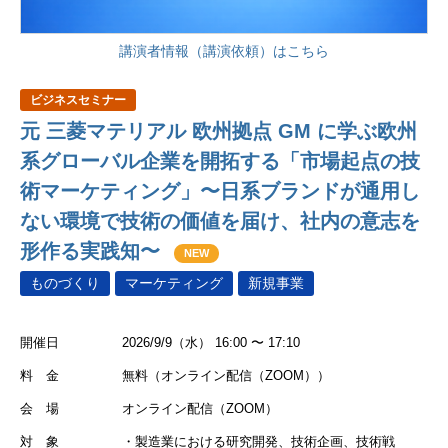
講演者情報（講演依頼）はこちら
ビジネスセミナー
元 三菱マテリアル 欧州拠点 GM に学ぶ欧州
系グローバル企業を開拓する「市場起点の技
術マーケティング」〜日系ブランドが通用し
ない環境で技術の価値を届け、社内の意志を
形作る実践知〜
NEW
ものづくり
マーケティング
新規事業
開催日
2026/9/9（水） 16:00 〜 17:10
料 金
無料（オンライン配信（ZOOM））
会 場
オンライン配信（ZOOM）
対 象
・製造業における研究開発、技術企画、技術戦