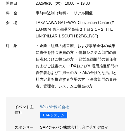
開催日
2026/9/10（木） 10:00 〜 19:30
料 金
事前申込制（無料）・リアル開催
会 場
TAKANAWA GATEWAY Convention Center (〒
108-0074 東京都港区高輪２丁目２１−２ THE
LINKPILLAR 1 SOUTH B2F/B1F/6F)
対 象
・企業・組織の経営層、および事業全体の成果
に責任を持つ役員の方 ・情報システム部門の責
任者およびご担当の方 ・経営企画部門の責任者
およびご担当の方 ・DXおよびAI活用推進部門の
責任者およびご担当の方 ・AIの全社的な活用と
社内定着を推進する立場の方 ・事業部門の責任
者、管理者、システムご担当の方
イベント主
WalkMe株式会社
催社
DAPシステム
スポンサー
SAPジャパン株式会社
,
合同会社デロイ