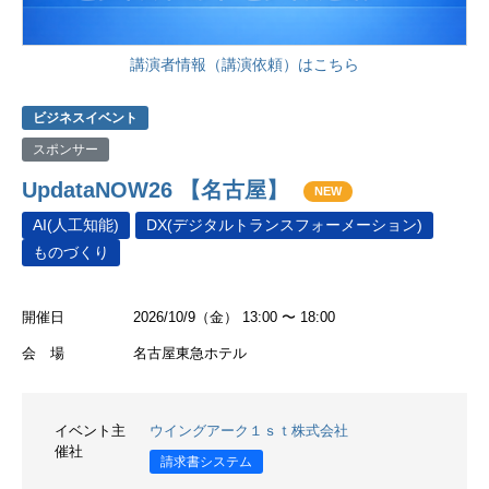
講演者情報（講演依頼）はこちら
ビジネスイベント
スポンサー
UpdataNOW26 【名古屋】
NEW
AI(人工知能)
DX(デジタルトランスフォーメーション)
ものづくり
開催日
2026/10/9（金） 13:00 〜 18:00
会 場
名古屋東急ホテル
イベント主
ウイングアーク１ｓｔ株式会社
催社
請求書システム