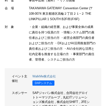
料 金
事前申込制（無料）・リアル開催
会 場
TAKANAWA GATEWAY Convention Center (〒
108-0074 東京都港区高輪２丁目２１−２ THE
LINKPILLAR 1 SOUTH B2F/B1F/6F)
対 象
・企業・組織の経営層、および事業全体の成果
に責任を持つ役員の方 ・情報システム部門の責
任者およびご担当の方 ・経営企画部門の責任者
およびご担当の方 ・DXおよびAI活用推進部門の
責任者およびご担当の方 ・AIの全社的な活用と
社内定着を推進する立場の方 ・事業部門の責任
者、管理者、システムご担当の方
イベント主
WalkMe株式会社
催社
DAPシステム
スポンサー
SAPジャパン株式会社
,
合同会社デロイ
トトーマツグループ
,
丸紅ITソリューシ
ョンズ株式会社
,
株式会社SHIFT
,
JFEシ