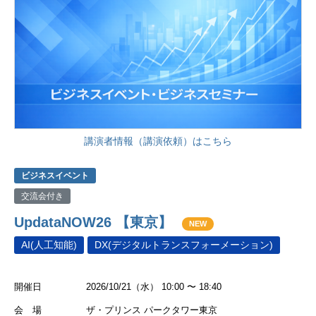
講演者情報（講演依頼）はこちら
ビジネスイベント
交流会付き
UpdataNOW26 【東京】
NEW
AI(人工知能)
DX(デジタルトランスフォーメーション)
開催日
2026/10/21（水） 10:00 〜 18:40
会 場
ザ・プリンス パークタワー東京