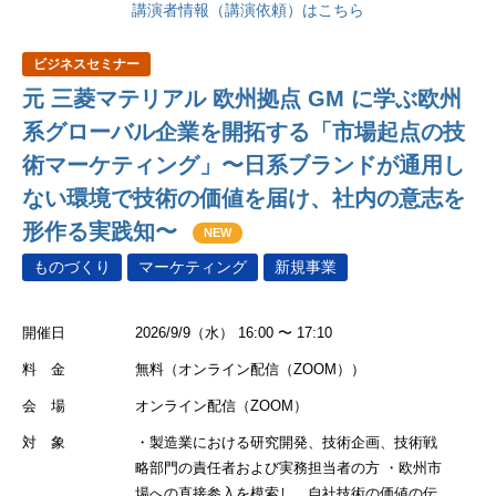
講演者情報（講演依頼）はこちら
ビジネスセミナー
元 三菱マテリアル 欧州拠点 GM に学ぶ欧州
系グローバル企業を開拓する「市場起点の技
術マーケティング」〜日系ブランドが通用し
ない環境で技術の価値を届け、社内の意志を
形作る実践知〜
NEW
ものづくり
マーケティング
新規事業
開催日
2026/9/9（水） 16:00 〜 17:10
料 金
無料（オンライン配信（ZOOM））
会 場
オンライン配信（ZOOM）
対 象
・製造業における研究開発、技術企画、技術戦
略部門の責任者および実務担当者の方 ・欧州市
場への直接参入を模索し、自社技術の価値の伝