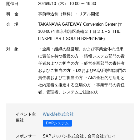
開催日
2026/9/10（木） 10:00 〜 19:30
料 金
事前申込制（無料）・リアル開催
会 場
TAKANAWA GATEWAY Convention Center (〒
108-0074 東京都港区高輪２丁目２１−２ THE
LINKPILLAR 1 SOUTH B2F/B1F/6F)
対 象
・企業・組織の経営層、および事業全体の成果
に責任を持つ役員の方 ・情報システム部門の責
任者およびご担当の方 ・経営企画部門の責任者
およびご担当の方 ・DXおよびAI活用推進部門の
責任者およびご担当の方 ・AIの全社的な活用と
社内定着を推進する立場の方 ・事業部門の責任
者、管理者、システムご担当の方
イベント主
WalkMe株式会社
催社
DAPシステム
スポンサー
SAPジャパン株式会社
,
合同会社デロイ