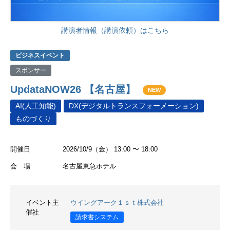
講演者情報（講演依頼）はこちら
ビジネスイベント
スポンサー
UpdataNOW26 【名古屋】
NEW
AI(人工知能)
DX(デジタルトランスフォーメーション)
ものづくり
開催日
2026/10/9（金） 13:00 〜 18:00
会 場
名古屋東急ホテル
イベント主
ウイングアーク１ｓｔ株式会社
催社
請求書システム