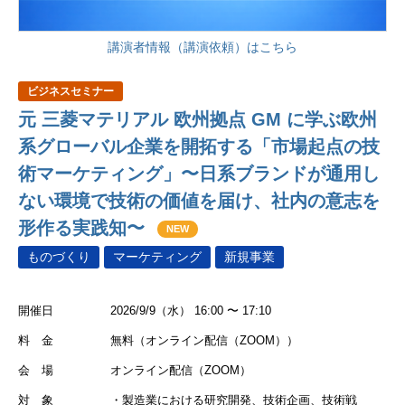
講演者情報（講演依頼）はこちら
ビジネスセミナー
元 三菱マテリアル 欧州拠点 GM に学ぶ欧州
系グローバル企業を開拓する「市場起点の技
術マーケティング」〜日系ブランドが通用し
ない環境で技術の価値を届け、社内の意志を
形作る実践知〜
NEW
ものづくり
マーケティング
新規事業
開催日
2026/9/9（水） 16:00 〜 17:10
料 金
無料（オンライン配信（ZOOM））
会 場
オンライン配信（ZOOM）
対 象
・製造業における研究開発、技術企画、技術戦