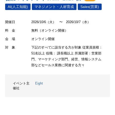
AI(人工知能)
マネジメント・人材育成
Sales(営業)
開催日
2026/10/6（火） 〜 2026/10/7（水）
料 金
無料（オンライン開催）
会 場
オンライン開催
対 象
下記のすべてに該当する方が対象 従業員規模：
51名以上 役職： 課長職以上 所属部署：営業部
門、マーケティング部門、経営、情報システム
部などセールス業務に関連する方々
イベント主
Eight
催社