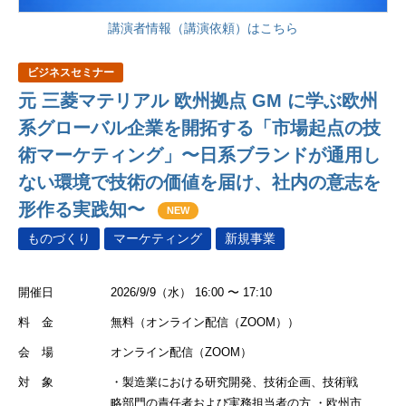
講演者情報（講演依頼）はこちら
ビジネスセミナー
元 三菱マテリアル 欧州拠点 GM に学ぶ欧州
系グローバル企業を開拓する「市場起点の技
術マーケティング」〜日系ブランドが通用し
ない環境で技術の価値を届け、社内の意志を
形作る実践知〜
NEW
ものづくり
マーケティング
新規事業
開催日
2026/9/9（水） 16:00 〜 17:10
料 金
無料（オンライン配信（ZOOM））
会 場
オンライン配信（ZOOM）
対 象
・製造業における研究開発、技術企画、技術戦
略部門の責任者および実務担当者の方 ・欧州市