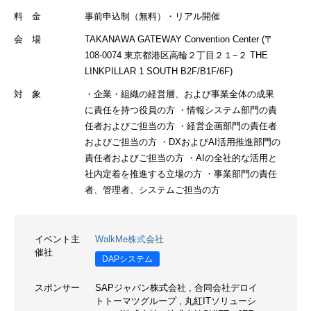
料 金
事前申込制（無料）・リアル開催
会 場
TAKANAWA GATEWAY Convention Center (〒
108-0074 東京都港区高輪２丁目２１−２ THE
LINKPILLAR 1 SOUTH B2F/B1F/6F)
対 象
・企業・組織の経営層、および事業全体の成果
に責任を持つ役員の方 ・情報システム部門の責
任者およびご担当の方 ・経営企画部門の責任者
およびご担当の方 ・DXおよびAI活用推進部門の
責任者およびご担当の方 ・AIの全社的な活用と
社内定着を推進する立場の方 ・事業部門の責任
者、管理者、システムご担当の方
イベント主
WalkMe株式会社
催社
DAPシステム
スポンサー
SAPジャパン株式会社
,
合同会社デロイ
トトーマツグループ
,
丸紅ITソリューシ