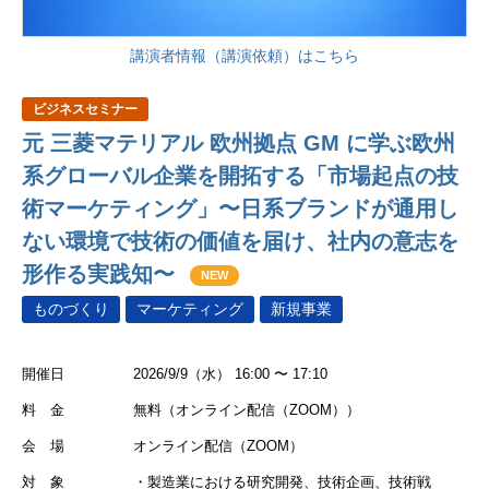
講演者情報（講演依頼）はこちら
ビジネスセミナー
元 三菱マテリアル 欧州拠点 GM に学ぶ欧州
系グローバル企業を開拓する「市場起点の技
術マーケティング」〜日系ブランドが通用し
ない環境で技術の価値を届け、社内の意志を
形作る実践知〜
NEW
ものづくり
マーケティング
新規事業
開催日
2026/9/9（水） 16:00 〜 17:10
料 金
無料（オンライン配信（ZOOM））
会 場
オンライン配信（ZOOM）
対 象
・製造業における研究開発、技術企画、技術戦