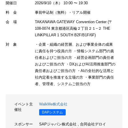
開催日
2026/9/10（木） 10:00 〜 19:30
料 金
事前申込制（無料）・リアル開催
会 場
TAKANAWA GATEWAY Convention Center (〒
108-0074 東京都港区高輪２丁目２１−２ THE
LINKPILLAR 1 SOUTH B2F/B1F/6F)
対 象
・企業・組織の経営層、および事業全体の成果
に責任を持つ役員の方 ・情報システム部門の責
任者およびご担当の方 ・経営企画部門の責任者
およびご担当の方 ・DXおよびAI活用推進部門の
責任者およびご担当の方 ・AIの全社的な活用と
社内定着を推進する立場の方 ・事業部門の責任
者、管理者、システムご担当の方
イベント主
WalkMe株式会社
催社
DAPシステム
スポンサー
SAPジャパン株式会社
,
合同会社デロイ