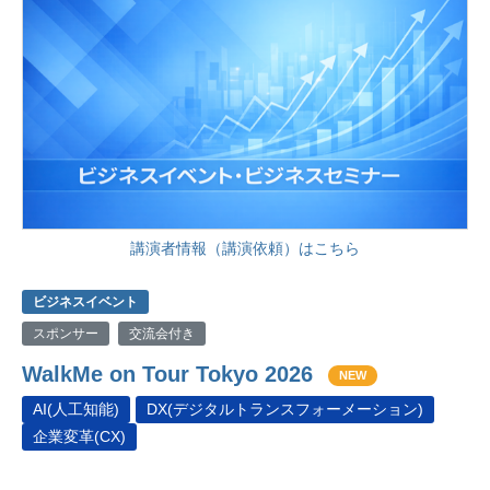
講演者情報（講演依頼）はこちら
ビジネスイベント
スポンサー
交流会付き
WalkMe on Tour Tokyo 2026
NEW
AI(人工知能)
DX(デジタルトランスフォーメーション)
企業変革(CX)