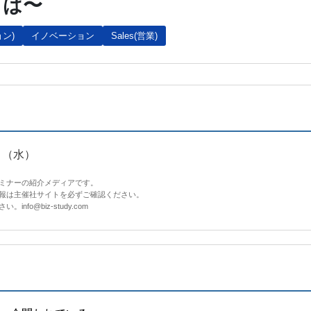
とは〜
ン)
イノベーション
Sales(営業)
（水）
セミナーの紹介メディアです。
情報は主催社サイトを必ずご確認ください。
fo@biz-study.com