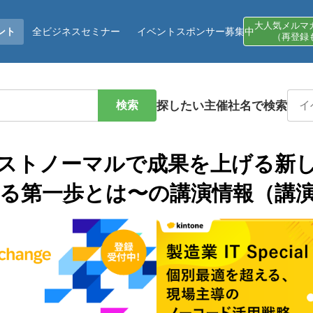
大人気メルマ
ント
全ビジネスセミナー
イベントスポンサー募集中
（再登録
検索
探したい主催社名で検索
ストノーマルで成果を上げる新
る第一歩とは〜の講演情報（講