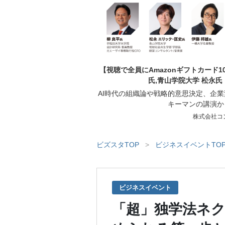
【視聴で全員にAmazonギフトカード1
氏,青山学院大学 松永氏
AI時代の組織論や戦略的意思決定、企
キーマンの講演か
株式会社コ
ビズスタTOP
>
ビジネスイベントTO
ビジネスイベント
「超」独学法ネ