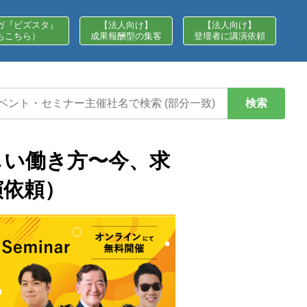
ガ『ビズスタ』
【法人向け】
【法人向け】
もこちら）
成果報酬型の集客
登壇者に講演依頼
検索
しい働き方〜今、求
演依頼）