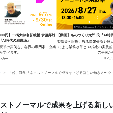
【動画】ものづくり太郎 氏『AI
000円】一橋大学名誉教授 伊藤邦雄
『AI時代の組織論』
製造業の現場に残る情報分断や属人
による業務改革とDX推進の実践
業変革の実例を、各界の専門家・企業
の事例か
ら学べます。
サイボ
ンカー
P
>
「超」独学法ネクストノーマルで成果を上げる新しい働き方〜今
クストノーマルで成果を上げる新し