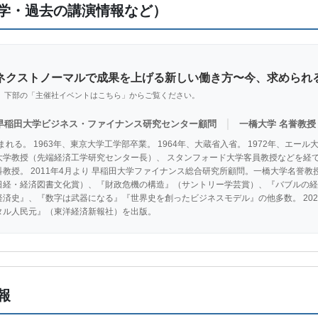
学・過去の講演情報など）
ネクストノーマルで成果を上げる新しい働き方〜今、求められ
、下部の「主催社イベントはこちら」からご覧ください。
｜
早稲田大学ビジネス・ファイナンス研究センター顧問
一橋大学 名誉教授
まれる。 1963年、東京大学工学部卒業。 1964年、大蔵省入省。 1972年、エール
学教授（先端経済工学研究センター長）、 スタンフォード大学客員教授などを経て、
教授。 2011年4月より 早稲田大学ファイナンス総合研究所顧問。一橋大学名誉教授
日経・経済図書文化賞）、『財政危機の構造』（サントリー学芸賞）、『バブルの経
済史』、『数字は武器になる』『世界史を創ったビジネスモデル』の他多数。 2020
タル人民元』（東洋経済新報社）を出版。
報