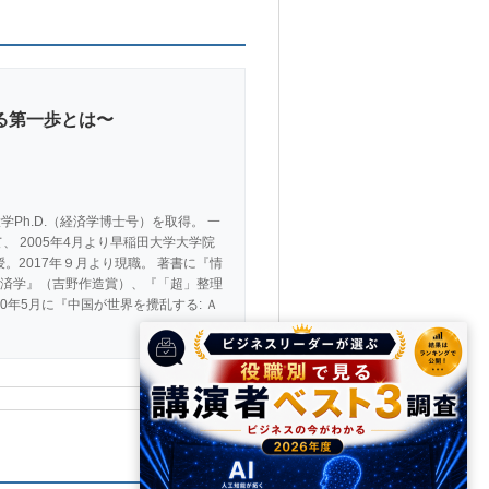
る第一歩とは〜
大学Ph.D.（経済学博士号）を取得。 一
 2005年4月より早稲田大学大学院
。2017年９月より現職。 著書に『情
済学』（吉野作造賞）、『「超」整理
年5月に『中国が世界を攪乱する: Ａ