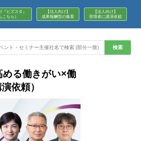
ガ『ビズスタ』
【法人向け】
【法人向け】
もこちら）
成果報酬型の集客
登壇者に講演依頼
検索
高める働きがい×働
講演依頼）