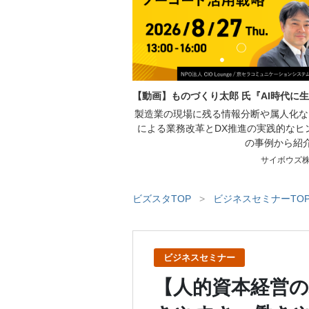
【動画】ものづくり太郎 氏『AI時代に
製造業の現場に残る情報分断や属人化な
による業務改革とDX推進の実践的なヒ
の事例から紹
サイボウズ
ビズスタTOP
>
ビジネスセミナーTO
ビジネスセミナー
【人的資本経営の