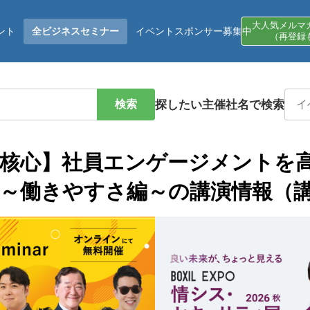
大人気メルマ
ント
全ビジネスセミナー
イベントスポンサー募集中
（再登録
検索
探したい主催社名で検索
核心】社員エンゲージメントを
～働きやすさ編～の講演情報（