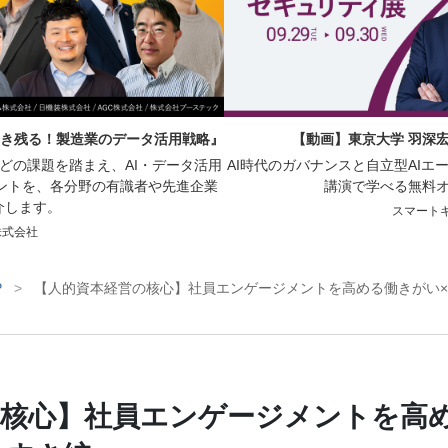
生き残る！製造業のデータ活用戦略』
【動画】東京大学 羽深宏
どの課題を踏まえ、AI・データ活用
AI時代のガバナンスと自立型AI
ントを、各分野の有識者や先進企業
講演で学べる無料
介します。
スマート
株式会社
P
>
【人的資本経営の核心】社員エンゲージメントを高める働きがい
核心】社員エンゲージメントを高