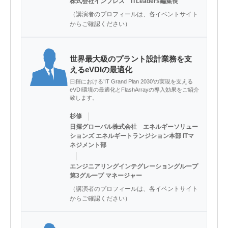
株式会社インプレス ITLeaders編集長
（講演者のプロフィールは、各イベントサイト
からご確認ください）
世界最大級のプラント設計業務を支
えるeVDIの最適化
日揮における’IT Grand Plan 2030’の実現を支える
eVDI環境の最適化とFlashArrayの導入効果をご紹介
致します。
｜
杉修
日揮グローバル株式会社 エネルギーソリュー
ションズ エネルギートランジション本部 ITマ
ネジメント部
｜
エンジニアリングインテグレーショングループ
第3グループ マネージャー
（講演者のプロフィールは、各イベントサイト
からご確認ください）