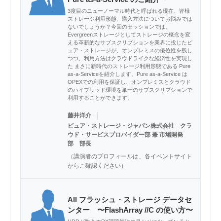
3度目のニューノーマル時代と呼ばれる現在、皆様
ストレージ利用形態、購入方法についてお悩みでは
ないでしょうか？今回のセッションでは、
Evergreenストレージとしてストレージの概念を変
える革新的なサブスクリプションを業界に投じたピ
ュア・ストレージが、オンプレミスの優位性を残し
つつ、利用方法はクラウドライクな経済性を実現し
た まさに新時代のストレージ利用形態である Pure
as-a-Serviceを紹介します。Pure as-a-Service は
OPEXでの利用を保証し、オンプレミスとクラウド
のハイブリッド環境を単一のサブスクリプションで
利用することができます。
｜
藤井洋介
ピュア・ストレージ・ジャパン株式会社 クラ
ウド・サービスプロバイダー部 兼 市場開発
部 部長
（講演者のプロフィールは、各イベントサイト
からご確認ください）
All フラッシュ・ストレージ データセ
ンター 〜FlashArray //C の使い方〜