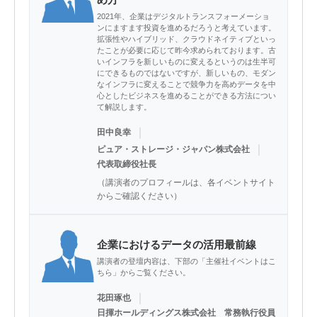
2021年、企業はデジタルトランスフォーメーショ
ンにますます投資を進めるだろうと考えています。
拡張性やハイブリッド、クラウドネイティブといっ
たことが必要に応じて昨今求められております。古
いインフラを新しいものに変えるというのは生半可
にできるものではないですが、新しいもの、モダン
なインフラに変えることで競争力を高めデータを中
心としたビジネスを進めることができる方法につい
て解説します。
｜
田中良幸
｜
ピュア・ストレージ・ジャパン株式会社
代表取締役社長
（講演者のプロフィールは、各イベントサイト
からご確認ください）
企業におけるデータの活用最前線
講演者の登壇内容は、下部の「主催社イベントはこ
ちら」からご覧ください。
｜
花田琢也
日揮ホールディングス株式会社 常務執行役員