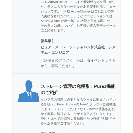
いる ActiveCluster。コストや複雑性などの理由か
ら、導入に大きなハードルがある完全同期ソリュー
ションですが、何故 ActiveCluster はこれほどの導
入実績を作れたのでしょうか？本セッションでは、
ActiveCluster が唯一無二の機能と言える理由や、
その導入効果について、お客様の導入事例をベース
にご紹介します。
｜
福島康仁
ピュア・ストレージ・ジャパン株式会社 シス
テム・エンジニア
（講演者のプロフィールは、各イベントサイト
からご確認ください）
ストレージ管理の究極形！Pure1機能
のご紹介
インフラの管理に必要となるツールに悩まされてい
る皆様へ。Pure Storageの Pure1 クラウド監視機能
により、ストレージだけでなくVMware基盤もあわ
せて簡易に監視することができるようになります。
他社と比べて圧倒的な簡易操作かつ無償で利用でき
る利点を是非ご体感ください。