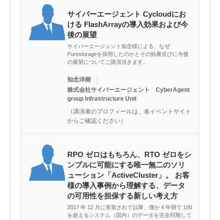
サイバーエージェント Cycloudにお
ける FlashArrayの導入効果および今
後の展望
サイバーエージェント知念様による、なぜ
Purestorageを採用したのかとその効果並びに今後
の展望についてご講演頂きます。
｜
知念洋樹
株式会社サイバーエージェント CyberAgent
group Infrastructure Unit
（講演者のプロフィールは、各イベントサイト
からご確認ください）
RPO ゼロはもちろん、RTO ゼロをシ
ンプルに可能にする唯一無二のソリ
ューション「ActiveCluster」。 お客
様の導入事例から理解する、データ
の可用性を担保する新しい考え方
2017 年 12 月に実装されて以降、僅か 4 年弱で 100
を超えるシステム（国内）のデータを完全同期して