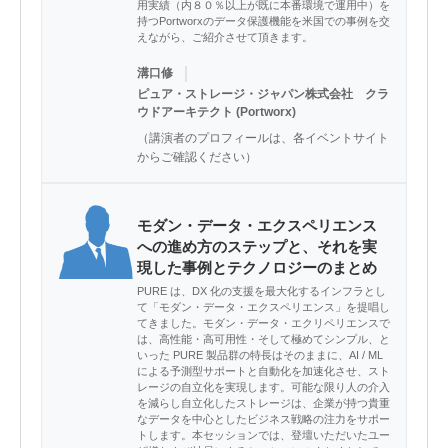
用実績（内８０％以上が既に本番環境で運用中）を
持つPortworxのデータ保護機能を米国での事例を交
えながら、ご紹介させて頂きます。
｜
溝口修
ピュア・ストレージ・ジャパン株式会社 クラ
ウドアーキテクト (Portworx)
（講演者のプロフィールは、各イベントサイト
からご確認ください）
モダン・データ・エクスペリエンス
への進め方のステップと、それを実
現した事例とテクノロジーのまとめ
PURE は、DX 化の支援を最大化するインフラとし
て「モダン・データ・エクスペリエンス」を提唱し
てきました。モダン・データ・エクリペリエンスで
は、高性能・高可用性・そして極めてシンプル、と
いった PURE 製品群の特長はそのままに、AI / ML
による予測型サポートと自動化を加速化させ、スト
レージの自立化を実現します。可能な限り人の介入
を減らし自立化したストレージは、企業が持つ貴重
なデータを中心としたビジネス戦略の注力をサポー
トします。本セッションでは、登壇いただいたユー