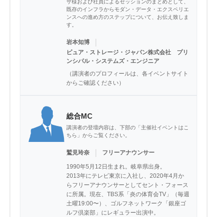
ザ様および社員によるセッションのまとめとして、
既存のインフラからモダン・データ・エクスペリエ
ンスへの進め方のステップについて、お伝え致しま
す。
｜
岩本知博
ピュア・ストレージ・ジャパン株式会社 プリ
ンシパル・システムズ・エンジニア
（講演者のプロフィールは、各イベントサイト
からご確認ください）
総合MC
講演者の登壇内容は、下部の「主催社イベントはこ
ちら」からご覧ください。
｜
鷲見玲奈
フリーアナウンサー
1990年5月12日生まれ。岐阜県出身。

2013年にテレビ東京に入社し、2020年4月か
らフリーアナウンサーとしてセント・フォース
に所属。現在、TBS系「炎の体育会TV」（毎週
土曜19:00〜）、ゴルフネットワーク「銀座ゴ
ルフ倶楽部」にレギュラー出演中。