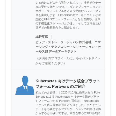
シュ向けにゼロから設計されており、非構造化デー
タの要件を満たしつつ、モダンアプリケーションを
サポートするシンプルさと多次元的なパフォーマン
スを実現します。FlashBladeのアーキテクチャが理
想的なUFFOプラットフォームとなる理由や、従来
の非構造化ストレージとの違い、そして国内および
世界での最新動向をご紹介します。
｜
城野英彦
ピュア・ストレージ・ジャパン株式会社 エマ
ージング・テクノロジー・ソリューション・セ
ールス部 データアーキテクト
（講演者のプロフィールは、各イベントサイト
からご確認ください）
Kubernetes 向けデータ統合プラット
フォーム Portworx のご紹介
初めての方必聴！！2020年10月に発表された Pure
Storage による Kubernetes 向けデータ統合プラッ
トフォームである Portworx 買収は、Pure Storage
にとって過去最大の買収となりました。まだまだス
テートを必要とするアプリケーションの割合は全体
からすると小さいですが、米国を中心に100社の採