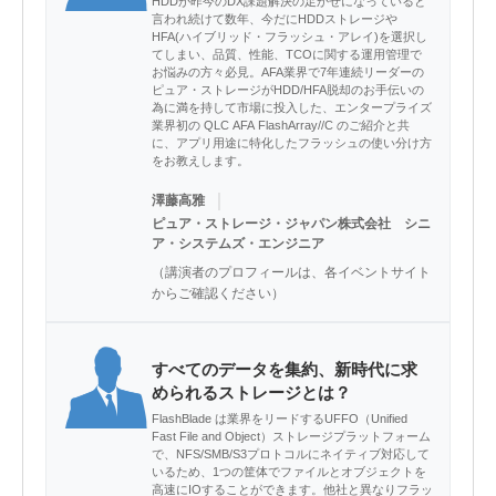
HDDが昨今のDX課題解決の足かせになっていると
言われ続けて数年、今だにHDDストレージや
HFA(ハイブリッド・フラッシュ・アレイ)を選択し
てしまい、品質、性能、TCOに関する運用管理で
お悩みの方々必見。AFA業界で7年連続リーダーの
ピュア・ストレージがHDD/HFA脱却のお手伝いの
為に満を持して市場に投入した、エンタープライズ
業界初の QLC AFA FlashArray//C のご紹介と共
に、アプリ用途に特化したフラッシュの使い分け方
をお教えします。
｜
澤藤高雅
ピュア・ストレージ・ジャパン株式会社 シニ
ア・システムズ・エンジニア
（講演者のプロフィールは、各イベントサイト
からご確認ください）
すべてのデータを集約、新時代に求
められるストレージとは？
FlashBlade は業界をリードするUFFO（Unified
Fast File and Object）ストレージプラットフォーム
で、NFS/SMB/S3プロトコルにネイティブ対応して
いるため、1つの筐体でファイルとオブジェクトを
高速にIOすることができます。他社と異なりフラッ