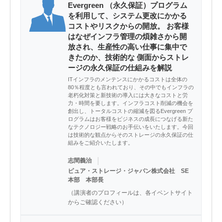
Evergreen （永久保証）プログラム
を利用して、システム更改にかかる
コストやリスクからの開放。 お客様
はなぜインフラ管理の煩雑さから開
放され、生産性の高い仕事に集中で
きたのか、技術的な 側面からストレ
ージの永久保証の仕組みを解説
ITインフラのメンテンスにかかるコストは全体の
80％程度とも言われており、その中でもインフラの
老朽化対策と新技術の導入には大きなコストと労
力・時間を要します。インフラコスト削減の機会を
創出し、トータルコストの縮減を図るEvergreen プ
ログラムはお客様をビジネスの成長につなげる新た
なテクノロジー戦略のお手伝いをいたします。今回
は技術的な観点からそのストレージの永久保証の仕
組みをご紹介いたします。
｜
志間義治
ピュア・ストレージ・ジャパン株式会社 SE
本部 本部長
（講演者のプロフィールは、各イベントサイト
からご確認ください）