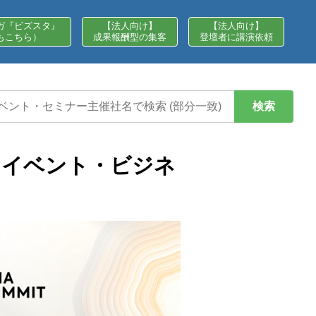
ガ『ビズスタ』
【法人向け】
【法人向け】
もこちら）
成果報酬型の集客
登壇者に講演依頼
検索
スイベント・ビジネ