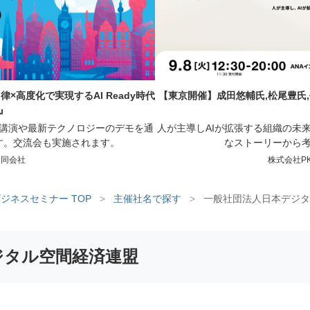
×高度化で実現するAI Ready時代
【東京開催】成田悠輔氏,松尾豊氏
』
の講演や最新テクノロジーのデモを通
人が主導しAIが拡張する組織の未
す。交流会も実施されます。
なストーリーから
e合同会社
株式会社PKS
ジネスセミナー TOP
>
主催社名で探す
>
一般社団法人日本デジタ
ジタル空間経済連盟