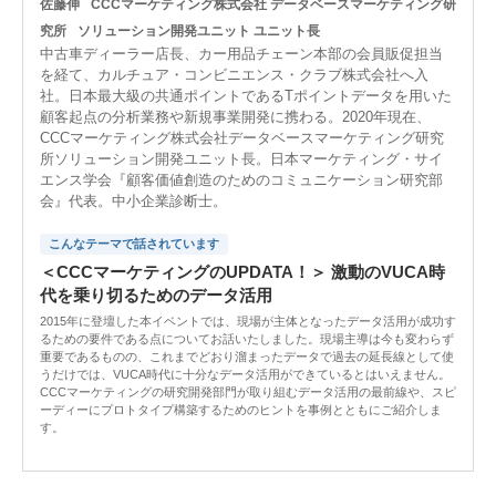
佐藤伸
CCCマーケティング株式会社 データベースマーケティング研
究所
ソリューション開発ユニット ユニット長
中古車ディーラー店長、カー用品チェーン本部の会員販促担当
を経て、カルチュア・コンビニエンス・クラブ株式会社へ入
社。日本最大級の共通ポイントであるTポイントデータを用いた
顧客起点の分析業務や新規事業開発に携わる。2020年現在、
CCCマーケティング株式会社データベースマーケティング研究
所ソリューション開発ユニット長。日本マーケティング・サイ
エンス学会『顧客価値創造のためのコミュニケーション研究部
会』代表。中小企業診断士。
こんなテーマで話されています
＜CCCマーケティングのUPDATA！＞ 激動のVUCA時
代を乗り切るためのデータ活用
2015年に登壇した本イベントでは、現場が主体となったデータ活用が成功す
るための要件である点についてお話いたしました。現場主導は今も変わらず
重要であるものの、これまでどおり溜まったデータで過去の延長線として使
うだけでは、VUCA時代に十分なデータ活用ができているとはいえません。
CCCマーケティングの研究開発部門が取り組むデータ活用の最前線や、スピ
ーディーにプロトタイプ構築するためのヒントを事例とともにご紹介しま
す。