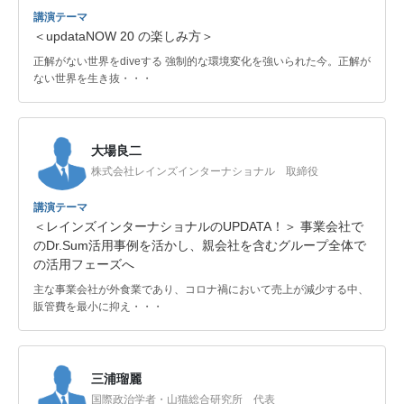
講演テーマ
＜updataNOW 20 の楽しみ方＞
正解がない世界をdiveする 強制的な環境変化を強いられた今。正解が
ない世界を生き抜・・・
大場良二
株式会社レインズインターナショナル 取締役
講演テーマ
＜レインズインターナショナルのUPDATA！＞ 事業会社で
のDr.Sum活用事例を活かし、親会社を含むグループ全体で
の活用フェーズへ
主な事業会社が外食業であり、コロナ禍において売上が減少する中、
販管費を最小に抑え・・・
三浦瑠麗
国際政治学者・山猫総合研究所 代表