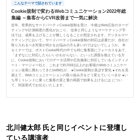
こんなテーマで話されています
Cookie規制で変わるWebコミュニケーション2022年総
集編 ～集客からCVR改善まで一気に解決
近年、世界的なサードパーティCookie規制を受け、今後はWeb広告のターゲ
ティングや計測精度の悪化がおこり、 従来と同じようなマーケティング手
法では、成果を上げることが難しくなることが想定されます。デジタルマー
ケティングにおいて、サードパーティCookie規制の対応は必要だが、自社が
取り入れるべき対策が何かをお悩みの方も多いのではないでしょうか。 本
セミナーでは、ポストCookie時代の中でも特に集客面にフォーカスをあて、
「まずなにに対応したらいいかわからない」といった課題を抱えている方
に、Cookie規制においてのデータ活用や広告施策に対応しているインティメ
ート・マージャー社と、これまで約700社以上のお客様のWebコミュニケー
ション改善に携わってきたbeBit社が、 ●Cookie規制が及ぼす変化 ●それを見
据えて、Webコミュニケーションの取り組み方をどう変えていくべきか ●い
ち早くトレンドに乗った集客の質と量の両面で効果を上げるには につい
て、対談形式でお伝えいたします。
北川健太郎 氏と同じイベントに登壇し
ている講演者