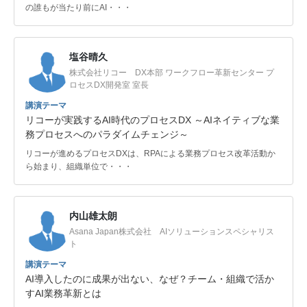
の誰もが当たり前にAI・・・
塩谷晴久
株式会社リコー DX本部 ワークフロー革新センター プ
ロセスDX開発室 室長
講演テーマ
リコーが実践するAI時代のプロセスDX ～AIネイティブな業
務プロセスへのパラダイムチェンジ～
リコーが進めるプロセスDXは、RPAによる業務プロセス改革活動か
ら始まり、組織単位で・・・
内山雄太朗
Asana Japan株式会社 AIソリューションスペシャリス
ト
講演テーマ
AI導入したのに成果が出ない、なぜ？チーム・組織で活か
すAI業務革新とは