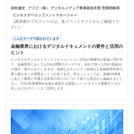
岩松健史
アドビ（株） デジタルメディア事業統括本部 営業戦略部
ビジネスデベロップメントマネージャー
（講演者のプロフィールは、各イベントサイトからご確認くだ
さい）
こんなテーマで話されています
金融業界におけるデジタルドキュメントの要件と活用の
ヒント
ビジネスのデジタルトランスフォーメーション(DX)の重要性が急速に増す中
で、金融業界においてもDXは喫緊のテーマです。各社で様々なDXの取組み
が検討・実行されていますが、強固なセキュリティ担保など金融業界特有の
乗り越えるべき課題もいくつかあります。本セッションでは、金融DX推進
にあたり業界に共通する変革の切り口について様々な視点から議論するとと
もに、DXの先進事例や企業が直面する課題とバックオフィス業務デジタル
化におけるポイントをご説明します。