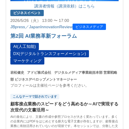
講演者情報（講演依頼）はこちら
ビジネスイベント
2026/5/26（火） 13:00 〜 17:00
JBpress／JapanInnovationReview
ビジネスメディア
第2回 AI業務革新フォーラム
AI(人工知能)
DX(デジタルトランスフォーメーション)
マーケティング
岩松健史
アドビ株式会社
デジタルメディア事業統括本部 営業戦略
部 ビジネスデベロップメントマネージャー
プロフィールは主催社ページを参考ください。
こんなテーマで話されています
顧客接点業務のスピードをどう高めるか～AIで実現する
次世代の文書活用～
AIの進化により、文書の作成や参照プロセスが大きく変わっています。多く
の企業内にはPDFをはじめとする膨大な電子文書が存在しますが、顧客接点
業務に有効活用されていないのが現状です。本セッションでは、分散した文