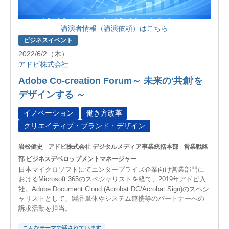
講演者情報（講演依頼）はこちら
ビジネスイベント
2022/6/2（木）
アドビ株式会社
Adobe Co-creation Forum～ 未来の'共創'を
デザインする ～
イノベーション
働き方改革
クリエイティブ・ブランド・デザイン
岩松健史
アドビ株式会社 デジタルメディア事業統括本部
営業戦略
部 ビジネスデベロップメントマネージャー
日本マイクロソフトにてエンタープライズ企業向け営業部門に
おけるMicrosoft 365のスペシャリストを経て、2019年アドビ入
社。Adobe Document Cloud (Acrobat DC/Acrobat Sign)のスペシ
ャリストとして、製品単体やシステム連携等のパートナーへの
訴求活動を担当。
こんなテーマで話されています