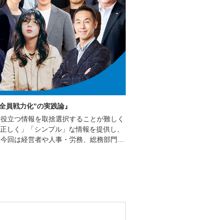
“全員戦力化”の実践論』
に役立つ情報を取捨選択することが難しく
て「正しく」「シンプル」な情報を提供し、
。今回は経営者や人事・労務、総務部門で
る講演をはじめ、様々な非効率を解消する
機会をご用意しております。