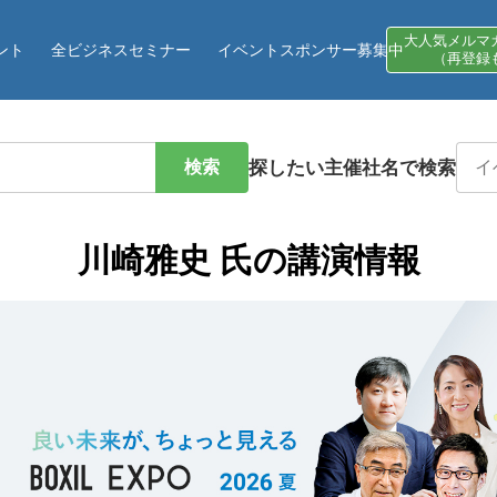
大人気メルマ
ント
全ビジネスセミナー
イベントスポンサー募集中
（再登録
検索
探したい主催社名で検索
川崎雅史 氏の講演情報