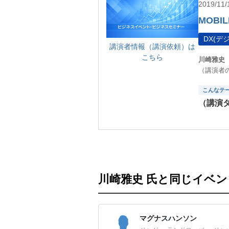
2019/1
MOBIL
DX(
講演者情報（講演依頼）は
こちら
川崎雅史
（講演者
こんなテ
（講演
川崎雅史 氏と同じイベ
マグナスハンソン