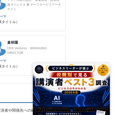
進ダイレクタ 兼 チーフサービスアーキ
テクト
ーマ
演タイトル）
倉林陽
DNX Ventures MANAGING
DIRECTOR
ーマ
演タイトル）
講演者や関係先への確認・調整を