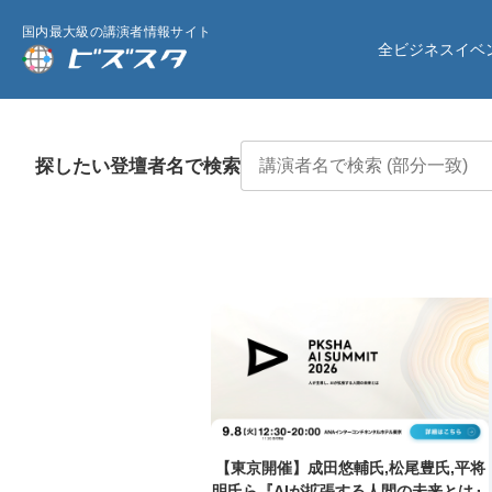
国内最大級の講演者情報サイト
全ビジネスイベ
探したい登壇者名で検索
【東京開催】成田悠輔氏,松尾豊氏,平将
明氏ら『AIが拡張する人間の未来とは』