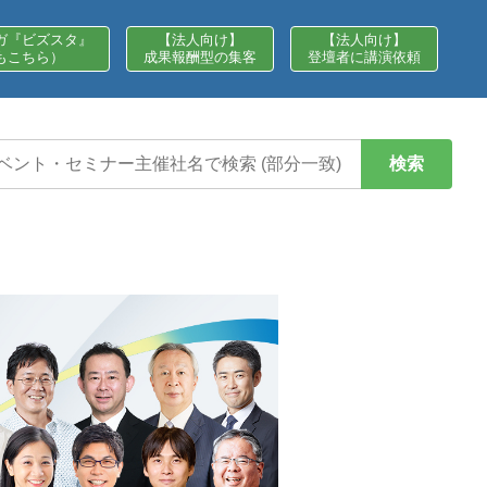
ガ『ビズスタ』
【法人向け】
【法人向け】
もこちら）
成果報酬型の集客
登壇者に講演依頼
検索