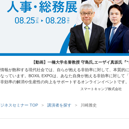
【動画】一橋大学名誉教授 守島氏,エーザイ真坂氏『
情報が飽和する現代社会では、自らが抱える非効率に対して、本質的
なっています。BOXIL EXPOは、あなた自身が抱える非効率に対し
非効率の解消や生産性の向上をサポートするオンラインイベントです
働く方々を対象に、人材の採用育成や組織づくり、業務効率化に繋が
スマートキャンプ株式会社
サービスが紹介されるセミナーや、サービスを比較できる
ジネスセミナー TOP
>
講演者を探す
>
川崎雅史