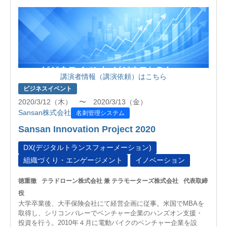
講演者情報（講演依頼）はこちら
ビジネスイベント
2020/3/12（木） 〜 2020/3/13（金）
Sansan株式会社
名刺管理システム
Sansan Innovation Project 2020
DX(デジタルトランスフォーメーション)
組織づくり・エンゲージメント
イノベーション
徳重徹
テラドローン株式会社 兼 テラモーターズ株式会社
代表取締
役
大学卒業後、大手保険会社にて経営企画に従事。米国でMBAを
取得し、シリコンバレーでベンチャー企業のハンズオン支援・
投資を行う。2010年４月に電動バイクのベンチャー企業を設