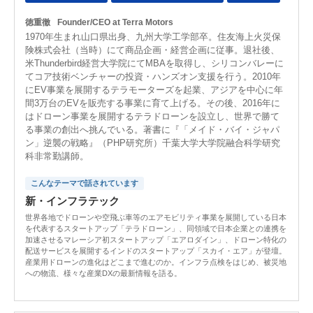
徳重徹
Founder/CEO at Terra Motors
1970年生まれ山口県出身、九州大学工学部卒。住友海上火災保
険株式会社（当時）にて商品企画・経営企画に従事。退社後、
米Thunderbird経営大学院にてMBAを取得し、シリコンバレーに
てコア技術ベンチャーの投資・ハンズオン支援を行う。2010年
にEV事業を展開するテラモーターズを起業、アジアを中心に年
間3万台のEVを販売する事業に育て上げる。その後、2016年に
はドローン事業を展開するテラドローンを設立し、世界で勝て
る事業の創出へ挑んでいる。著書に『「メイド・バイ・ジャパ
ン」逆襲の戦略』（PHP研究所）千葉大学大学院融合科学研究
科非常勤講師。
こんなテーマで話されています
新・インフラテック
世界各地でドローンや空飛ぶ車等のエアモビリティ事業を展開している日本
を代表するスタートアップ「テラドローン」、同領域で日本企業との連携を
加速させるマレーシア初スタートアップ「エアロダイン」、ドローン特化の
配送サービスを展開するインドのスタートアップ「スカイ・エア」が登壇。
産業用ドローンの進化はどこまで進むのか。インフラ点検をはじめ、被災地
への物流、様々な産業DXの最新情報を語る。