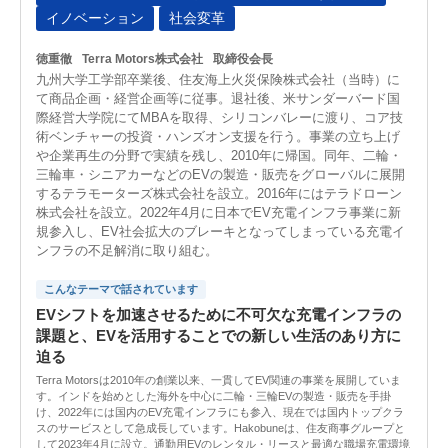
イノベーション
社会変革
徳重徹
Terra Motors株式会社
取締役会長
九州大学工学部卒業後、住友海上火災保険株式会社（当時）に
て商品企画・経営企画等に従事。退社後、米サンダーバード国
際経営大学院にてMBAを取得、シリコンバレーに渡り、コア技
術ベンチャーの投資・ハンズオン支援を行う。事業の立ち上げ
や企業再生の分野で実績を残し、2010年に帰国。同年、二輪・
三輪車・シニアカーなどのEVの製造・販売をグローバルに展開
するテラモーターズ株式会社を設立。2016年にはテラドローン
株式会社を設立。2022年4月に日本でEV充電インフラ事業に新
規参入し、EV社会拡大のブレーキとなってしまっている充電イ
ンフラの不足解消に取り組む。
こんなテーマで話されています
EVシフトを加速させるために不可欠な充電インフラの
課題と、EVを活用することでの新しい生活のあり方に
迫る
Terra Motorsは2010年の創業以来、一貫してEV関連の事業を展開していま
す。インドを始めとした海外を中心に二輪・三輪EVの製造・販売を手掛
け、2022年には国内のEV充電インフラにも参入、現在では国内トップクラ
スのサービスとして急成長しています。Hakobuneは、住友商事グループと
して2023年4月に設立。通勤用EVのレンタル・リースと最適な職場充電環境