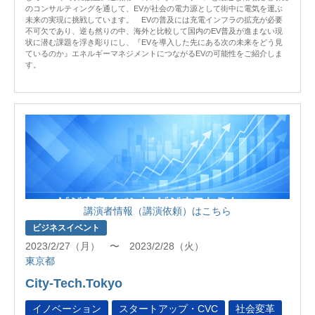
のコンサルティングを通して、EVが社会の電力源として街中に電気を運ぶ
未来の実現に挑戦しています。 EVの普及には充電インフラの拡充が必要
不可欠であり、逆も然りの中、海外と比較して国内のEV普及が進まない現
状に潜む課題を浮き彫りにし、『EVを導入した先にある次の未来をどう見
ているのか』エネルギーマネジメントにつながるEVの可能性をご紹介しま
す。
講演者情報（講演依頼）はこちら
ビジネスイベント
2023/2/27（月） 〜 2023/2/28（火）
東京都
City-Tech.Tokyo
イノベーション
スタートアップ・CVC
社会変革