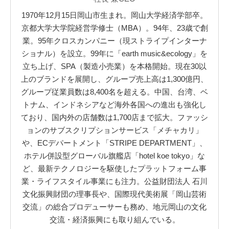
1970年12月15日岡山市生まれ。岡山大学経済学部卒。
京都大学大学院経営学修士（MBA）。94年、23歳で創
業。95年クロスカンパニー（現ストライプインターナ
ショナル）を設立。99年に「earth music&ecology」を
立ち上げ、SPA（製造小売業）を本格開始。現在30以
上のブランドを展開し、グループ売上高は1,300億円、
グループ従業員数は8,400名を超える。中国、台湾、ベ
トナム、インドネシアなど海外各国への進出も強化し
ており、国内外の店舗数は1,700店まで拡大。ファッシ
ョンのサブスクリプションサービス「メチャカリ」
や、ECデパートメント「STRIPE DEPARTMENT」、
ホテル併設型グローバル旗艦店「hotel koe tokyo」な
ど、最新テクノロジーを駆使したプラットフォーム事
業・ライフスタイル事業にも注力。公益財団法人 石川
文化振興財団の理事長や、国際現代美術展「岡山芸術
交流」の総合プロデューサーも務め、地元岡山の文化
交流・経済振興にも取り組んでいる。