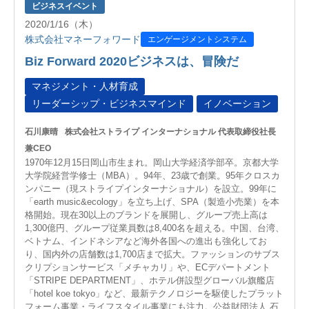
ビジネスイベント
2020/1/16（木）
株式会社マネーフォワード
エンゲージメントシステム
Biz Forward 2020ビジネスは、冒険だ
マネジメント・人材育成
リーダーシップ・ビジネスマインド
イノベーション
石川康晴
株式会社ストライプ インターナショナル 代表取締役社長
兼CEO
1970年12月15日岡山市生まれ。岡山大学経済学部卒。京都大学
大学院経営学修士（MBA）。94年、23歳で創業。95年クロスカ
ンパニー（現ストライプインターナショナル）を設立。99年に
「earth music&ecology」を立ち上げ、SPA（製造小売業）を本
格開始。現在30以上のブランドを展開し、グループ売上高は
1,300億円、グループ従業員数は8,400名を超える。中国、台湾、
ベトナム、インドネシアなど海外各国への進出も強化してお
り、国内外の店舗数は1,700店まで拡大。ファッションのサブス
クリプションサービス「メチャカリ」や、ECデパートメント
「STRIPE DEPARTMENT」、ホテル併設型グローバル旗艦店
「hotel koe tokyo」など、最新テクノロジーを駆使したプラット
フォーム事業・ライフスタイル事業にも注力。公益財団法人 石