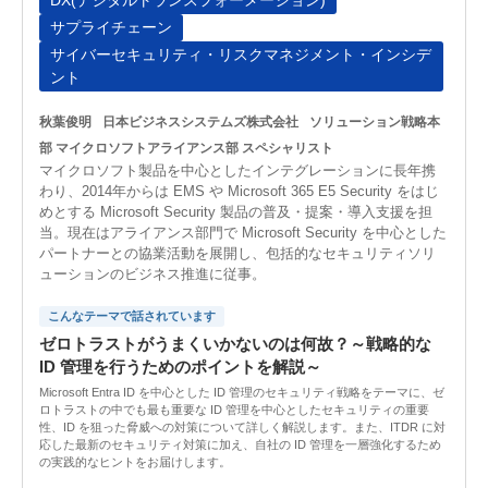
DX(デジタルトランスフォーメーション)
サプライチェーン
サイバーセキュリティ・リスクマネジメント・インシデ
ント
秋葉俊明
日本ビジネスシステムズ株式会社
ソリューション戦略本
部 マイクロソフトアライアンス部 スペシャリスト
マイクロソフト製品を中心としたインテグレーションに長年携
わり、2014年からは EMS や Microsoft 365 E5 Security をはじ
めとする Microsoft Security 製品の普及・提案・導入支援を担
当。現在はアライアンス部門で Microsoft Security を中心とした
パートナーとの協業活動を展開し、包括的なセキュリティソリ
ューションのビジネス推進に従事。
こんなテーマで話されています
ゼロトラストがうまくいかないのは何故？～戦略的な
ID 管理を行うためのポイントを解説～
Microsoft Entra ID を中心とした ID 管理のセキュリティ戦略をテーマに、ゼ
ロトラストの中でも最も重要な ID 管理を中心としたセキュリティの重要
性、ID を狙った脅威への対策について詳しく解説します。また、ITDR に対
応した最新のセキュリティ対策に加え、自社の ID 管理を一層強化するため
の実践的なヒントをお届けします。