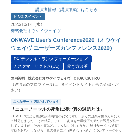
講演者情報（講演依頼）はこちら
ビジネスイベント
2020/10/14（水）
株式会社オウケイウェイヴ
OKWAVE User's Conference2020（オウケイ
ウェイヴ ユーザーズカンファレンス2020）
DX(デジタルトランスフォーメーション)
カスタマーサクセス(CS)
働き方改革
陣内裕輔
株式会社オウケイウェイヴ
CTO/CIO/CHRO
（講演者のプロフィールは、各イベントサイトからご確認くだ
さい）
こんなテーマで話されています
「ニューノーマルの死角に潜む真の課題とは」
COVID-19による急激な外部環境の変化に対し、多くの企業が働き方を変え
て対応しました。 その結果、リモートありきの環境下で新たに課題が発生
していますが、その本質はどこにあるのでしょうか。 弊社サービスの利用
実態をお見せしながら、真の課題にどう向き合うべきかについてトークセッ