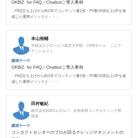
OKBIZ. for FAQ／Chatbotご導入事例
・FAQ立ち上げから約1年でコンテンツ量2倍・PV数10倍以上UPを達
成した運用メソッドと・・・
本山裕輔
学校法人グロービス経営大学院 CRMチーム シニア・
アソシエイト
講演テーマ
OKBIZ. for FAQ／Chatbotご導入事例
・FAQ立ち上げから約1年でコンテンツ量2倍・PV数10倍以上UPを達
成した運用メソッドと・・・
田村敏紀
株式会社KDDIエボルバ 企画本部コンサルティング部
部長
講演テーマ
コンタクトセンターのプロが語るナレッジマネジメントの