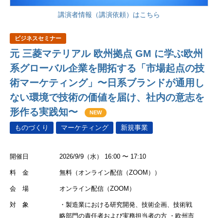
講演者情報（講演依頼）はこちら
ビジネスセミナー
元 三菱マテリアル 欧州拠点 GM に学ぶ欧州
系グローバル企業を開拓する「市場起点の技
術マーケティング」〜日系ブランドが通用し
ない環境で技術の価値を届け、社内の意志を
形作る実践知〜
NEW
ものづくり
マーケティング
新規事業
開催日
2026/9/9（水） 16:00 〜 17:10
料 金
無料（オンライン配信（ZOOM））
会 場
オンライン配信（ZOOM）
対 象
・製造業における研究開発、技術企画、技術戦
略部門の責任者および実務担当者の方 ・欧州市