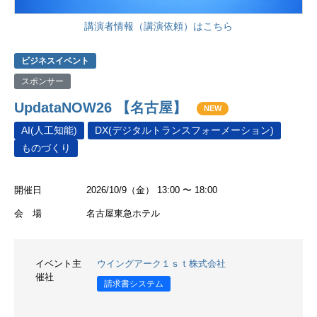
講演者情報（講演依頼）はこちら
ビジネスイベント
スポンサー
UpdataNOW26 【名古屋】
NEW
AI(人工知能)
DX(デジタルトランスフォーメーション)
ものづくり
開催日
2026/10/9（金） 13:00 〜 18:00
会 場
名古屋東急ホテル
イベント主
ウイングアーク１ｓｔ株式会社
催社
請求書システム