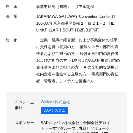
料 金
事前申込制（無料）・リアル開催
会 場
TAKANAWA GATEWAY Convention Center (〒
108-0074 東京都港区高輪２丁目２１−２ THE
LINKPILLAR 1 SOUTH B2F/B1F/6F)
対 象
・企業・組織の経営層、および事業全体の成果
に責任を持つ役員の方 ・情報システム部門の責
任者およびご担当の方 ・経営企画部門の責任者
およびご担当の方 ・DXおよびAI活用推進部門の
責任者およびご担当の方 ・AIの全社的な活用と
社内定着を推進する立場の方 ・事業部門の責任
者、管理者、システムご担当の方
イベント主
WalkMe株式会社
催社
DAPシステム
スポンサー
SAPジャパン株式会社
,
合同会社デロイ
トトーマツグループ
,
丸紅ITソリューシ