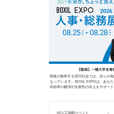
【動画】一橋大学名誉教
情報が飽和する現代社会では、自らが抱
なっています。BOXIL EXPOは、
非効率の解消や生産性の向上をサポート
働く方々を対象に、人材の採用育成や組
サービスが紹介されるセミ
AI(人工知能)イベント