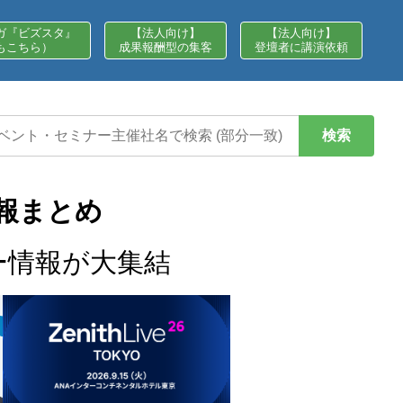
ガ『ビズスタ』
【法人向け】
【法人向け】
もこちら）
成果報酬型の集客
登壇者に講演依頼
検索
報まとめ
ー情報が大集結