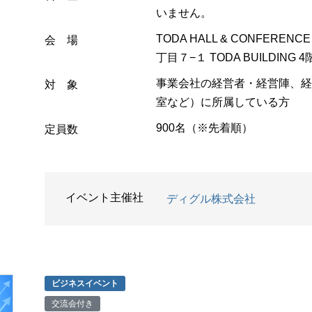
いません。
TODA HALL & CONFERE
会 場
丁目７−１ TODA BUILDING 
事業会社の経営者・経営陣、経
対 象
室など）に所属している方
900名（※先着順）
定員数
イベント主催社
ディグル株式会社
ビジネスイベント
交流会付き