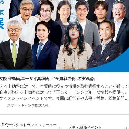
授 守島氏,エーザイ真坂氏『“全員戦力化”の実践論』
える非効率に対して、本質的に役立つ情報を取捨選択することが難しく
あなた自身が抱える非効率に対して「正しく」「シンプル」な情報を提供し、
するオンラインイベントです。今回は経営者や人事・労務、総務部門で
織づくり、業務効率化に繋がる講演をはじめ、様々な非効率を解消する
スマートキャンプ株式会社
ナーや、サービスを比較できる機会をご用意しております。
DX(デジタルトランスフォーメー
人事・総務イベント