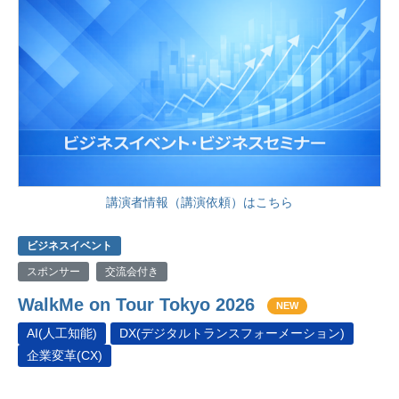
講演者情報（講演依頼）はこちら
ビジネスイベント
スポンサー
交流会付き
WalkMe on Tour Tokyo 2026
NEW
AI(人工知能)
DX(デジタルトランスフォーメーション)
企業変革(CX)