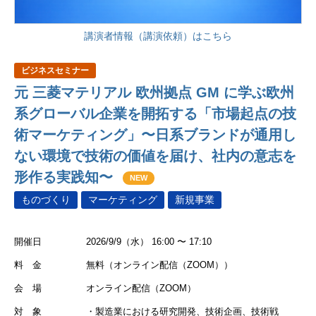
講演者情報（講演依頼）はこちら
ビジネスセミナー
元 三菱マテリアル 欧州拠点 GM に学ぶ欧州
系グローバル企業を開拓する「市場起点の技
術マーケティング」〜日系ブランドが通用し
ない環境で技術の価値を届け、社内の意志を
形作る実践知〜
NEW
ものづくり
マーケティング
新規事業
開催日
2026/9/9（水） 16:00 〜 17:10
料 金
無料（オンライン配信（ZOOM））
会 場
オンライン配信（ZOOM）
対 象
・製造業における研究開発、技術企画、技術戦