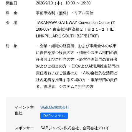
開催日
2026/9/10（木） 10:00 〜 19:30
料 金
事前申込制（無料）・リアル開催
会 場
TAKANAWA GATEWAY Convention Center (〒
108-0074 東京都港区高輪２丁目２１−２ THE
LINKPILLAR 1 SOUTH B2F/B1F/6F)
対 象
・企業・組織の経営層、および事業全体の成果
に責任を持つ役員の方 ・情報システム部門の責
任者およびご担当の方 ・経営企画部門の責任者
およびご担当の方 ・DXおよびAI活用推進部門の
責任者およびご担当の方 ・AIの全社的な活用と
社内定着を推進する立場の方 ・事業部門の責任
者、管理者、システムご担当の方
イベント主
WalkMe株式会社
催社
DAPシステム
スポンサー
SAPジャパン株式会社
,
合同会社デロイ