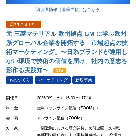
講演者情報（講演依頼）はこちら
ビジネスセミナー
元 三菱マテリアル 欧州拠点 GM に学ぶ欧州
系グローバル企業を開拓する「市場起点の技
術マーケティング」〜日系ブランドが通用し
ない環境で技術の価値を届け、社内の意志を
形作る実践知〜
NEW
ものづくり
マーケティング
新規事業
開催日
2026/9/9（水） 16:00 〜 17:10
料 金
無料（オンライン配信（ZOOM））
会 場
オンライン配信（ZOOM）
対 象
・製造業における研究開発、技術企画、技術戦
略部門の責任者および実務担当者の方 ・欧州市