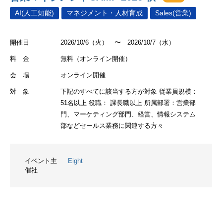
AI(人工知能)
マネジメント・人材育成
Sales(営業)
開催日
2026/10/6（火） 〜 2026/10/7（水）
料 金
無料（オンライン開催）
会 場
オンライン開催
対 象
下記のすべてに該当する方が対象 従業員規模：
51名以上 役職： 課長職以上 所属部署：営業部
門、マーケティング部門、経営、情報システム
部などセールス業務に関連する方々
イベント主
Eight
催社