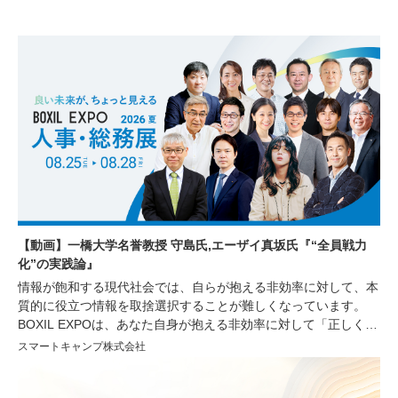
【動画】一橋大学名誉教授 守島氏,エーザイ真坂氏『“全員戦力
化”の実践論』
情報が飽和する現代社会では、自らが抱える非効率に対して、本
質的に役立つ情報を取捨選択することが難しくなっています。
BOXIL EXPOは、あなた自身が抱える非効率に対して「正しく」
「シンプル」な情報を提供し、非効率の解消や生産性の向上をサ
スマートキャンプ株式会社
ポートするオンラインイベントです。今回は経営者や人事・労
務、総務部門で働く方々を対象に、人材の採用育成や組織づく