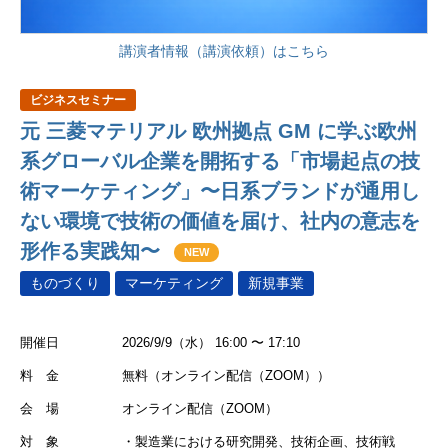
講演者情報（講演依頼）はこちら
ビジネスセミナー
元 三菱マテリアル 欧州拠点 GM に学ぶ欧州
系グローバル企業を開拓する「市場起点の技
術マーケティング」〜日系ブランドが通用し
ない環境で技術の価値を届け、社内の意志を
形作る実践知〜
NEW
ものづくり
マーケティング
新規事業
開催日
2026/9/9（水） 16:00 〜 17:10
料 金
無料（オンライン配信（ZOOM））
会 場
オンライン配信（ZOOM）
対 象
・製造業における研究開発、技術企画、技術戦