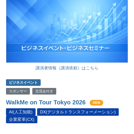
講演者情報（講演依頼）はこちら
ビジネスイベント
スポンサー
交流会付き
WalkMe on Tour Tokyo 2026
NEW
AI(人工知能)
DX(デジタルトランスフォーメーション)
企業変革(CX)