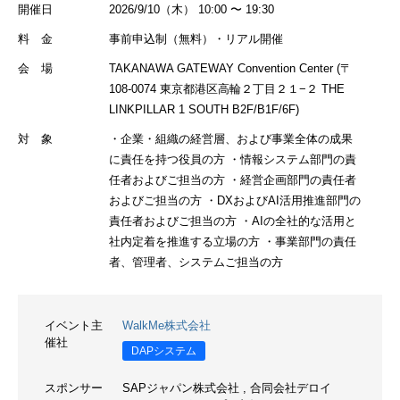
開催日
2026/9/10（木） 10:00 〜 19:30
料 金
事前申込制（無料）・リアル開催
会 場
TAKANAWA GATEWAY Convention Center (〒
108-0074 東京都港区高輪２丁目２１−２ THE
LINKPILLAR 1 SOUTH B2F/B1F/6F)
対 象
・企業・組織の経営層、および事業全体の成果
に責任を持つ役員の方 ・情報システム部門の責
任者およびご担当の方 ・経営企画部門の責任者
およびご担当の方 ・DXおよびAI活用推進部門の
責任者およびご担当の方 ・AIの全社的な活用と
社内定着を推進する立場の方 ・事業部門の責任
者、管理者、システムご担当の方
イベント主
WalkMe株式会社
催社
DAPシステム
スポンサー
SAPジャパン株式会社
,
合同会社デロイ