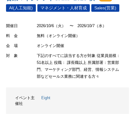
AI(人工知能)
マネジメント・人材育成
Sales(営業)
開催日
2026/10/6（火） 〜 2026/10/7（水）
料 金
無料（オンライン開催）
会 場
オンライン開催
対 象
下記のすべてに該当する方が対象 従業員規模：
51名以上 役職： 課長職以上 所属部署：営業部
門、マーケティング部門、経営、情報システム
部などセールス業務に関連する方々
イベント主
Eight
催社