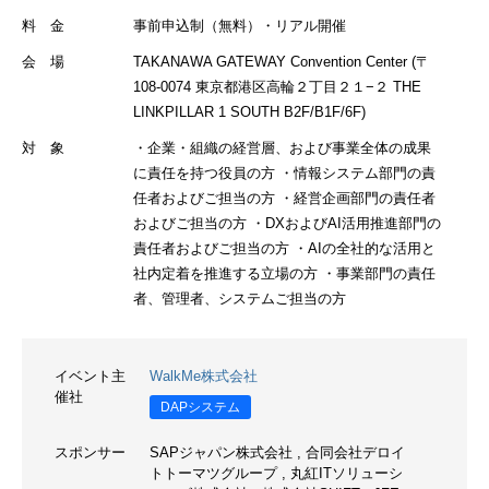
料 金
事前申込制（無料）・リアル開催
会 場
TAKANAWA GATEWAY Convention Center (〒
108-0074 東京都港区高輪２丁目２１−２ THE
LINKPILLAR 1 SOUTH B2F/B1F/6F)
対 象
・企業・組織の経営層、および事業全体の成果
に責任を持つ役員の方 ・情報システム部門の責
任者およびご担当の方 ・経営企画部門の責任者
およびご担当の方 ・DXおよびAI活用推進部門の
責任者およびご担当の方 ・AIの全社的な活用と
社内定着を推進する立場の方 ・事業部門の責任
者、管理者、システムご担当の方
イベント主
WalkMe株式会社
催社
DAPシステム
スポンサー
SAPジャパン株式会社
,
合同会社デロイ
トトーマツグループ
,
丸紅ITソリューシ