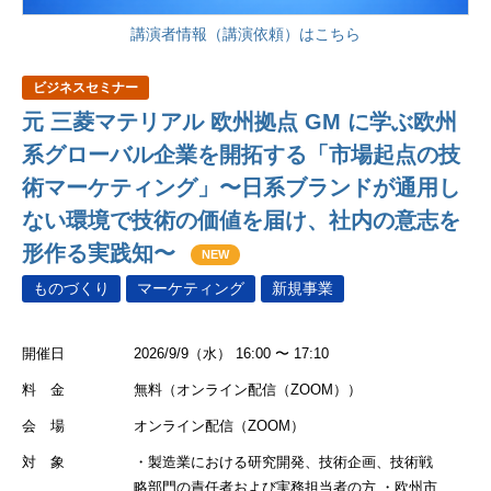
講演者情報（講演依頼）はこちら
ビジネスセミナー
元 三菱マテリアル 欧州拠点 GM に学ぶ欧州
系グローバル企業を開拓する「市場起点の技
術マーケティング」〜日系ブランドが通用し
ない環境で技術の価値を届け、社内の意志を
形作る実践知〜
NEW
ものづくり
マーケティング
新規事業
開催日
2026/9/9（水） 16:00 〜 17:10
料 金
無料（オンライン配信（ZOOM））
会 場
オンライン配信（ZOOM）
対 象
・製造業における研究開発、技術企画、技術戦
略部門の責任者および実務担当者の方 ・欧州市