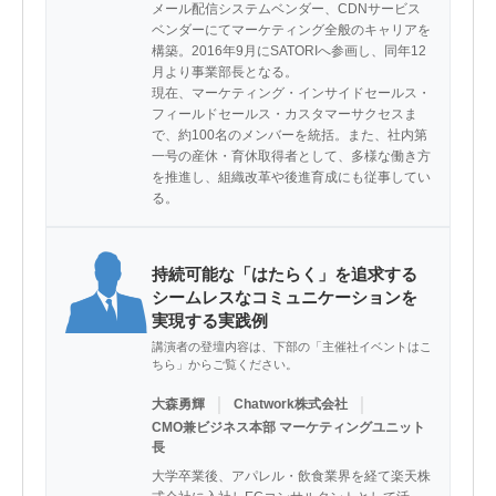
メール配信システムベンダー、CDNサービス
ベンダーにてマーケティング全般のキャリアを
構築。2016年9月にSATORIへ参画し、同年12
月より事業部長となる。

現在、マーケティング・インサイドセールス・
フィールドセールス・カスタマーサクセスま
で、約100名のメンバーを統括。また、社内第
一号の産休・育休取得者として、多様な働き方
を推進し、組織改革や後進育成にも従事してい
る。
持続可能な「はたらく」を追求する
シームレスなコミュニケーションを
実現する実践例
講演者の登壇内容は、下部の「主催社イベントはこ
ちら」からご覧ください。
｜
｜
大森勇輝
Chatwork株式会社
CMO兼ビジネス本部 マーケティングユニット
長
大学卒業後、アパレル・飲食業界を経て楽天株