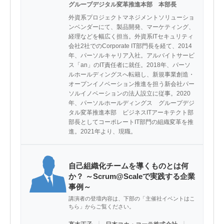
グループデジタル変革推進本部 本部長
外資系プロジェクトマネジメントソリューショ
ンベンダーにて、製品開発、マーケティング、
経理などを幅広く担当。外資系ITセキュリティ
会社2社でのCorporate IT部門長を経て、2014
年、パーソルキャリア入社。アルバイトサービ
ス「an」のIT責任者に就任。2018年、パーソ
ルホールディングスへ転籍し、新規事業創造・
オープンイノベーション推進を担う新会社パー
ソルイノベーションの法人設立に従事。2020
年、パーソルホールディングス　グループデジ
タル変革推進本部　ビジネスITアーキテクト部 
部長としてコーポレートIT部門の組織変革を推
進。2021年より、現職。
自己組織化チームを導くものとは何
か？ ～Scrum@Scaleで実践する企業
事例～
講演者の登壇内容は、下部の「主催社イベントはこ
ちら」からご覧ください。