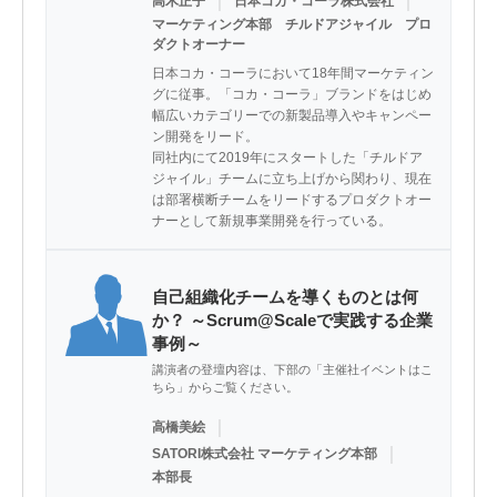
｜
｜
高木正子
日本コカ・コーラ株式会社
マーケティング本部 チルドアジャイル プロ
ダクトオーナー
日本コカ・コーラにおいて18年間マーケティン
グに従事。「コカ・コーラ」ブランドをはじめ
幅広いカテゴリーでの新製品導入やキャンペー
ン開発をリード。

同社内にて2019年にスタートした「チルドア
ジャイル」チームに立ち上げから関わり、現在
は部署横断チームをリードするプロダクトオー
ナーとして新規事業開発を行っている。
自己組織化チームを導くものとは何
か？ ～Scrum@Scaleで実践する企業
事例～
講演者の登壇内容は、下部の「主催社イベントはこ
ちら」からご覧ください。
｜
高橋美絵
｜
SATORI株式会社 マーケティング本部
本部長