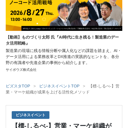
【動画】ものづくり太郎 氏『AI時代に生き残る！製造業のデー
タ活用戦略』
製造業の現場に残る情報分断や属人化などの課題を踏まえ、AI・
データ活用による業務改革とDX推進の実践的なヒントを、各分
野の有識者や先進企業の事例から紹介します。
サイボウズ株式会社
ビズスタTOP
>
ビジネスイベントTOP
>
【標-しるべ-】営
業・マーケ組織が成果を上げる活性化メソッド
ビジネスイベント
【標-しるべ-】営業・マーケ組織が