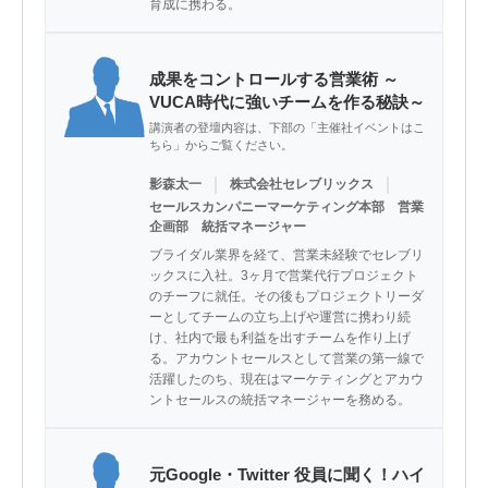
育成に携わる。
成果をコントロールする営業術 ～
VUCA時代に強いチームを作る秘訣～
講演者の登壇内容は、下部の「主催社イベントはこ
ちら」からご覧ください。
｜
｜
影森太一
株式会社セレブリックス
セールスカンパニーマーケティング本部 営業
企画部 統括マネージャー
ブライダル業界を経て、営業未経験でセレブリ
ックスに入社。3ヶ月で営業代行プロジェクト
のチーフに就任。その後もプロジェクトリーダ
ーとしてチームの立ち上げや運営に携わり続
け、社内で最も利益を出すチームを作り上げ
る。アカウントセールスとして営業の第一線で
活躍したのち、現在はマーケティングとアカウ
ントセールスの統括マネージャーを務める。
元Google・Twitter 役員に聞く！ハイ