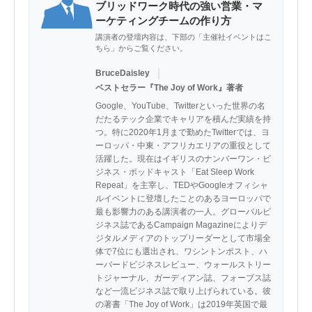
ブリッドワーク時代の強い営業・マ
ーケティングチームの作り方
講演者の登壇内容は、下部の「主催社イベントはこ
ちら」からご覧ください。
｜
BruceDaisley
ベストセラー『The Joy of Work』著者
Google、YouTube、Twitterといった世界の名
だたるテック企業でキャリアを積んだ実績を持
つ。特に2020年1月まで勤めたTwitterでは、ヨ
ーロッパ・中東・アフリカエリアの重役として
活躍した。現在はイギリスのナンバーワン・ビ
ジネス・ポッドキャスト「Eat Sleep Work 
Repeat」を主宰し、TEDやGoogleオフィシャ
ルイベントに登壇したことのあるヨーロッパで
最も影響力のある講演者の一人。グローバルビ
ジネス誌であるCampaign Magazineによりデ
ジタルメディアのトップリーダーとして市場全
体で7位にも選出され、ワシントンポスト、ハ
ーバードビジネスレビュー、ウォールストリー
トジャーナル、ガーディアン誌、フォーブス誌
など一流ビジネス誌で取り上げられている。彼
の著書「The Joy of Work」は2019年英国で最