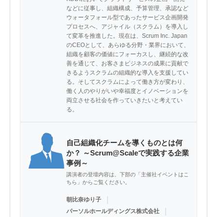
などに従事し、組織構成、予算管理、承認など
ウォータフォール型であったサービス企画開発
プロセスへ、アジャイル（スクラム）を導入し
て変革を推進した。現在は、Scrum Inc. Japan
のCEOとして、あらゆる分野・業界において、
組織を顧客の価値にフォーカスし、継続的な改
善を通じて、お客さまビジネスの成果に貢献で
きるようスクラムの組織的な導入を支援してい
る。そしてスクラムによって働き方が変わり、
働く人のやりがいや幸福度とイノベーションを
両立させる社会を作っていきたいと考えてい
る。
自己組織化チームを導くものとは何
か？ ～Scrum@Scaleで実践する企業
事例～
講演者の登壇内容は、下部の「主催社イベントはこ
ちら」からご覧ください。
｜
朝比奈ゆり子
｜
パーソルホールディングス株式会社