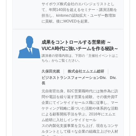
サイボウズ株式会社のエバンジェリストとし
て、年間140回を超えるセミナー・講演活動を
担当し、kintoneの認知拡大・ユーザー数増加
に貢献。後にMOVEDを起業。
成果をコントロールする営業術 ～
VUCA時代に強いチームを作る秘訣～
講演者の登壇内容は、下部の「主催社イベントはこ
ちら」からご覧ください。
｜
｜
久保田光就
株式会社エムエム総研
ビジネストランスフォーメーションDiv. Div.
長
元自衛官出身。B2C営業職時代には無作為に訪
問や電話を繰り返す営業を経験。その後外資IT
企業にてインサイドセールス職に従事し、マー
ケティング戦略に基づいた活動や体系的な活動
による顧客開拓手法を学ぶ。2016年にエムエ
ム総研に入社しインサイドセール

スの内製化支援事業を立ち上げ、現在もコンサ
ルタントとして様々な企業の組織立上げや人材