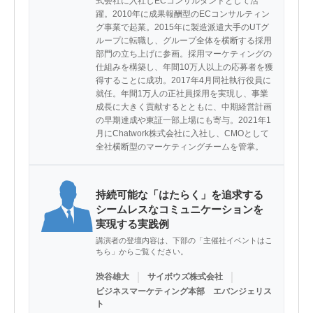
式会社に入社しECコンサルタントとして活
躍。2010年に成果報酬型のECコンサルティン
グ事業で起業。2015年に製造派遣大手のUTグ
ループに転職し、グループ全体を横断する採用
部門の立ち上げに参画。採用マーケティングの
仕組みを構築し、年間10万人以上の応募者を獲
得することに成功。2017年4月同社執行役員に
就任。年間1万人の正社員採用を実現し、事業
成長に大きく貢献するとともに、中期経営計画
の早期達成や東証一部上場にも寄与。2021年1
月にChatwork株式会社に入社し、CMOとして
全社横断型のマーケティングチームを管掌。
持続可能な「はたらく」を追求する
シームレスなコミュニケーションを
実現する実践例
講演者の登壇内容は、下部の「主催社イベントはこ
ちら」からご覧ください。
｜
｜
渋谷雄大
サイボウズ株式会社
ビジネスマーケティング本部 エバンジェリス
ト