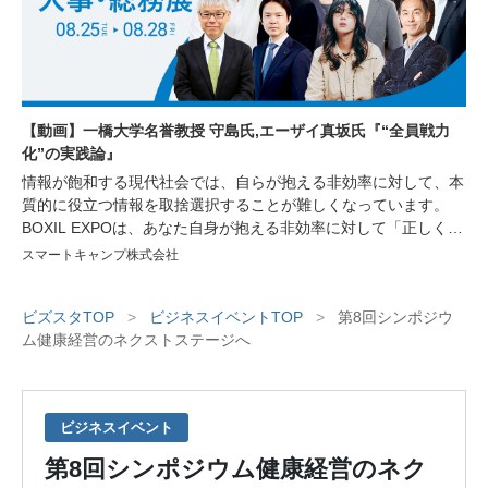
【動画】一橋大学名誉教授 守島氏,エーザイ真坂氏『“全員戦力
化”の実践論』
情報が飽和する現代社会では、自らが抱える非効率に対して、本
質的に役立つ情報を取捨選択することが難しくなっています。
BOXIL EXPOは、あなた自身が抱える非効率に対して「正しく」
「シンプル」な情報を提供し、非効率の解消や生産性の向上をサ
スマートキャンプ株式会社
ポートするオンラインイベントです。今回は経営者や人事・労
務、総務部門で働く方々を対象に、人材の採用育成や組織づく
ビズスタTOP
>
ビジネスイベントTOP
>
第8回シンポジウ
り、業務効率化に繋がる講演をはじめ、様々な非効率を解消する
ム健康経営のネクストステージへ
サービスが紹介されるセミナーや、サービスを比較できる機会を
ご用意しております。
ビジネスイベント
第8回シンポジウム健康経営のネク