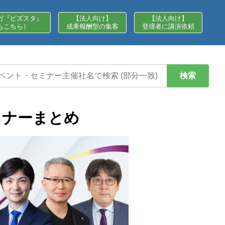
ガ『ビズスタ』
【法人向け】
【法人向け】
もこちら）
成果報酬型の集客
登壇者に講演依頼
検索
ミナーまとめ