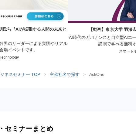
明氏ら『AIが拡張する人間の未来と
【動画】東京大学 羽深宏
AI時代のガバナンスと自立型AI
、各界のリーダーによる実践やリアル
講演で学べる無料
会場イベントです。
スマート
chnology
ジネスセミナー TOP
>
主催社名で探す
>
AskOne
・セミナーまとめ