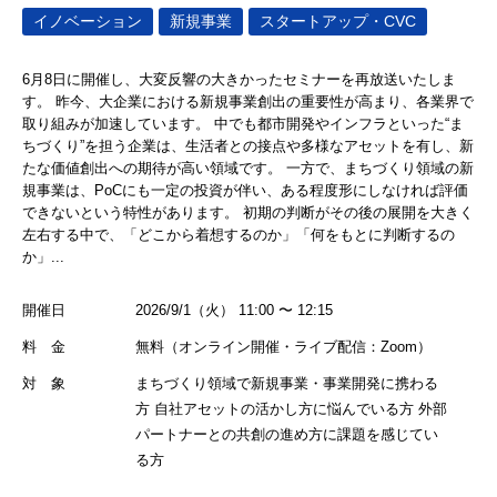
イノベーション
新規事業
スタートアップ・CVC
6月8日に開催し、大変反響の大きかったセミナーを再放送いたしま
す。 昨今、大企業における新規事業創出の重要性が高まり、各業界で
取り組みが加速しています。 中でも都市開発やインフラといった“ま
ちづくり”を担う企業は、生活者との接点や多様なアセットを有し、新
たな価値創出への期待が高い領域です。 一方で、まちづくり領域の新
規事業は、PoCにも一定の投資が伴い、ある程度形にしなければ評価
できないという特性があります。 初期の判断がその後の展開を大きく
左右する中で、「どこから着想するのか」「何をもとに判断するの
か」...
開催日
2026/9/1（火） 11:00 〜 12:15
料 金
無料（オンライン開催・ライブ配信：Zoom）
対 象
まちづくり領域で新規事業・事業開発に携わる
方 自社アセットの活かし方に悩んでいる方 外部
パートナーとの共創の進め方に課題を感じてい
る方