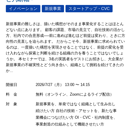
イノベーション
新規事業
スタートアップ・CVC
新規事業の難しさは、描いた構想がそのまま事業化することはほとん
どない点にあります。 顧客の課題、市場の見立て、自社技術の活かし
方、社内での合意形成──前に進めば進むほど前提は変わり、ときに方
向性の見直しを迫られます。 だからこそ今、新規事業に求められてい
るのは、一度描いた構想を実現させることではなく、前提の変化を受
け入れながら探索と判断を続ける組織の力を養うことではないでしょ
うか。 本セミナーでは、3名の実践者をゲストにお招きし、大企業が
新規事業の不確実性とどう向き合い、組織として挑戦を続けてきたの
か...
開催日
2026/7/27（月） 13:00 〜 14:15
料 金
無料（オンライン、Zoomによるライブ配信）
対 象
新規事業を、単発ではなく組織として生み出し
続けたい方 自社の技術・アセットを、新たな事
業機会につなげたい方 OI・CVC・社内制度を、
事業創造の仕組みとして機能させたい方