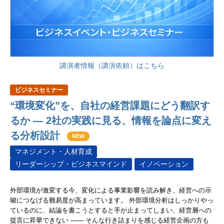
講演者情報（講演依頼）はこちら
ビジネスセミナー
“環境変化”を、自社の経営課題にどう翻訳す
るか ― 2社の実践に見る、情報を論点に変え
る分析設計
NEW
マネジメント・人材育成
リーダーシップ・ビジネスマインド
イノベーション
外部環境が激変する今、変化による事業影響を読み解き、経営への示
唆につなげる難易度が高まっています。 外部環境分析はしっかりやっ
ているのに、結論を書こうとすると手が止まってしまい、経営層への
提言に昇華できない ―― そんな行き詰まりを感じる経営企画の方も