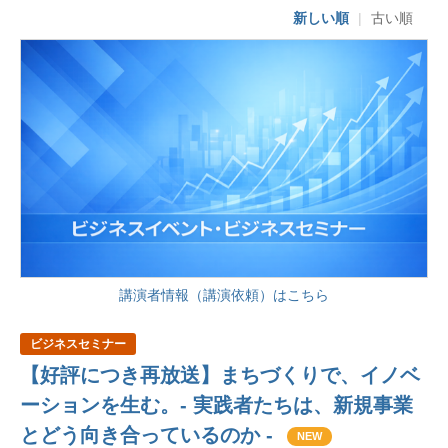
新しい順
|
古い順
講演者情報（講演依頼）はこちら
ビジネスセミナー
【好評につき再放送】まちづくりで、イノベ
ーションを生む。- 実践者たちは、新規事業
とどう向き合っているのか -
NEW