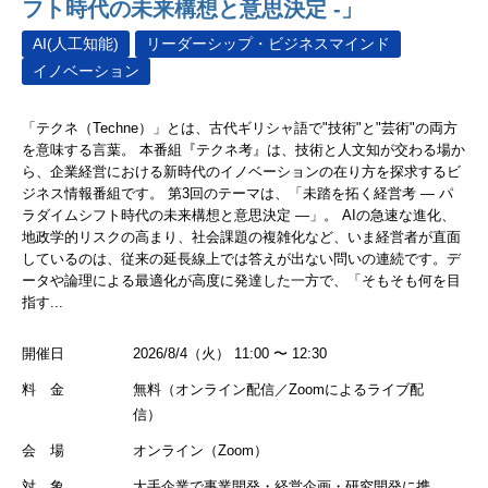
フト時代の未来構想と意思決定 -」
AI(人工知能)
リーダーシップ・ビジネスマインド
イノベーション
「テクネ（Techne）」とは、古代ギリシャ語で"技術"と"芸術"の両方
を意味する言葉。 本番組『テクネ考』は、技術と人文知が交わる場か
ら、企業経営における新時代のイノベーションの在り方を探求するビ
ジネス情報番組です。 第3回のテーマは、「未踏を拓く経営考 ― パ
ラダイムシフト時代の未来構想と意思決定 ―」。 AIの急速な進化、
地政学的リスクの高まり、社会課題の複雑化など、いま経営者が直面
しているのは、従来の延長線上では答えが出ない問いの連続です。デ
ータや論理による最適化が高度に発達した一方で、「そもそも何を目
指す...
開催日
2026/8/4（火） 11:00 〜 12:30
料 金
無料（オンライン配信／Zoomによるライブ配
信）
会 場
オンライン（Zoom）
対 象
大手企業で事業開発・経営企画・研究開発に携