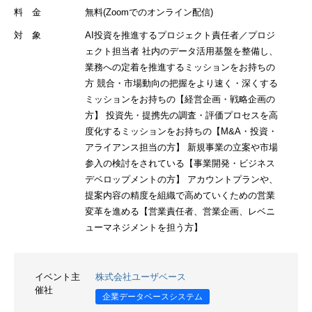
料 金
無料(Zoomでのオンライン配信)
対 象
AI投資を推進するプロジェクト責任者／プロジ
ェクト担当者 社内のデータ活用基盤を整備し、
業務への定着を推進するミッションをお持ちの
方 競合・市場動向の把握をより速く・深くする
ミッションをお持ちの【経営企画・戦略企画の
方】 投資先・提携先の調査・評価プロセスを高
度化するミッションをお持ちの【M&A・投資・
アライアンス担当の方】 新規事業の立案や市場
参入の検討をされている【事業開発・ビジネス
デベロップメントの方】 アカウントプランや、
提案内容の精度を組織で高めていくための営業
変革を進める【営業責任者、営業企画、レベニ
ューマネジメントを担う方】
イベント主
株式会社ユーザベース
催社
企業データベースシステム