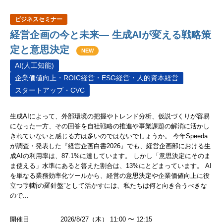
ビジネスセミナー
経営企画の今と未来― 生成AIが変える戦略策
定と意思決定
NEW
AI(人工知能)
企業価値向上・ROIC経営・ESG経営・人的資本経営
スタートアップ・CVC
生成AIによって、外部環境の把握やトレンド分析、仮説づくりが容易
になった一方、その回答を自社戦略の推進や事業課題の解消に活かし
きれていないと感じる方は多いのではないでしょうか。 今年Speeda
が調査・発表した『経営企画白書2026』でも、経営企画部における生
成AIの利用率は、87.1%に達しています。 しかし「意思決定にそのま
ま使える」水準にあると答えた割合は、13%にとどまっています。 AI
を単なる業務効率化ツールから、経営の意思決定や企業価値向上に役
立つ“判断の羅針盤”として活かすには、私たちは何と向き合うべきな
ので...
開催日
2026/8/27（木） 11:00 〜 12:15