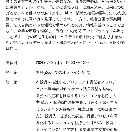
多くの企業でAIの全社導入が進むなか、議論の中心は「AI活用をいか
に浸透させるか」から、「いかに業務フローに組み込み、成果につな
げるか」へと移りつつあります。 AIは、情報の検索や要約といった業
務ではすでに高い力を発揮しています。一方で、経営企画や事業開
発、法人営業といった領域で求められるのは、情報を並べることでは
なく、企業や市場を理解し、判断につながるアウトプットを生み出す
ことです。 その差を生むのは、AIモデルの性能だけではありません。
AIがどのようなデータを参照・組み合わせを行い、どれだけ文脈や関
係性...
開催日
2026/8/20（木） 12:00 〜 13:00
料 金
無料(Zoomでのオンライン配信)
対 象
AI投資を推進するプロジェクト責任者／プロジ
ェクト担当者 社内のデータ活用基盤を整備し、
業務への定着を推進するミッションをお持ちの
方 競合・市場動向の把握をより速く・深くする
ミッションをお持ちの【経営企画・戦略企画の
方】 投資先・提携先の調査・評価プロセスを高
度化するミッションをお持ちの【M&A・投資・
アライアンス担当の方】 新規事業の立案や市場