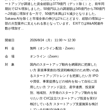
ートアップが調達した資金総額は3779億円（デット除く）と、前年同
期比で12％増加しました。50億円以上の調達額は345億円から780億円
へ2倍超に増加する一方で、50億円未満は1％減少となりました。
Sakana AIを除くと市場全体の伸びは2％にとどまり、総額の増加は一
部の大型案件に支えられる形となっています。 EXITではM&A関連件
数が増加す...
開催日
2026/8/24（月） 11:00 〜 12:30
料 金
無料（オンライン配信・Zoom）
会 場
オンライン（Zoom）
対 象
国内のスタートアップ動向を網羅的に把握した
い方 新規事業創出/投資戦略検討のため勢いのあ
るスタートアップ/トレンドを把握したい方 IPO
や買収、事業提携などの傾向を知って自社に活
用したい方 ファンド設立、産学連携、投資家
別、地域別、大学発のスタートアップ動向を知
りたい方 CVC設立/スタートアップ投資を実行/
検討している方 スタートアップ支援施策を検討
している行政/自治体の方