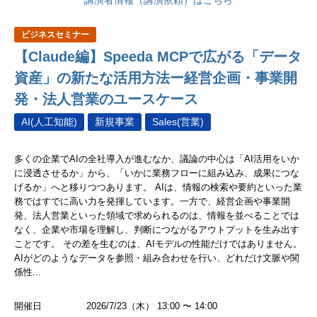
講演者情報（講演依頼）はこちら
ビジネスセミナー
【Claude編】Speeda MCPで広がる「データ
資産」の新たな活用方法ー経営企画・事業開
発・法人営業のユースケース
AI(人工知能)
新規事業
Sales(営業)
多くの企業でAIの全社導入が進むなか、議論の中心は「AI活用をいか
に浸透させるか」から、「いかに業務フローに組み込み、成果につな
げるか」へと移りつつあります。 AIは、情報の検索や要約といった業
務ではすでに高い力を発揮しています。一方で、経営企画や事業開
発、法人営業といった領域で求められるのは、情報を並べることでは
なく、企業や市場を理解し、判断につながるアウトプットを生み出す
ことです。 その差を生むのは、AIモデルの性能だけではありません。
AIがどのようなデータを参照・組み合わせを行い、どれだけ文脈や関
係性...
開催日
2026/7/23（木） 13:00 〜 14:00