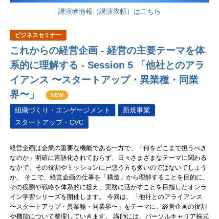
講演者情報（講演依頼）はこちら
ビジネスセミナー
これからの経営企画 - 経営の主要テーマを体
系的に理解する - Session 5 「他社とのアラ
イアンス 〜スタートアップ・異業種・同業
界〜」
NEW
組織づくり・エンゲージメント
新規事業
スタートアップ・CVC
経営企画は企業の重要な機能である一方で、「何をどこまで担うべき
なのか」明確に言語化されておらず、日々さまざまなテーマに関わる
なかで、その役割やミッションに戸惑う方も多いのではないでしょう
か。 そこで、経営企画の仕事を「構造」から理解することを目的に、
その役割や戦略を体系的に捉え、実務に活かすことを目指したオンラ
イン学習シリーズを開催します。 今回は、「他社とのアライアンス
〜スタートアップ・異業種・同業界〜」をテーマに、経営企画の役割
や機能について整理していきます。 講師には、パーソルキャリア株式