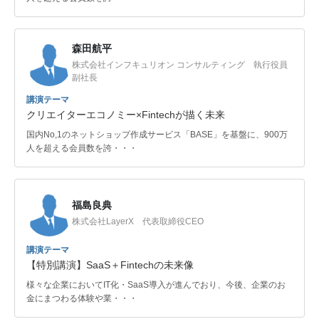
森田航平
株式会社インフキュリオン コンサルティング 執行役員
副社長
講演テーマ
クリエイターエコノミー×Fintechが描く未来
国内No,1のネットショップ作成サービス「BASE」を基盤に、900万
人を超える会員数を誇・・・
福島良典
株式会社LayerX 代表取締役CEO
講演テーマ
【特別講演】SaaS＋Fintechの未来像
様々な企業においてIT化・SaaS導入が進んでおり、今後、企業のお
金にまつわる体験や業・・・