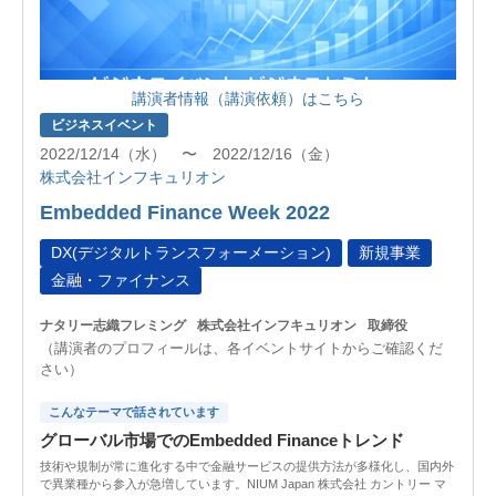
講演者情報（講演依頼）はこちら
ビジネスイベント
2022/12/14（水） 〜 2022/12/16（金）
株式会社インフキュリオン
Embedded Finance Week 2022
DX(デジタルトランスフォーメーション)
新規事業
金融・ファイナンス
ナタリー志織フレミング
株式会社インフキュリオン
取締役
（講演者のプロフィールは、各イベントサイトからご確認くだ
さい）
こんなテーマで話されています
グローバル市場でのEmbedded Financeトレンド
技術や規制が常に進化する中で金融サービスの提供方法が多様化し、国内外
で異業種から参入が急増しています。NIUM Japan 株式会社 カントリー マ