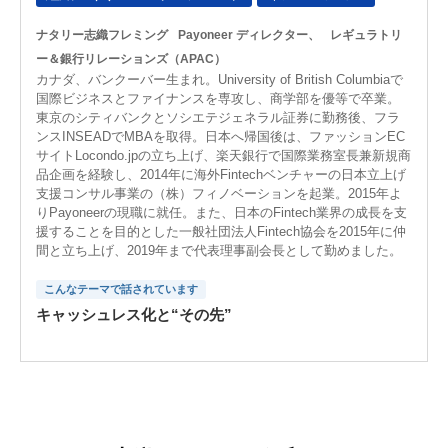
ナタリー志織フレミング
Payoneer ディレクター、
レギュラトリ
ー＆銀行リレーションズ（APAC）
カナダ、バンクーバー生まれ。University of British Columbiaで
国際ビジネスとファイナンスを専攻し、商学部を優等で卒業。
東京のシティバンクとソシエテジェネラル証券に勤務後、フラ
ンスINSEADでMBAを取得。日本へ帰国後は、ファッションEC
サイトLocondo.jpの立ち上げ、楽天銀行で国際業務室長兼新規商
品企画を経験し、2014年に海外Fintechベンチャーの日本立上げ
支援コンサル事業の（株）フィノベーションを起業。2015年よ
りPayoneerの現職に就任。また、日本のFintech業界の成長を支
援することを目的とした一般社団法人Fintech協会を2015年に仲
間と立ち上げ、2019年まで代表理事副会長として勤めました。
こんなテーマで話されています
キャッシュレス化と“その先”