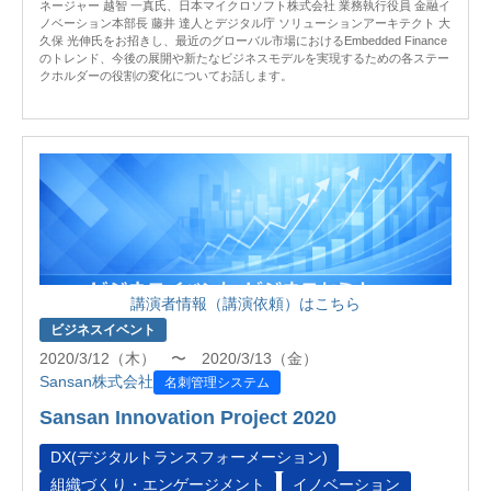
ネージャー 越智 一真氏、日本マイクロソフト株式会社 業務執行役員 金融イ
ノベーション本部長 藤井 達人とデジタル庁 ソリューションアーキテクト 大
久保 光伸氏をお招きし、最近のグローバル市場におけるEmbedded Finance
のトレンド、今後の展開や新たなビジネスモデルを実現するための各ステー
クホルダーの役割の変化についてお話します。
講演者情報（講演依頼）はこちら
ビジネスイベント
2020/3/12（木） 〜 2020/3/13（金）
Sansan株式会社
名刺管理システム
Sansan Innovation Project 2020
DX(デジタルトランスフォーメーション)
組織づくり・エンゲージメント
イノベーション