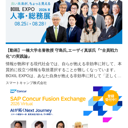
【動画】一橋大学名誉教授 守島氏,エーザイ真坂氏『“全員戦力
化”の実践論』
情報が飽和する現代社会では、自らが抱える非効率に対して、本
質的に役立つ情報を取捨選択することが難しくなっています。
BOXIL EXPOは、あなた自身が抱える非効率に対して「正しく」
「シンプル」な情報を提供し、非効率の解消や生産性の向上をサ
スマートキャンプ株式会社
ポートするオンラインイベントです。今回は経営者や人事・労
務、総務部門で働く方々を対象に、人材の採用育成や組織づく
り、業務効率化に繋がる講演をはじめ、様々な非効率を解消する
サービスが紹介されるセミナーや、サービスを比較できる機会を
ご用意しております。