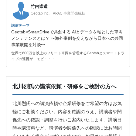
竹内崇道
Geotab Inc. APAC 事業開発統括
講演テーマ
Geotab×SmartDriveで共創する AIとデータを軸とした車両
メンテナンスとは？ 〜海外事例を交えながら日本への共同
事業展開を対談〜
世界で600万台以上のフリート車両を管理するGeotabとスマートドラ
イブの連携が、モビ・・・
北川烈氏の講演依頼・研修をご検討の方へ
北川烈氏への講演依頼や企業研修をご希望の方はお気
軽にご相談ください。内容を確認のうえ、講演者や関
係先への確認・調整を行いご案内いたします。講演日
時や講演料など、講演者や関係先への確認にはお時間