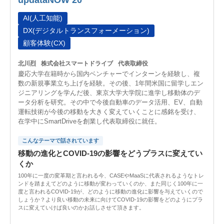
AI(人工知能)
DX(デジタルトランスフォーメーション)
顧客体験(CX)
北川烈
株式会社スマートドライブ
代表取締役
慶応大学在籍時から国内ベンチャーでインターンを経験し、複
数の新規事業立ち上げを経験。その後、1年間米国に留学しエン
ジニアリングを学んだ後、東京大学大学院に進学し移動体のデ
ータ分析を研究。その中で今後自動車のデータ活用、EV、自動
運転技術が今後の移動を大きく変えていくことに感銘を受け、
在学中にSmartDriveを創業し代表取締役に就任。
こんなテーマで話されています
移動の進化とCOVID-19の影響をどうプラスに変えてい
くか
100年に一度の変革期と言われる今、CASEやMaaSに代表されるようなトレ
ンドを踏まえてどのように移動が変わっていくのか、また同じく100年に一
度と言われるCOVID-19が、どのように移動の進化に影響を与えていくので
しょうか？より良い移動の未来に向けてCOVID-19の影響をどのようにプラ
スに変えていけば良いのかお話しさせて頂きます。