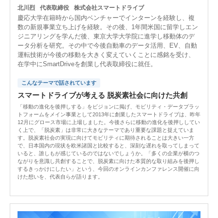
北川烈
代表取締役
株式会社スマートドライブ
慶応大学在籍時から国内ベンチャーでインターンを経験し、複
数の新規事業立ち上げを経験。その後、1年間米国に留学しエン
ジニアリングを学んだ後、東京大学大学院に進学し移動体のデ
ータ分析を研究。その中で今後自動車のデータ活用、EV、自動
運転技術が今後の移動を大きく変えていくことに感銘を受け、
在学中にSmartDriveを創業し代表取締役に就任。
こんなテーマで話されています
スマートドライブが考える 脱炭素社会に向けた共創
「移動の進化を後押しする」をビジョンに掲げ、モビリティ・データプラッ
トフォームをメイン事業として2013年に創業したスマートドライブは、昨年
12月にグロース市場に上場しました。今後さらに移動の進化を後押ししてい
く上で、「脱炭素」は非常に大きなテーマであり重要な課題と捉えていま
す。脱炭素社会の実現に向けてモビリティに期待されることは大きい一方
で、日本国内の現状を欧米諸国と比較すると、深刻な遅れを取ってしまって
いると、誰しもが感じているのではないでしょうか。「多くの企業が横のつ
ながりを意識し共創することで、脱炭素に向けた本質的な取り組みを後押し
するきっかけにしたい」という、今回のオンラインカンファレンス開催に向
けた想いを、代表自らが語ります。