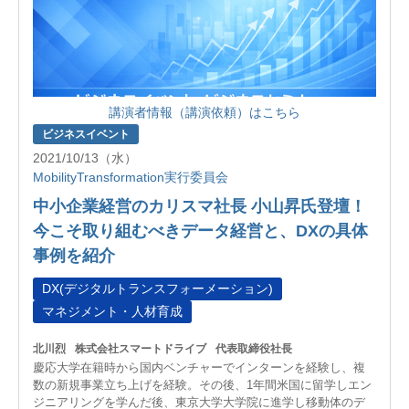
講演者情報（講演依頼）はこちら
ビジネスイベント
2021/10/13（水）
MobilityTransformation実行委員会
中小企業経営のカリスマ社長 小山昇氏登壇！
今こそ取り組むべきデータ経営と、DXの具体
事例を紹介
DX(デジタルトランスフォーメーション)
マネジメント・人材育成
北川烈
株式会社スマートドライブ
代表取締役社長
慶応大学在籍時から国内ベンチャーでインターンを経験し、複
数の新規事業立ち上げを経験。その後、1年間米国に留学しエン
ジニアリングを学んだ後、東京大学大学院に進学し移動体のデ