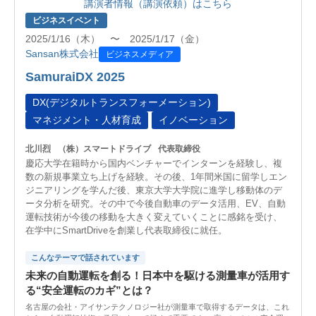
講演者情報（講演依頼）はこちら
ビジネスイベント
2025/1/16（木） 〜 2025/1/17（金）
Sansan株式会社
ビジネスメディア
SamuraiDX 2025
DX(デジタルトランスフォーメーション)
マネジメント・人材育成
イノベーション
北川烈
（株）スマートドライブ
代表取締役
慶応大学在籍時から国内ベンチャーでインターンを経験し、複
数の新規事業立ち上げを経験。その後、1年間米国に留学しエン
ジニアリングを学んだ後、東京大学大学院に進学し移動体のデ
ータ分析を研究。その中で今後自動車のデータ活用、EV、自動
運転技術が今後の移動を大きく変えていくことに感銘を受け、
在学中にSmartDriveを創業し代表取締役に就任。
こんなテーマで話されています
未来の自動運転を創る！日本中を駆ける測量車が活用す
る“安全運転のカギ”とは？
名古屋の会社・アイサンテクノロジー社が測量車で取得するデータは、これ