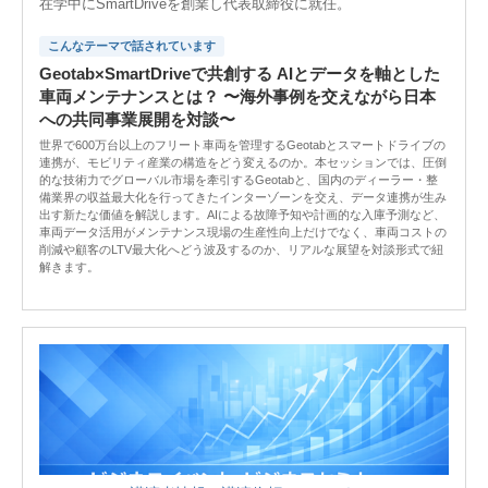
在学中にSmartDriveを創業し代表取締役に就任。
こんなテーマで話されています
Geotab×SmartDriveで共創する AIとデータを軸とした
車両メンテナンスとは？ 〜海外事例を交えながら日本
への共同事業展開を対談〜
世界で600万台以上のフリート車両を管理するGeotabとスマートドライブの
連携が、モビリティ産業の構造をどう変えるのか。本セッションでは、圧倒
的な技術力でグローバル市場を牽引するGeotabと、国内のディーラー・整
備業界の収益最大化を行ってきたインターゾーンを交え、データ連携が生み
出す新たな価値を解説します。AIによる故障予知や計画的な入庫予測など、
車両データ活用がメンテナンス現場の生産性向上だけでなく、車両コストの
削減や顧客のLTV最大化へどう波及するのか、リアルな展望を対談形式で紐
解きます。