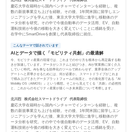
慶応大学在籍時から国内ベンチャーでインターンを経験し、複
数の新規事業立ち上げを経験。その後、1年間米国に留学しエン
ジニアリングを学んだ後、東京大学大学院に進学し移動体のデ
ータ分析を研究。その中で今後自動車のデータ活用、EV、自動
運転技術が今後の移動を大きく変えていくことに感銘を受け、
在学中にSmartDriveを創業し代表取締役に就任。
こんなテーマで話されています
AIとデータで描く「モビリティ共創」の最適解
今、モビリティ産業の現場では、これまでのやり方を根本から再定義する動
きが加速しています。データがシステムと結びつき、AIが実業務に深く介入
していく時代。AIを単なる効率化のツールで終わらせず、業界全体のアップ
デートへと昇華させるためには、何が必要か。 スマートドライブがこれま
で積み上げてきたデータプラットフォームの知見と、その進化形である『AI
Mobility OS（AIMOS）』という構想。そこから見えてくる「共創」の必然性
と、これからのモビリティ産業が描くべき未来図について考察します。
北川烈
株式会社スマートドライブ
代表取締役
慶応大学在籍時から国内ベンチャーでインターンを経験し、複
数の新規事業立ち上げを経験。その後、1年間米国に留学しエン
ジニアリングを学んだ後、東京大学大学院に進学し移動体のデ
ータ分析を研究。その中で今後自動車のデータ活用、EV、自動
運転技術が今後の移動を大きく変えていくことに感銘を受け、