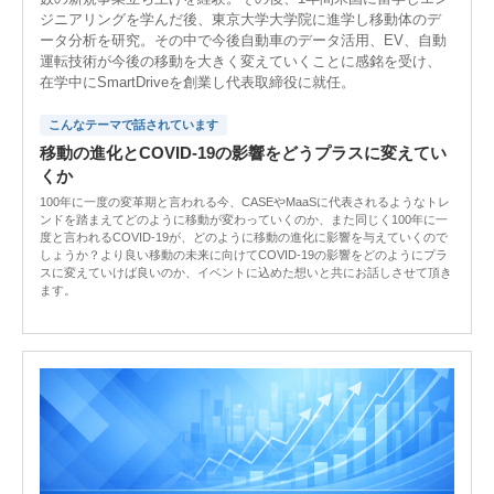
ジニアリングを学んだ後、東京大学大学院に進学し移動体のデ
ータ分析を研究。その中で今後自動車のデータ活用、EV、自動
運転技術が今後の移動を大きく変えていくことに感銘を受け、
在学中にSmartDriveを創業し代表取締役に就任。
こんなテーマで話されています
移動の進化とCOVID-19の影響をどうプラスに変えてい
くか
100年に一度の変革期と言われる今、CASEやMaaSに代表されるようなトレ
ンドを踏まえてどのように移動が変わっていくのか、また同じく100年に一
度と言われるCOVID-19が、どのように移動の進化に影響を与えていくので
しょうか？より良い移動の未来に向けてCOVID-19の影響をどのようにプラ
スに変えていけば良いのか、イベントに込めた想いと共にお話しさせて頂き
ます。