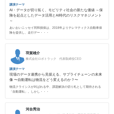
講演テーマ
AI・データが切り拓く、モビリティ社会の新たな価値 ～保
険を起点としたデータ活用とAI時代のリスクマネジメント
～
あいおいニッセイ同和損保は、2018年よりテレマティクス自動車保
険を提供し、走行デー・・・
羽賀雄介
株式会社ロボトラック 代表取締役CEO
講演テーマ
現場のデータ連携から見据える、サプライチェーンの未来
像 〜自動運転は物流をどう変えるのか？〜
物流クライシスが叫ばれる中、課題解決の切り札として期待される
「自動運転」。しかし・・・
河合秀治