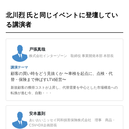
北川烈 氏と同じイベントに登壇してい
る講演者
戸張真哉
株式会社インターゾーン 取締役 事業開発本部 本部長
講演テーマ
顧客の買い時をどう見抜くか 〜車検を起点に、点検・代
替・保険まで伸ばすLTV経営〜
新規顧客の獲得コストが上昇し、代替需要を中心とした市場構造への
転換が進む今、自動・・・
安本嘉則
あいおいニッセイ同和損害保険株式会社 理事 商品・
CSV×DX企画部長