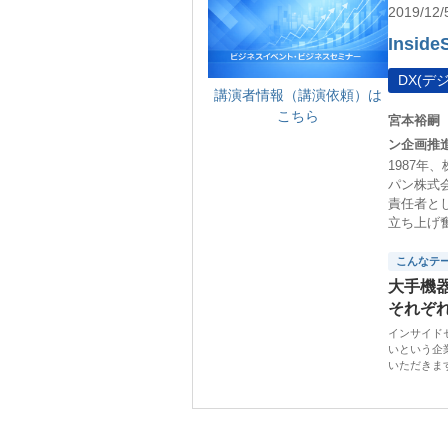
2019/1
Inside
DX(
講演者情報（講演依頼）は
こちら
宮本裕嗣
ン企画推進
1987
パン株式
責任者と
立ち上げ
こんなテ
大手機
それぞ
インサイド
いという企
いただきま