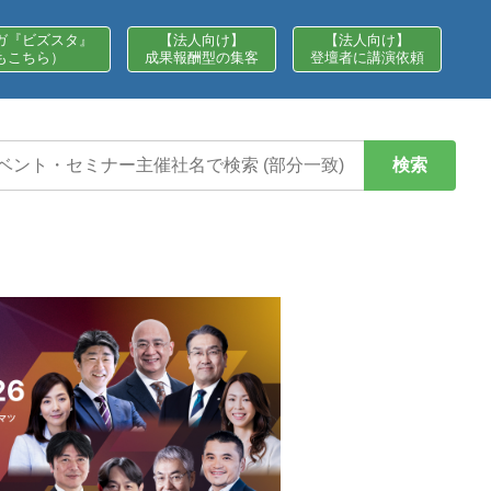
ガ『ビズスタ』
【法人向け】
【法人向け】
もこちら）
成果報酬型の集客
登壇者に講演依頼
検索