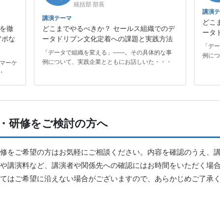
統括部 部長
講演テ
講演テーマ
どこ
を徹
どこまでやるべきか？ セールス組織でのデ
ータ
アポな
ータドリブン文化定着への課題と実践方法
「デー
「データで組織を変える」――。その具体的な事
例につ
例について、実践企業とともにお話しいた・・・
、マーケ
・
・研修をご検討の方へ
修をご希望の方はお気軽にご相談ください。内容を確認のうえ、
や講演料など、講演者や関係先への確認にはお時間をいただく場
てはご希望に沿えない場合がございますので、あらかじめご了承