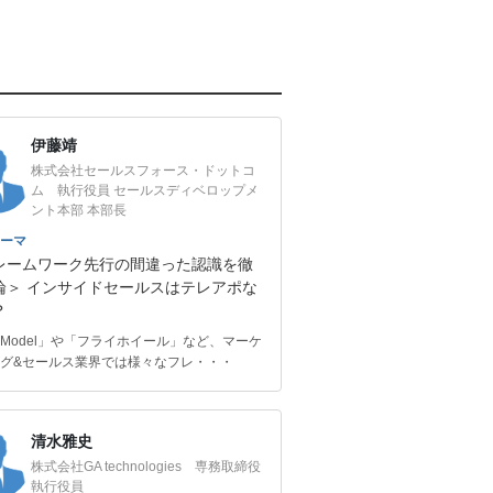
伊藤靖
株式会社セールスフォース・ドットコ
ム 執行役員 セールスディベロップメ
ント本部 本部長
ーマ
レームワーク先行の間違った認識を徹
論＞ インサイドセールスはテレアポな
？
e Model」や「フライホイール」など、マーケ
グ&セールス業界では様々なフレ・・・
清水雅史
株式会社GA technologies 専務取締役
執行役員