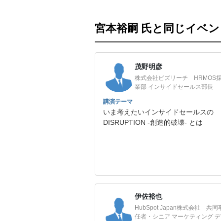
宮本裕嗣 氏と同じイベ
茂野明彦
株式会社ビズリーチ HRMOS
業部 インサイドセールス部長
講演テーマ
いま考えたいインサイドセールスの
DISRUPTION -創造的破壊- とは
伊佐裕也
HubSpot Japan株式会社 共
任者・シニア マーケティング 