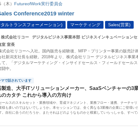
2/5（木）
FutureofWork実行委員会
Sales Conference2019 winter
デジタルトランスフォーメーション)
マーケティング
Sales(営業)
株式会社リコー
デジタルビジネス事業本部 ビジネスインキュベーションセ
室 室長
年、株式会社リコーへ入社。国内販売を経験後、MFP・プリンター事業の販売計画
会社新潟支社長を経験。2018年より、株式会社リコー デジタルビジネス事業
して、「デジタルマーケティング・インサイドセールス・フィールドセールス
奮闘中。
ーマで話されています
器製造、大手ITソリューションメーカー、SaaSベンチャーの
れのカタチ これから導入の方向け
セールスのスキルセット・業務領域や、育成マネジメント、業務フロー・連携、ナーチャリ
業様も多いのではないでしょうか。本セッションでは、全く異なる3業種の企業にご登壇いた
す。自社に合うのだろうか、またそれはどのようなものかと模索していらっしゃる、すべて