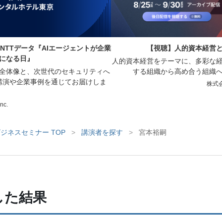
NTTデータ『AIエージェントが企業
【視聴】人的資本経営と向き合
になる日』
人的資本経営をテーマに、多彩な
の全体像と、次世代のセキュリティへ
する組織から高め合う組織
講演や企業事例を通じてお届けしま
株式会
Inc.
ジネスセミナー TOP
>
講演者を探す
>
宮本裕嗣
した結果