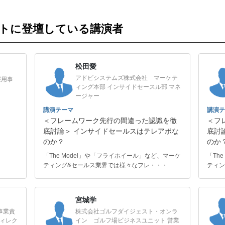
ントに登壇している講演者
松田愛
アドビシステムズ株式会社 マーケテ
採用事
ィング本部 インサイドセースル部 マネ
ージャー
講演テーマ
講演テ
＜フレームワーク先行の間違った認識を徹
＜フ
底討論＞ インサイドセールスはテレアポな
底討
のか？
のか
「The Model」や「フライホイール」など、マーケ
「Th
ティング&セールス業界では様々なフレ・・・
ティン
宮城学
同事業責
株式会社ゴルフダイジェスト・オンラ
ディレク
イン ゴルフ場ビジネスユニット 営業