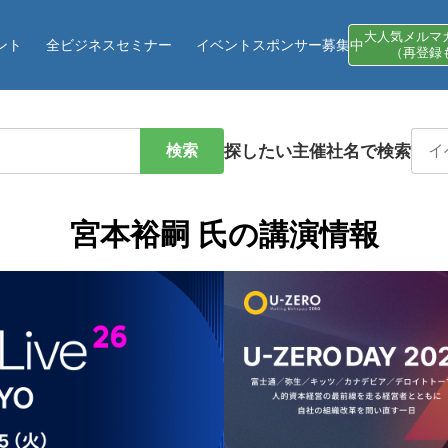
大人気メルマ
ント
全ビジネスセミナー
イベントスポンサー募集中
（再登録
検索
探したい主催社名で検索
宮本裕嗣 氏の講演情報