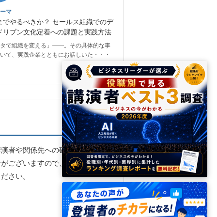
ーマ
までやるべきか？ セールス組織でのデ
ドリブン文化定着への課題と実践方法
タで組織を変える」――。その具体的な事
いて、実践企業とともにお話しいた・・・
講演者や関係先への確認・調整を
合がございますので、お早めにご
ください。