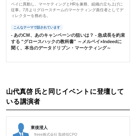
ペイに異動し、マーケティングとHRを兼務、組織の立ち上げに
従事。7月よりグロースチームのマーケティング責任者としてデ
ィレクターを務める。
こんなテーマで話されています
- あのCM、あのキャンペーンの狙いは？ - 急成長を約束
する “グロースハックの教科書” ～メルペイ×Indeedに
聞く、本当のデータドリブン・マーケティング～
山代真啓 氏と同じイベントに登壇して
いる講演者
東後澄人
freee株式会社 取締役CPO