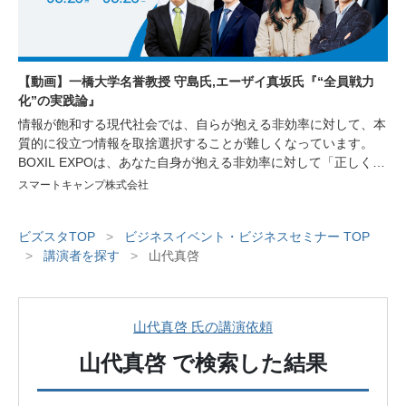
【動画】一橋大学名誉教授 守島氏,エーザイ真坂氏『“全員戦力
化”の実践論』
情報が飽和する現代社会では、自らが抱える非効率に対して、本
質的に役立つ情報を取捨選択することが難しくなっています。
BOXIL EXPOは、あなた自身が抱える非効率に対して「正しく」
「シンプル」な情報を提供し、非効率の解消や生産性の向上をサ
スマートキャンプ株式会社
ポートするオンラインイベントです。今回は経営者や人事・労
務、総務部門で働く方々を対象に、人材の採用育成や組織づく
ビズスタTOP
>
ビジネスイベント・ビジネスセミナー TOP
り、業務効率化に繋がる講演をはじめ、様々な非効率を解消する
>
講演者を探す
>
山代真啓
サービスが紹介されるセミナーや、サービスを比較できる機会を
ご用意しております。
山代真啓 氏の講演依頼
山代真啓
で検索した結果