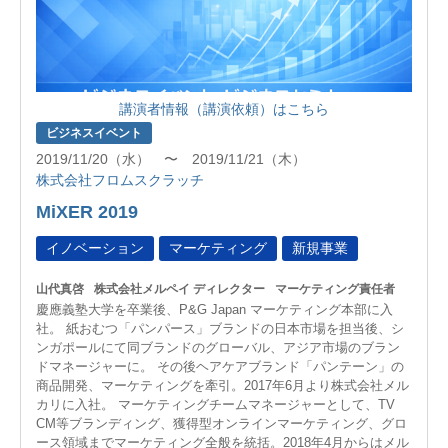
講演者情報（講演依頼）はこちら
ビジネスイベント
2019/11/20（水） 〜 2019/11/21（木）
株式会社フロムスクラッチ
MiXER 2019
イノベーション
マーケティング
新規事業
山代真啓
株式会社メルペイ ディレクター
マーケティング責任者
慶應義塾大学を卒業後、P&G Japan マーケティング本部に入
社。 紙おむつ「パンパース」ブランドの日本市場を担当後、シ
ンガポールにて同ブランドのグローバル、アジア市場のブラン
ドマネージャーに。 その後ヘアケアブランド「パンテーン」の
商品開発、マーケティングを牽引。2017年6月より株式会社メル
カリに入社。 マーケティングチームマネージャーとして、TV
CM等ブランディング、獲得型オンラインマーケティング、グロ
ース領域までマーケティング全般を統括。2018年4月からはメル