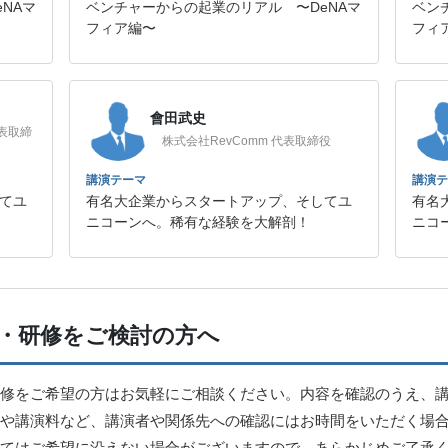
NAマ
ベンチャーからの起業のリアル 〜DeNAマ
ベン
フィア編〜
フィ
會田武史
表取締
株式会社RevComm 代表取締役
講演テーマ
講演テ
てユ
有名大企業からスタートアップ、そしてユ
有名
ニコーンへ。稀有な経験を大解剖！
ニコ
・研修をご検討の方へ
修をご希望の方はお気軽にご相談ください。内容を確認のうえ、
や講演料など、講演者や関係先への確認にはお時間をいただく場
てはご希望に沿えない場合がございますので、あらかじめご了承