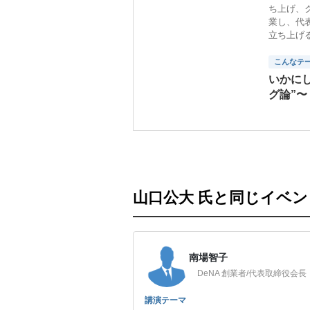
ち上げ、ク
業し、代表
立ち上げる
こんなテ
いかにし
グ論”〜
山口公大 氏と同じイベ
南場智子
DeNA 創業者/代表取締役会長
講演テーマ