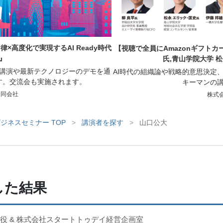
×高度化で実現するAI Ready時代
【視聴で全員にAmazonギフトカ
』
氏,青山学院大学 
の講演や最新テクノロジーのデモを通
AI時代の組織論や戦略的意思決定
す。交流会も実施されます。
キーマンの
e合同会社
株式
ジネスセミナー TOP
>
講演者を探す
>
山口公大
した結果
役 & 株式会社スタートトゥデイ経営企画室