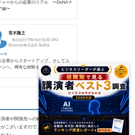
チャーからの起業のリアル 〜DeNAマ
ア編〜
笹木隆之
株式会社TBM 執行役員CMO/‎
Bioworks株式会社 取締役
ーマ
大企業からスタートアップ、そしてユ
ーンへ。稀有な経験を大解剖！
講演者や関係先への確認・調整を
合がございますので、お早めにご
ください。