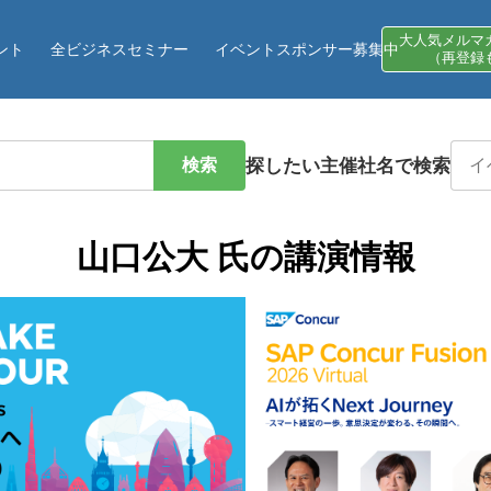
大人気メルマ
ント
全ビジネスセミナー
イベントスポンサー募集中
（再登録
検索
探したい主催社名で検索
山口公大 氏の講演情報