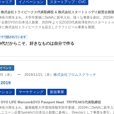
キャリア
イノベーション
スタートアップ・CVC
株式会社トライピークス代表取締役 & 株式会社スタートトゥデイ経営企画
、神奈川県生まれ。大学卒業後にDeNAに新卒入社。様々な事業を創出。2015年に米
ド企業OYOの日本法人創業、2020年より元ZOZO代表前澤友作のスタート
19年に株式会社トライピークスを設立しクラフトビール事業を展開。
ーマで話されています
時代だからこそ、好きなものは自分で作る
イベント
1/20（水） 〜 2019/11/21（木）
株式会社フロムスクラッチ
 2019
ーション
マーケティング
新規事業
OYO LIFE Marcom&OYO Passport Head
TRYPEAKS代表取締役
、神奈川県生まれ。慶應義塾大学環境情報学部卒業後、2010年にDeNAに新卒
ユニコーン企業Sprinklrの日本法人創業に参画し、Directorとして事業を牽