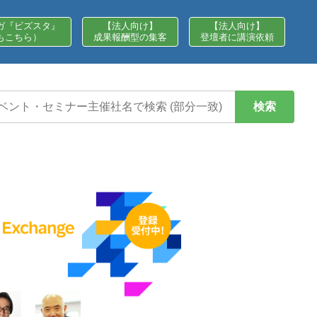
ガ『ビズスタ』
【法人向け】
【法人向け】
もこちら）
成果報酬型の集客
登壇者に講演依頼
検索