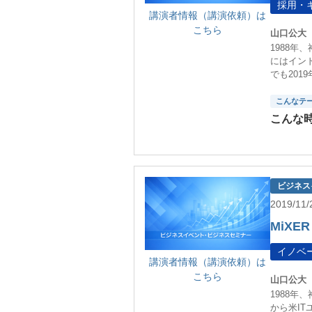
採用・
講演者情報（講演依頼）は
こちら
山口公大
1988年
にはイン
でも20
こんなテ
こんな
ビジネス
2019/1
MiXER
イノベ
講演者情報（講演依頼）は
こちら
山口公大
1988年
から米IT