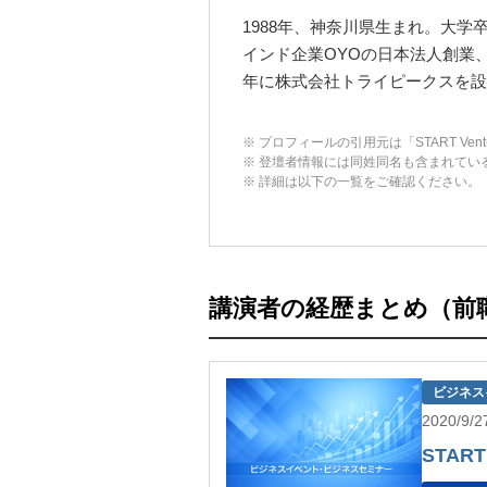
1988年、神奈川県生まれ。大学卒
インド企業OYOの日本法人創業、
年に株式会社トライピークスを設
※ プロフィールの引用元は「START Ventur
※ 登壇者情報には同姓同名も含まれてい
※ 詳細は以下の一覧をご確認ください。
講演者の経歴まとめ（前
ビジネス
2020/9
START 