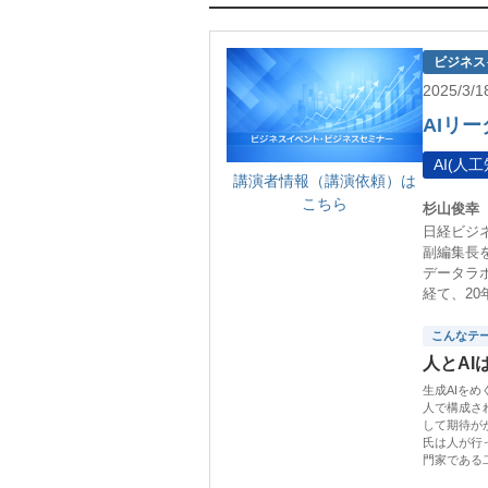
ビジネス
2025/3
AIリーダ
AI(人工
講演者情報（講演依頼）は
こちら
杉山俊幸
日経ビジ
副編集長
データラ
経て、2
こんなテ
人とAI
生成AIを
人で構成さ
して期待が
氏は人が行
門家である