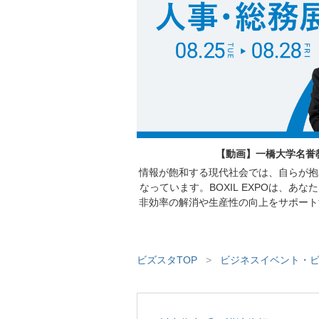
【動画】一橋大学名誉教
情報が飽和する現代社会では、自らが抱
なっています。BOXIL EXPOは、
非効率の解消や生産性の向上をサポート
働く方々を対象に、人材の採用育成や組
サービスが紹介されるセミ
ビズスタTOP
>
ビジネスイベント・ビ