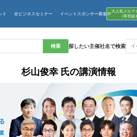
大人気メルマ
ント
全ビジネスセミナー
イベントスポンサー募集中
（再登録
検索
探したい主催社名で検索
杉山俊幸 氏の講演情報