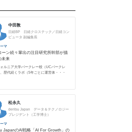
中田敦
日経BP 日経クロステック／日経コン
ピュータ 副編集長
ーマ
コーン続々輩出の注目研究所幹部が描
の未来
ォルニア大学バークレー校（UCバークレ
、歴代続くラボ（5年ごとに運営体・・・
松永久
dentsu Japan データ＆テクノロジー
プレジデント（工学博士）
ーマ
su JapanのAI戦略「AI For Growth」の