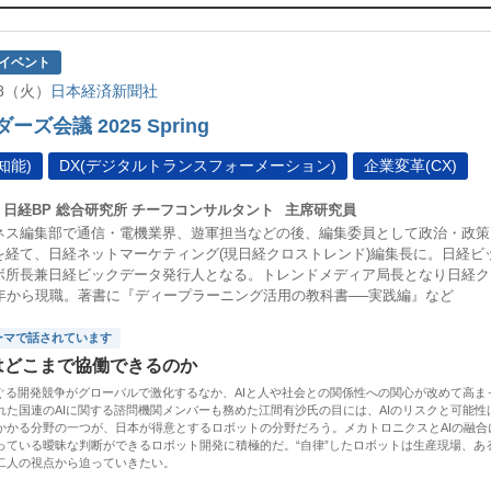
イベント
/18（火）
日本経済新聞社
ーズ会議 2025 Spring
知能)
DX(デジタルトランスフォーメーション)
企業変革(CX)
日経BP 総合研究所 チーフコンサルタント
主席研究員
ネス編集部で通信・電機業界、遊軍担当などの後、編集委員として政治・政策
を経て、日経ネットマーケティング(現日経クロストレンド)編集長に。日経ビ
ボ所長兼日経ビックデータ発行人となる。トレンドメディア局長となり日経ク
0年から現職。著書に『ディープラーニング活用の教科書──実践編』など
ーマで話されています
はどこまで協働できるのか
めぐる開発競争がグローバルで激化するなか、AIと人や社会との関係性への関心が改めて高まっ
れた国連のAIに関する諮問機関メンバーも務めた江間有沙氏の目には、AIのリスクと可能性
かかる分野の一つが、日本が得意とするロボットの分野だろう。メカトロニクスとAIの融
っている曖昧な判断ができるロボット開発に積極的だ。“自律”したロボットは生産現場、あ
二人の視点から迫っていきたい。