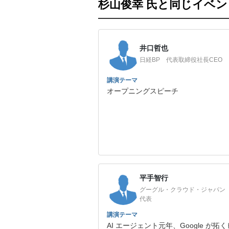
杉山俊幸 氏と同じイベ
井口哲也
日経BP 代表取締役社長CEO
講演テーマ
オープニングスピーチ
平手智行
グーグル・クラウド・ジャパン
代表
講演テーマ
AI エージェント元年、Google が拓