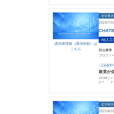
ビジネス
2023/7
CHATB
AI(人工
講演者情報（講演依頼）は
こちら
杉山俊幸
プロフィ
こんなテ
政党が
2013年
か？ 「３
ビジネス
2021/6