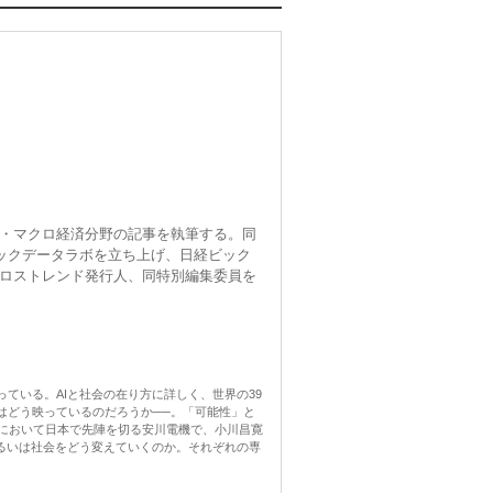
・マクロ経済分野の記事を執筆する。同
ックデータラボを立ち上げ、日経ビック
ロストレンド発行人、同特別編集委員を
ている。AIと社会の在り方に詳しく、世界の39
はどう映っているのだろうか──。「可能性」と
合において日本で先陣を切る安川電機で、小川昌寛
るいは社会をどう変えていくのか。それぞれの専