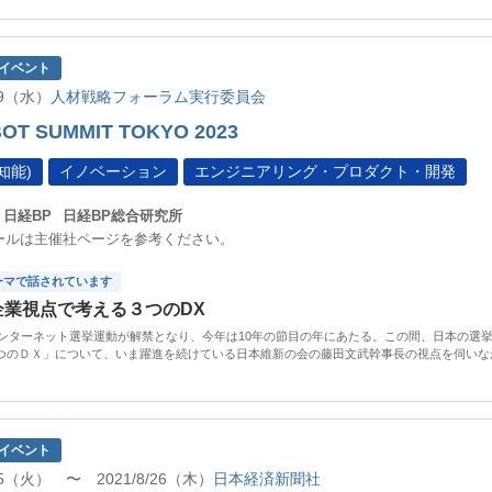
イベント
/19（水）
人材戦略フォーラム実行委員会
OT SUMMIT TOKYO 2023
知能)
イノベーション
エンジニアリング・プロダクト・開発
日経BP
日経BP総合研究所
ールは主催社ページを参考ください。
ーマで話されています
企業視点で考える３つのDX
にインターネット選挙運動が解禁となり、今年は10年の節目の年にあたる。この間、日本の選
つのＤＸ」について、いま躍進を続けている日本維新の会の藤田文武幹事長の視点を伺いな
イベント
/15（火） 〜 2021/8/26（木）
日本経済新聞社