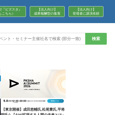
ガ『ビズスタ』
【法人向け】
【法人向け】
もこちら）
成果報酬型の集客
登壇者に講演依頼
検索
【東京開催】成田悠輔氏,松尾豊氏,平将
明氏ら『AIが拡張する人間の未来とは』