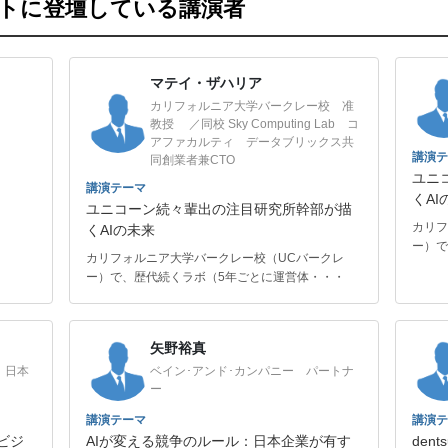
ントに登壇している講演者
マテイ・ザハリア
カリフォルニア大学バークレー校 准
教授 ／同校 Sky Computing Lab コ
アファカルティ データブリックス共
講演テ
同創業者兼CTO
ユニ
講演テーマ
くAI
ユニコーン続々輩出の注目研究所幹部が描
カリフ
くAIの未来
ー）で
カリフォルニア大学バークレー校（UCバークレ
ー）で、歴代続くラボ（5年ごとに運営体・・・
矢野裕真
 日本
ベイン･アンド･カンパニー パートナ
ー
講演テーマ
講演テ
くビジ
AIが変える競争のルール：日本企業が有す
dent