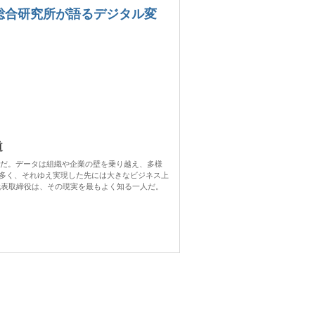
日経BP 総合研究所が語るデジタル変
道
社だ。データは組織や企業の壁を乗り越え、多様
多く、それゆえ実現した先には大きなビジネス上
代表取締役は、その現実を最もよく知る一人だ。