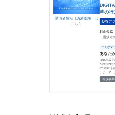
DIGI
革の行
講演者情報（講演依頼）は
DX(
こちら
杉山俊幸
（講演者
こんなテ
あなた
2016年
な種類のも
の“果実”
いま、デー
新規事業