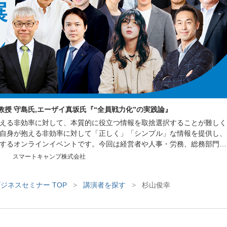
授 守島氏,エーザイ真坂氏『“全員戦力化”の実践論』
える非効率に対して、本質的に役立つ情報を取捨選択することが難しく
あなた自身が抱える非効率に対して「正しく」「シンプル」な情報を提供し、
するオンラインイベントです。今回は経営者や人事・労務、総務部門で
織づくり、業務効率化に繋がる講演をはじめ、様々な非効率を解消する
スマートキャンプ株式会社
ナーや、サービスを比較できる機会をご用意しております。
ジネスセミナー TOP
>
講演者を探す
>
杉山俊幸