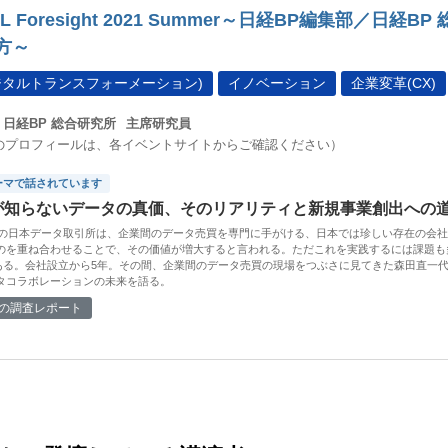
TAL Foresight 2021 Summer～日経BP編集部／
方～
デジタルトランスフォーメーション)
イノベーション
企業変革(CX)
日経BP 総合研究所
主席研究員
のプロフィールは、各イベントサイトからご確認ください）
ーマで話されています
が知らないデータの真価、そのリアリティと新規事業創出への
設立の日本データ取引所は、企業間のデータ売買を専門に手がける、日本では珍しい存在の会
のを重ね合わせることで、その価値が増大すると言われる。ただこれを実践するには課題も
もある。会社設立から5年。その間、企業間のデータ売買の現場をつぶさに見てきた森田直一
タコラボレーションの未来を語る。
の調査レポート