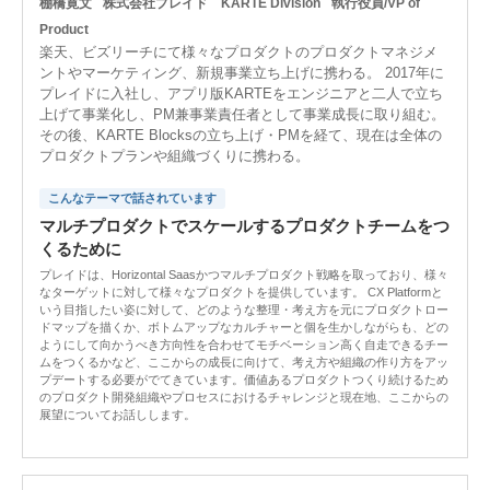
棚橋寛文
株式会社プレイド KARTE Division
執行役員/VP of
Product
楽天、ビズリーチにて様々なプロダクトのプロダクトマネジメ
ントやマーケティング、新規事業立ち上げに携わる。 2017年に
プレイドに入社し、アプリ版KARTEをエンジニアと二人で立ち
上げて事業化し、PM兼事業責任者として事業成長に取り組む。
その後、KARTE Blocksの立ち上げ・PMを経て、現在は全体の
プロダクトプランや組織づくりに携わる。
こんなテーマで話されています
マルチプロダクトでスケールするプロダクトチームをつ
くるために
プレイドは、Horizontal Saasかつマルチプロダクト戦略を取っており、様々
なターゲットに対して様々なプロダクトを提供しています。 CX Platformと
いう目指したい姿に対して、どのような整理・考え方を元にプロダクトロー
ドマップを描くか、ボトムアップなカルチャーと個を生かしながらも、どの
ようにして向かうべき方向性を合わせてモチベーション高く自走できるチー
ムをつくるかなど、ここからの成長に向けて、考え方や組織の作り方をアッ
プデートする必要がでてきています。価値あるプロダクトつくり続けるため
のプロダクト開発組織やプロセスにおけるチャレンジと現在地、ここからの
展望についてお話しします。