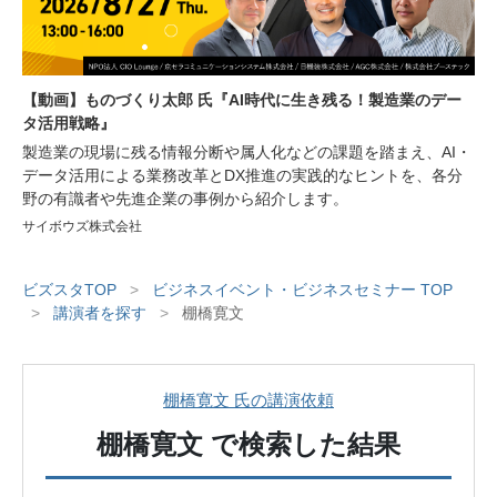
【動画】ものづくり太郎 氏『AI時代に生き残る！製造業のデー
タ活用戦略』
製造業の現場に残る情報分断や属人化などの課題を踏まえ、AI・
データ活用による業務改革とDX推進の実践的なヒントを、各分
野の有識者や先進企業の事例から紹介します。
サイボウズ株式会社
ビズスタTOP
>
ビジネスイベント・ビジネスセミナー TOP
>
講演者を探す
>
棚橋寛文
棚橋寛文 氏の講演依頼
棚橋寛文
で検索した結果