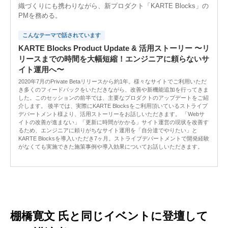
織づくりにも携わりながら、新プロダクト「KARTE Blocks」の
PMを務める。
こんなテーマで話されています
KARTE Blocks Product Update & 活用ストーリー 〜リ
リースまでの時間を大幅短縮！エンジニアに頼らないサ
イト運用へ〜
2020年7月のPrivate Betaリリースから約1年。様々なサイトでご利用いただ
き多くのフィードバックをいただきながら、改善や新機能追加を行ってきま
した。このセッションの前半では、主要なプロダクトのアップデートをご紹
介します。 後半では、実際にKARTE Blocksをご利用頂いているストライプ
デパートメント様より、活用ストーリーをお話しいただきます。 「Webサ
イトの改善が進まない」「更新に時間がかかる」サイト運営の現状を改善す
るため、エンジニアに頼りがちなサイト運用を「自分達でやりたい」と
KARTE Blocksを導入いただき7ヶ月。ストライプデパートメントで開発経験
がなくても実施できた施策事例や導入効果についてお話しいただきます。
棚橋寛文 氏と同じイベントに登壇して