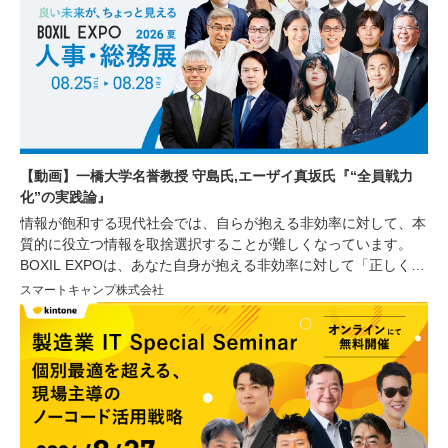
【動画】一橋大学名誉教授 守島氏,エーザイ真坂氏『“全員戦力
化”の実践論』
情報が飽和する現代社会では、自らが抱える非効率に対して、本
質的に役立つ情報を取捨選択することが難しくなっています。
BOXIL EXPOは、あなた自身が抱える非効率に対して「正しく」
「シンプル」な情報を提供し、非効率の解消や生産性の向上をサ
スマートキャンプ株式会社
ポートするオンラインイベントです。今回は経営者や人事・労
務、総務部門で働く方々を対象に、人材の採用育成や組織づく
り、業務効率化に繋がる講演をはじめ、様々な非効率を解消する
サービスが紹介されるセミナーや、サービスを比較できる機会を
ご用意しております。