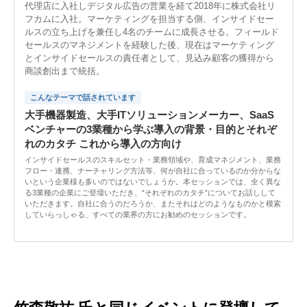
代理店に入社しデジタル広告の営業を経て2018年に株式会社リ
フカムに入社。マーケティングを担当する側、インサイドセー
ルスの立ち上げを兼任し4名のチームに成長させる。フィールド
セールスのマネジメントを経験した後、現在はマーケティング
とインサイドセールスの責任者として、見込み顧客の獲得から
商談創出まで統括。
こんなテーマで話されています
大手機器製造、大手ITソリューションメーカー、SaaS
ベンチャーの3業種から学ぶ導入の背景・目的とそれぞ
れのカタチ これから導入の方向け
インサイドセールスのスキルセット・業務領域や、育成マネジメント、業務
フロー・連携、ナーチャリング方法等、何が自社に合っているのか分からな
いという企業様も多いのではないでしょうか。本セッションでは、全く異な
る3業種の企業にご登壇いただき、“それぞれのカタチ”についてお話しして
いただきます。自社に合うのだろうか、またそれはどのようなものかと模索
していらっしゃる、すべての業界の方にお勧めのセッションです。