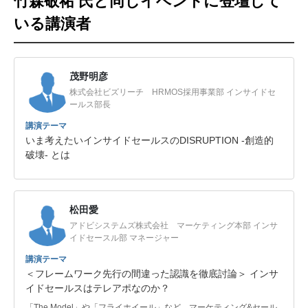
竹森敬祐 氏と同じイベントに登壇して
いる講演者
茂野明彦
株式会社ビズリーチ HRMOS採用事業部 インサイドセ
ールス部長
講演テーマ
いま考えたいインサイドセールスのDISRUPTION -創造的
破壊- とは
松田愛
アドビシステムズ株式会社 マーケティング本部 インサ
イドセースル部 マネージャー
講演テーマ
＜フレームワーク先行の間違った認識を徹底討論＞ インサ
イドセールスはテレアポなのか？
「The Model」や「フライホイール」など、マーケティング&セール